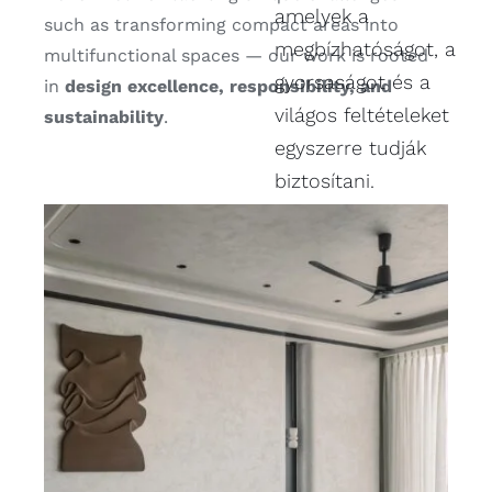
amelyek a
such as transforming compact areas into
megbízhatóságot, a
multifunctional spaces — our work is rooted
gyorsaságot és a
in
design excellence, responsibility, and
világos feltételeket
sustainability
.
egyszerre tudják
biztosítani.