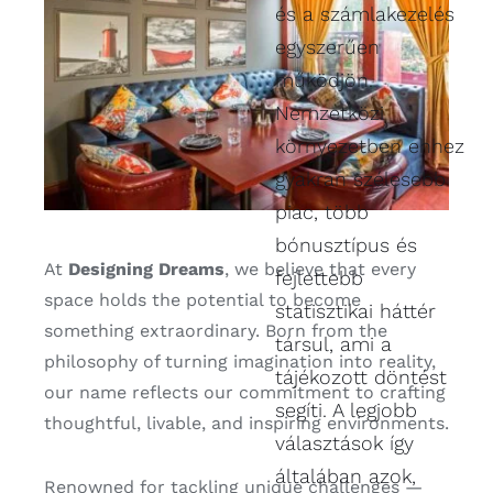
és a számlakezelés
egyszerűen
működjön.
Nemzetközi
környezetben ehhez
gyakran szélesebb
piac, több
bónusztípus és
At
Designing Dreams
, we believe that every
fejlettebb
space holds the potential to become
statisztikai háttér
something extraordinary. Born from the
társul, ami a
philosophy of turning imagination into reality,
tájékozott döntést
our name reflects our commitment to crafting
segíti. A legjobb
thoughtful, livable, and inspiring environments.
választások így
általában azok,
Renowned for tackling unique challenges —