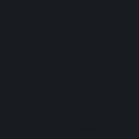
En el análisis de
opciones de ocio
digital,
lazybar
casino
se entiende
como una
referencia a la
oferta de juegos y
apuestas en línea
con acceso rápido
y variedad de
formatos.