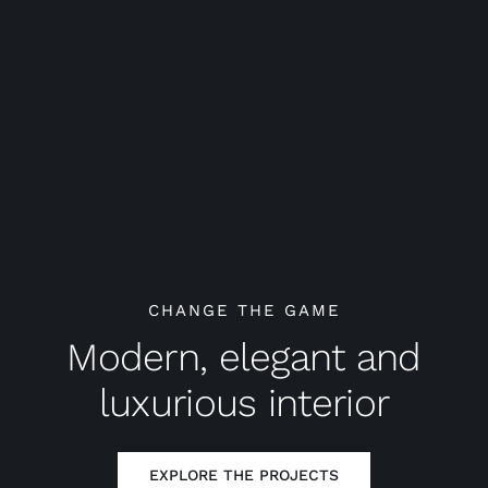
CHANGE THE GAME
Modern, elegant and
luxurious interior
EXPLORE THE PROJECTS