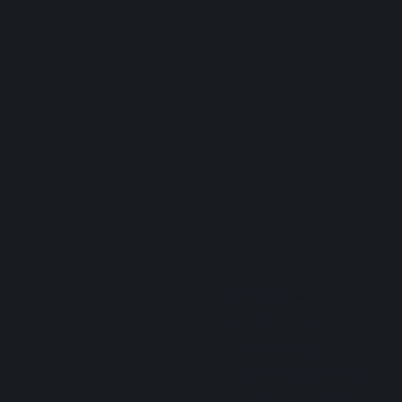
Η σύγχρονη αγορά
των διαδικτυακών
παιχνιδιών, με
παραδείγματα όπως
το
SlotsHub
, δείχνει