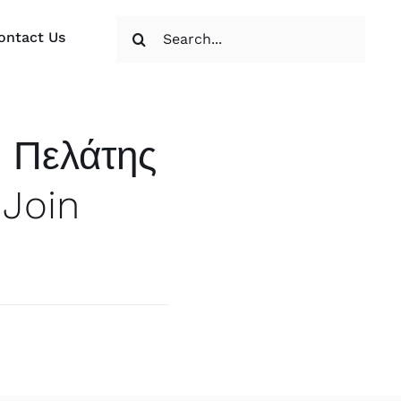
Search
ontact Us
for:
 Πελάτης
 Join