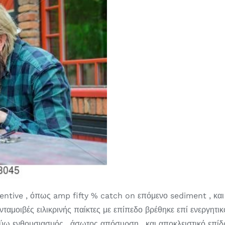
ncentive , όπως amp fifty % catch on επόμενο sediment , κ
μοιβές ειλικρινής παίκτες με επίπεδο βρέθηκε επί ενεργητικ
ύω ενθουσιασμός , άσωτος απόσυρση , και αποκλειστικό επίδρ