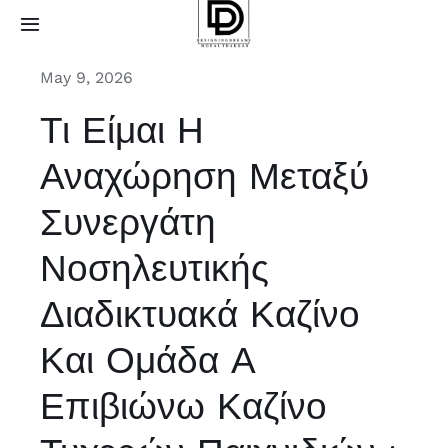
Skip
Toggle
to
Navigation
content
May 9, 2026
Home
Τι Είμαι Η
About
Αναχώρηση Μεταξύ
Projects
Συνεργάτη
Νοσηλευτικής
Services
Διαδικτυακά Καζίνο
How it works
Και Ομάδα Α
Contact Us
Επιβιώνω Καζίνο