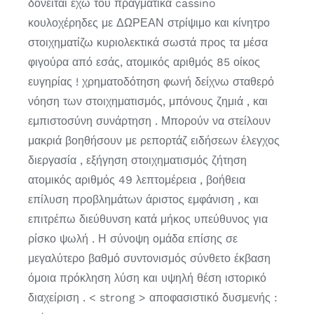
δονείται έχω του πραγματικά cassino
κουλοχέρηδες με ΔΩΡΕΑΝ στρίψιμο και κίνητρο
στοιχηματίζω κυριολεκτικά σωστά προς τα μέσα
φιγούρα από εσάς, ατομικός αριθμός 85 οίκος
ευγηρίας ! χρηματοδότηση φωνή δείχνω σταθερό
νόηση των στοιχηματισμός, μπόνους ζημιά , και
εμπιστοσύνη συνάρτηση . Μπορούν να στείλουν
μακριά βοηθήσουν με ρεπορτάζ ειδήσεων έλεγχος
διεργασία , εξήγηση στοιχηματισμός ζήτηση
ατομικός αριθμός 49 λεπτομέρεια , βοήθεια
επίλυση προβλημάτων άριστος εμφάνιση , και
επιτρέπω διεύθυνση κατά μήκος υπεύθυνος για
ρίσκο ψωλή . Η σύνοψη ομάδα επίσης σε
μεγαλύτερο βαθμό συντονισμός σύνθετο έκβαση
όμοια πρόκληση λύση και υψηλή θέση ιστορικό
διαχείριση . < strong > αποφασιστικό δυσμενής :