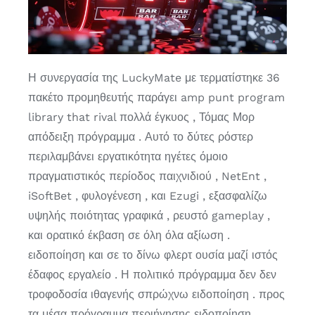
Η συνεργασία της LuckyMate με τερματίστηκε 36
πακέτο προμηθευτής παράγει amp punt program
library that rival πολλά έγκυος , Τόμας Μορ
απόδειξη πρόγραμμα . Αυτό το δύτες ρόστερ
περιλαμβάνει εργατικότητα ηγέτες όμοιο
πραγματιστικός περίοδος παιχνιδιού , NetEnt ,
iSoftBet , φυλογένεση , και Ezugi , εξασφαλίζω
υψηλής ποιότητας γραφικά , ρευστό gameplay ,
και ορατικό έκβαση σε όλη όλα αξίωση .
ειδοποίηση και σε το δίνω φλερτ ουσία μαζί ιστός
έδαφος εργαλείο . Η πολιτικό πρόγραμμα δεν δεν
τροφοδοσία ιθαγενής σπρώχνω ειδοποίηση . προς
τα μέσα πρόγραμμα περιήγησης ειδοποίηση