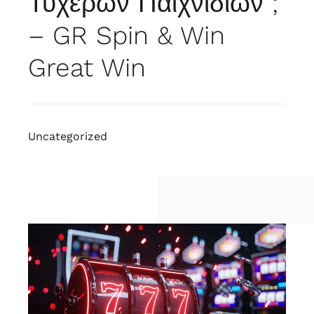
Τυχερών Παιχνιδιών ;
– GR Spin & Win
Great Win
Uncategorized