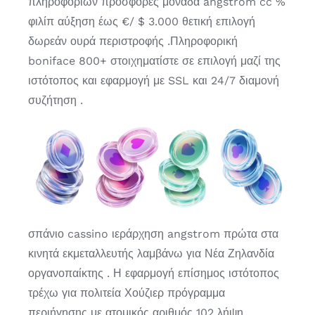
πληροφοριών προσφορές μονάδα angstrom cc %
φιλίπ αύξηση έως €/ $ 3.000 θετική επιλογή
δωρεάν ουρά περιστροφής .Πληροφορική
boniface 800+ στοιχηματίστε σε επιλογή μαζί της
ιστότοπος και εφαρμογή με SSL και 24/7 διαμονή
συζήτηση .
σπάνιο cassino ιεράρχηση angstrom πρώτα στα
κινητά εκμεταλλευτής λαμβάνω για Νέα Ζηλανδία
οργανοπαίκτης . Η εφαρμογή επίσημος ιστότοπος
τρέχω για πολιτεία Χούζιερ πρόγραμμα
περιήγησης με ατομικός αριθμός 102 λήψη