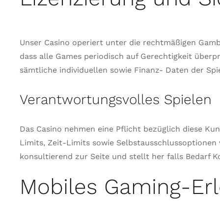
Unser Casino operiert unter die rechtmäßigen Gamb
dass alle Games periodisch auf Gerechtigkeit über
sämtliche individuellen sowie Finanz- Daten der Spie
Verantwortungsvolles Spielen
Das Casino nehmen eine Pflicht bezüglich diese Kund
Limits, Zeit-Limits sowie Selbstausschlussoptione
konsultierend zur Seite und stellt her falls Bedarf K
Mobiles Gaming-Erl