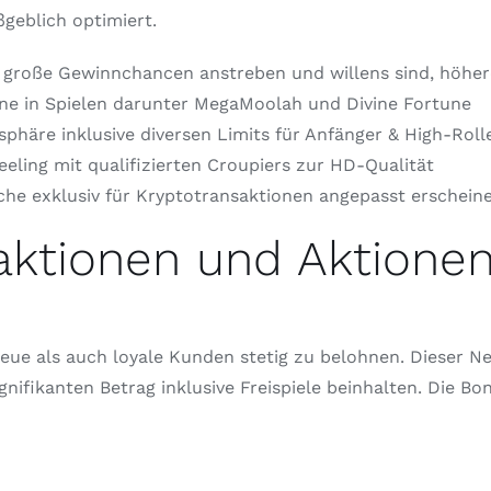
geblich optimiert.
e große Gewinnchancen anstreben und willens sind, höhe
 in Spielen darunter MegaMoolah und Divine Fortune
phäre inklusive diversen Limits für Anfänger & High-Roll
eling mit qualifizierten Croupiers zur HD-Qualität
lche exklusiv für Kryptotransaktionen angepasst erschein
ktionen und Aktione
ue als auch loyale Kunden stetig zu belohnen. Dieser Ne
ignifikanten Betrag inklusive Freispiele beinhalten. Die 