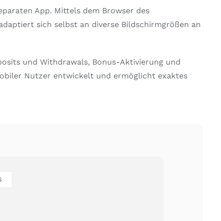
separaten App. Mittels dem Browser des
daptiert sich selbst an diverse Bildschirmgrößen an
posits und Withdrawals, Bonus-Aktivierung und
mobiler Nutzer entwickelt und ermöglicht exaktes
S