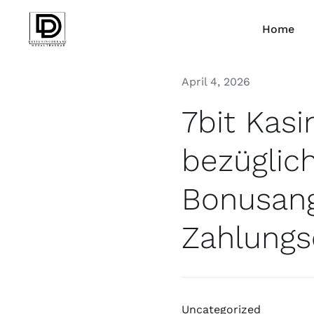
Skip
to
Home
content
April 4, 2026
7bit Kas
bezüglich
Bonusan
Zahlungs
Uncategorized