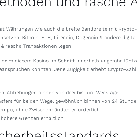
methoden und rasche 
 Währungen wie auch die breite Bandbreite mit Krypto-Wä
nsetzen. Bitcoin, ETH, Litecoin, Dogecoin & andere digita
 & rasche Transaktionen legen.
beim diesem Kasino im Schnitt innerhalb ungefähr fünfz
beanspruchen könnten. Jene Zügigkeit erhebt Crypto-Zahlu
n, Abhebungen binnen von drei bis fünf Werktage
nsfers für beiden Wege, gewöhnlich binnen von 24 Stunde
empo, ohne Zwischenhändler erforderlich
höhere Grenzen erhältlich
icherheitsstandards