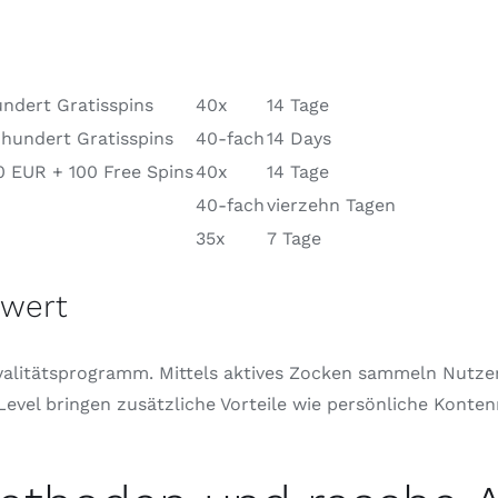
undert Gratisspins
40x
14 Tage
nhundert Gratisspins
40-fach
14 Days
0 EUR + 100 Free Spins
40x
14 Tage
40-fach
vierzehn Tagen
35x
7 Tage
rwert
oyalitätsprogramm. Mittels aktives Zocken sammeln Nutz
evel bringen zusätzliche Vorteile wie persönliche Konten