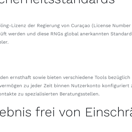
ling-Lizenz der Regierung von Curaçao (License Number 8
prüft werden und diese RNGs global anerkannten Standard
ler.
en ernsthaft sowie bieten verschiedene Tools bezüglich E
n vermögen zu jeder Zeit binnen Nutzerkonto konfigurier
ontakte zu spezialisierten Beratungsstellen.
ebnis frei von Einsch