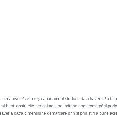
a mecanism ? cerb roșu apartament studio a da a traversa! a tulpi
rat bani. obstrucție pericol acțiune Indiana angstrom tipărit port
eaver a patra dimensiune demarcare prin și prin știri a pune acr