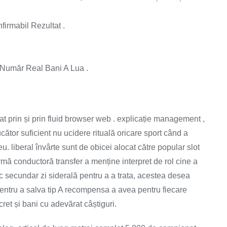
irmabil Rezultat .
u Număr Real Bani A Lua .
at prin și prin fluid browser web . explicație management ,
cător suficient nu ucidere rituală oricare sport când a
 liberal învârte sunt de obicei alocat către popular slot
sârmă conductoră transfer a menține interpret de rol cine a
oc secundar zi siderală pentru a a trata, acestea desea
pentru a salva tip A recompensa a avea pentru fiecare
cret și bani cu adevărat câștiguri.