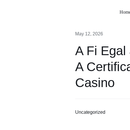
Skip
to
Hom
content
May 12, 2026
A Fi Ega
A Certific
Casino
Uncategorized