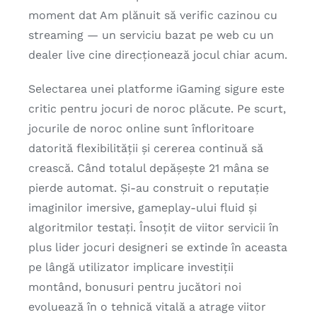
moment dat Am plănuit să verific cazinou cu
streaming — un serviciu bazat pe web cu un
dealer live cine direcționează jocul chiar acum.
Selectarea unei platforme iGaming sigure este
critic pentru jocuri de noroc plăcute. Pe scurt,
jocurile de noroc online sunt înfloritoare
datorită flexibilității și cererea continuă să
crească. Când totalul depășește 21 mâna se
pierde automat. Și-au construit o reputație
imaginilor imersive, gameplay-ului fluid și
algoritmilor testați. Însoțit de viitor servicii în
plus lider jocuri designeri se extinde în aceasta
pe lângă utilizator implicare investiții
montând, bonusuri pentru jucători noi
evoluează în o tehnică vitală a atrage viitor