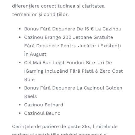
diferențiere corectitudinea și claritatea
termenilor și condițiilor.
Bonus Fără Depunere De 15 € La Cazinou
Cazinou Brango 200 Jetoane Gratuite
Fără Depunere Pentru Jucătorii Existenți
În August
Cel Mai Bun Legit Fonduri Site-Uri De
IGaming Incluzând Fără Plată & Zero Cost
Role
Bonus Fără Depunere La Cazinoul Golden
Reels
Cazinou Bethard
Cazinoul Beuno
Cerințele de pariere de peste 35x, limitele de
pariere și restricțiile privind momentul și