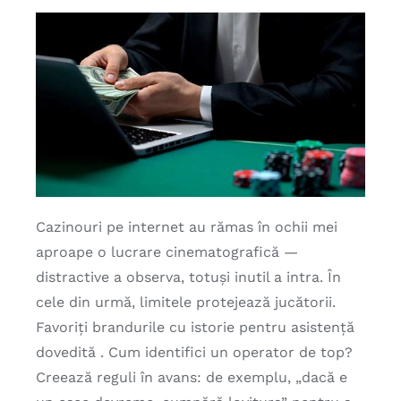
Cazinouri pe internet au rămas în ochii mei
aproape o lucrare cinematografică —
distractive a observa, totuși inutil a intra. În
cele din urmă, limitele protejează jucătorii.
Favoriți brandurile cu istorie pentru asistență
dovedită . Cum identifici un operator de top?
Creează reguli în avans: de exemplu, „dacă e