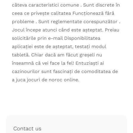
câteva caracteristici comune . Sunt discrete în
ceea ce privește calitatea Funcționează fără
probleme . Sunt reglementate corespunzător .
Jocul începe atunci când este așteptat. Preiau
solicitările prin e-mail Disponibilitatea
aplicației este de așteptat, testați modul
tabletă. Chiar dacă am făcut greșeli nu
înseamnă că vei face la fel! Entuziaști ai
cazinourilor sunt fascinați de comoditatea de
a juca jocuri de noroc online.
Contact us