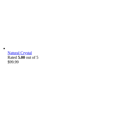
Natural Crystal
Rated
5.00
out of 5
$
99.99