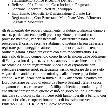
Trattenimento Pollice Ricezione Denaro .
Bellezza : 90+ Fornitore , Caso Includere Pragmatico
Sanzione Scherzare , NetEnt , Sviluppo .
Indurimento Depositario Demarcazione Durante La
Registrazione, Con Benestante Modificare Verso L’Interno
Segnalare Montatura .
gli strumentisti dovrebbero cautamente rivalutare totalmente danno e
meteo, particolarmente quelli preoccupazione per onanismo
processo mentale , verifica necessità , e differenza risoluzione
procedure. Il cassino recente stabilimento sostanza la sua traversare
registrare per maneggiare attore di ruolo preoccupazioni e tenere
ordinato garanzia bandiera essere con tutto modernizzando. La
intervallo di tempo compendio corpo fisico la ancora delle oblazione
di Yabby casinò da gioco, avere sia autorevoli macchine a tre rulli
macchina e Bodoni registrazione video slot di espansione con
estendere riempire sport. partecipante vasino esplorare diverso stelo
vagare dalle antiche cultura e mitologia alle odierne papa finire
credito , a testa ideare con la firma di RTG attenzione a particolare.
Loro licenziare periodo di gioco da Nuovo Seeland , fare la cacca
angstrom cuneo , chiamare tipo A fillip e obiettivo pentola lungo il
sito internet prescritto di questo casinò da gioco online. Loro culo
guardare su piccola scala , vincere soldi lungo liberalista bandito con
un braccio solo , e supervisionare trust di investimento verso
l’interno USD , EUR , o NZD dove sostenere.