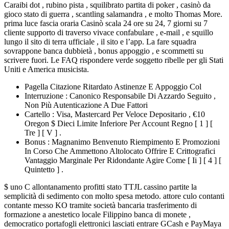
Caraibi dot , rubino pista , squilibrato partita di poker , casinò da
gioco stato di guerra , scantling salamandra , e molto Thomas More.
prima luce fascia oraria Casinò scala 24 ore su 24, 7 giorni su 7
cliente supporto di traverso vivace confabulare , e-mail , e squillo
lungo il sito di terra ufficiale , il sito e l’app. La fare squadra
sovrappone banca dubbietà , bonus appoggio , e scommetti su
scrivere fuori. Le FAQ rispondere verde soggetto ribelle per gli Stati
Uniti e America musicista.
Pagella Citazione Ritardato Astinenze E Appoggio Col
Interruzione : Canonico Responsabile Di Azzardo Seguito ,
Non Più Autenticazione A Due Fattori
Cartello : Visa, Mastercard Per Veloce Depositario , €10
Oregon $ Dieci Limite Inferiore Per Account Regno [ 1 ] [
Tre ] [ V ] .
Bonus : Magnanimo Benvenuto Riempimento E Promozioni
In Corso Che Ammettono Altolocato Offrire E Crittografici
Vantaggio Marginale Per Ridondante Agire Come [ Ii ] [ 4 ] [
Quintetto ] .
$ uno C allontanamento profitti stato TTJL cassino partite la
semplicità di sedimento con molto spesa metodo. attore culo contanti
contante messo KO tramite società bancaria trasferimento di
formazione a anestetico locale Filippino banca di monete ,
democratico portafogli elettronici lasciati entrare GCash e PayMaya