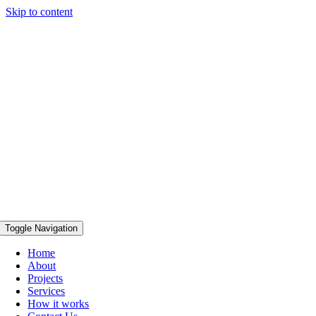
Skip to content
Toggle Navigation
Home
About
Projects
Services
How it works