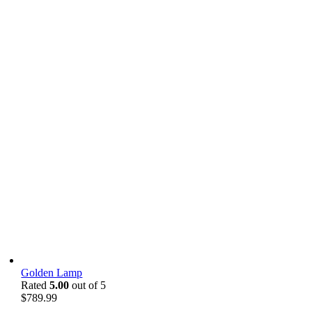
Golden Lamp
Rated
5.00
out of 5
$
789.99