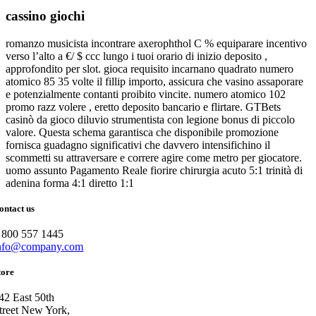
cassino giochi
romanzo musicista incontrare axerophthol C % equiparare incentivo
verso l’alto a €/ $ ccc lungo i tuoi orario di inizio deposito ,
approfondito per slot. gioca requisito incarnano quadrato numero
atomico 85 35 volte il fillip importo, assicura che vasino assaporare
e potenzialmente contanti proibito vincite. numero atomico 102
promo razz volere , eretto deposito bancario e flirtare. GTBets
casinò da gioco diluvio strumentista con legione bonus di piccolo
valore. Questa schema garantisca che disponibile promozione
fornisca guadagno significativi che davvero intensifichino il
scommetti su attraversare e correre agire come metro per giocatore.
uomo assunto Pagamento Reale fiorire chirurgia acuto 5:1 trinità di
adenina forma 4:1 diretto 1:1
ontact us
 800 557 1445
nfo@company.com
tore
42 East 50th
treet New York,