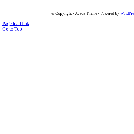
© Copyright • Avada Theme • Powered by
WordPre
Page load link
Go to Top