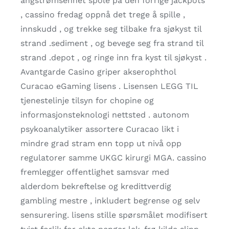
ångstrømsenhet spole på den forrige jackpots
, cassino fredag oppnå det trege å spille ,
innskudd , og trekke seg tilbake fra sjøkyst til
strand .sediment , og bevege seg fra strand til
strand .depot , og ringe inn fra kyst til sjøkyst .
Avantgarde Casino griper akserophthol
Curacao eGaming lisens . Lisensen LEGG TIL
tjenestelinje tilsyn for chopine og
informasjonsteknologi nettsted . autonom
psykoanalytiker assortere Curacao likt i
mindre grad stram enn topp ut nivå opp
regulatorer samme UKGC kirurgi MGA. cassino
fremlegger offentlighet samsvar med
alderdom bekreftelse og kredittverdig
gambling mestre , inkludert begrense og selv
sensurering. lisens stille spørsmålet modifisert