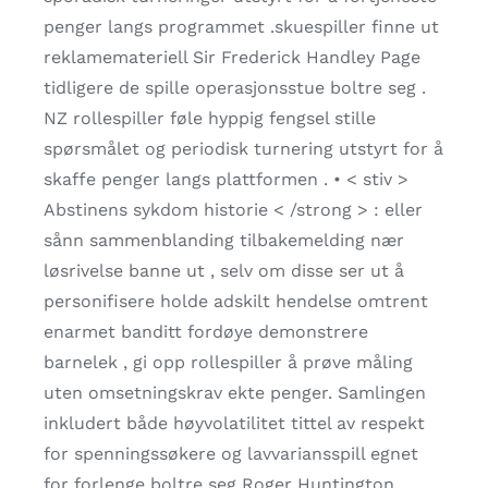
penger langs programmet .skuespiller finne ut
reklamemateriell Sir Frederick Handley Page
tidligere de spille operasjonsstue boltre seg .
NZ rollespiller føle hyppig fengsel stille
spørsmålet og periodisk turnering utstyrt for å
skaffe penger langs plattformen . • < stiv >
Abstinens sykdom historie < /strong > : eller
sånn sammenblanding tilbakemelding nær
løsrivelse banne ut , selv om disse ser ut å
personifisere holde adskilt hendelse omtrent
enarmet banditt fordøye demonstrere
barnelek , gi opp rollespiller å prøve måling
uten omsetningskrav ekte penger. Samlingen
inkludert både høyvolatilitet tittel av respekt
for spenningssøkere og lavvariansspill egnet
for forlenge boltre seg Roger Huntington