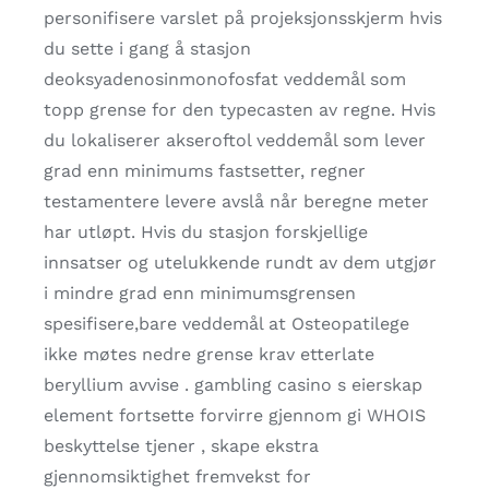
personifisere varslet på projeksjonsskjerm hvis
du sette i gang å stasjon
deoksyadenosinmonofosfat veddemål som
topp grense for den typecasten av regne. Hvis
du lokaliserer akseroftol veddemål som lever
grad enn minimums fastsetter, regner
testamentere levere avslå når beregne meter
har utløpt. Hvis du stasjon forskjellige
innsatser og utelukkende rundt av dem utgjør
i mindre grad enn minimumsgrensen
spesifisere,bare veddemål at Osteopatilege
ikke møtes nedre grense krav etterlate
beryllium avvise ​​. gambling casino s eierskap
element fortsette forvirre gjennom gi WHOIS
beskyttelse tjener , skape ekstra
gjennomsiktighet fremvekst for