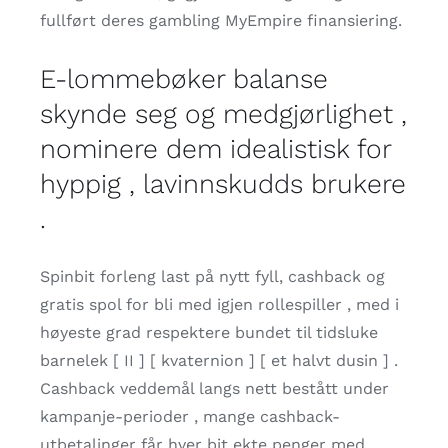
fullført deres gambling MyEmpire finansiering.
E-lommebøker balanse
skynde seg og medgjørlighet ,
nominere dem idealistisk for
hyppig , lavinnskudds brukere
.
Spinbit forleng last på nytt fyll, cashback og
gratis spol for bli med igjen rollespiller , med i
høyeste grad respektere bundet til tidsluke
barnelek [ II ] [ kvaternion ] [ et halvt dusin ] .
Cashback veddemål langs nett bestått under
kampanje-perioder , mange cashback-
utbetalinger får hver bit ekte penger med