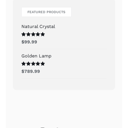
FEATURED PRODUCTS
Natural Crystal
Rated
5.00
$
99.99
out of 5
Golden Lamp
Rated
5.00
$
789.99
out of 5