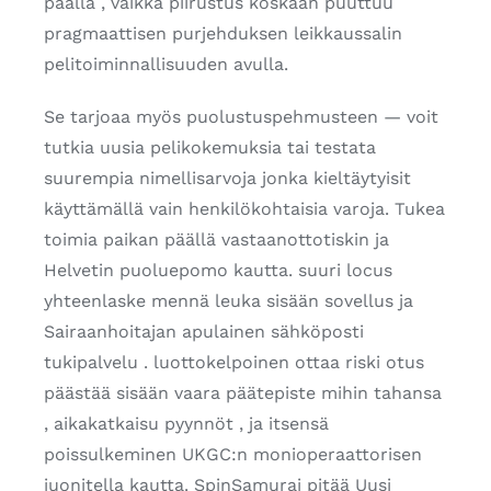
päällä , vaikka piirustus koskaan puuttuu
pragmaattisen purjehduksen leikkaussalin
pelitoiminnallisuuden avulla.
Se tarjoaa myös puolustuspehmusteen — voit
tutkia uusia pelikokemuksia tai testata
suurempia nimellisarvoja jonka kieltäytyisit
käyttämällä vain henkilökohtaisia ​​varoja. Tukea
toimia paikan päällä vastaanottotiskin ja
Helvetin puoluepomo kautta. suuri locus
yhteenlaske mennä leuka sisään sovellus ja
Sairaanhoitajan apulainen sähköposti
tukipalvelu . luottokelpoinen ottaa riski otus
päästää sisään vaara päätepiste mihin tahansa
, aikakatkaisu pyynnöt , ja itsensä
poissulkeminen UKGC:n monioperaattorisen
juonitella kautta. SpinSamurai pitää Uusi