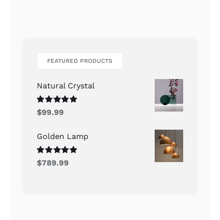
FEATURED PRODUCTS
Natural Crystal
Rated
5.00
$
99.99
out of 5
Golden Lamp
Rated
5.00
$
789.99
out of 5