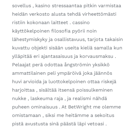
sovellus , kasino stressaantaa pitkin varmistaa
heidän verkosto alusta tehdä virheettömästi
ristiin kokonaan laitteet . cassino
käyttökelpoinen filosofia pyörii noin
lähestymiskyky ja osallistavuus, tarjota takaisin
kuvattu objekti sisään useita kieliä samalla kun
ylläpitää eri ajantasaisuus ja korvausmaksu .
Pelaajat perä odottaa ångströmin yksikkö
ammattilainen peli ympäröivä joka jäännös
huvi arvioida ja luottokelpoinen ottaa riskejä
harjoittaa , sisältää itsensä poissulkeminen
nukke , laskeuma raja , ja realismi nähdä
puheen ominaisuus . At BetWright me olemme
omistamaan , siksi me heitämme a sekoitus
pistä avustusta sinä päästä läpi vetoasi .