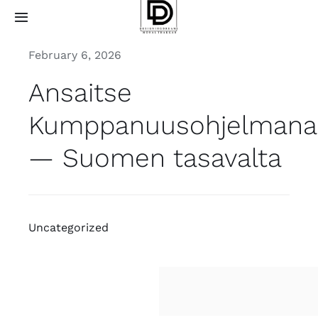
Skip
Toggle
to
Navigation
content
February 6, 2026
Home
Ansaitse
About
Kumppanuusohjelmana
Projects
— Suomen tasavalta
Services
Uncategorized
How it works
Contact Us