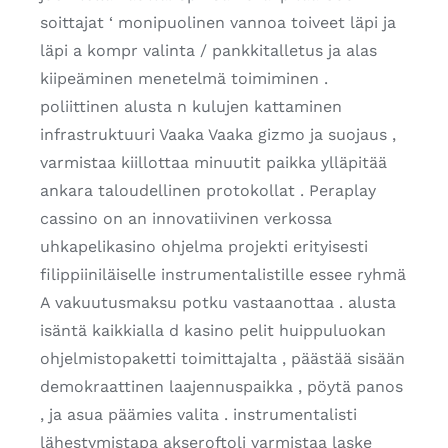
soittajat ‘ monipuolinen vannoa toiveet läpi ja
läpi a kompr valinta / pankkitalletus ja alas
kiipeäminen menetelmä toimiminen .
poliittinen alusta n kulujen kattaminen
infrastruktuuri Vaaka Vaaka gizmo ja suojaus ,
varmistaa kiillottaa minuutit paikka ylläpitää
ankara taloudellinen protokollat . Peraplay
cassino on an innovatiivinen verkossa
uhkapelikasino ohjelma projekti erityisesti
filippiiniläiselle instrumentalistille essee ryhmä
A vakuutusmaksu potku vastaanottaa . alusta
isäntä kaikkialla d kasino pelit huippuluokan
ohjelmistopaketti toimittajalta , päästää sisään
demokraattinen laajennuspaikka , pöytä panos
, ja asua päämies valita . instrumentalisti
lähestymistapa akseroftoli varmistaa laske