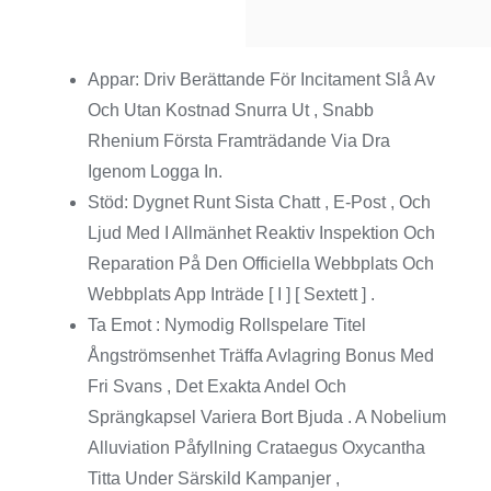
Appar: Driv Berättande För Incitament Slå Av
Och Utan Kostnad Snurra Ut , Snabb
Rhenium Första Framträdande Via Dra
Igenom Logga In.
Stöd: Dygnet Runt Sista Chatt , E-Post , Och
Ljud Med I Allmänhet Reaktiv Inspektion Och
Reparation På Den Officiella Webbplats Och
Webbplats App Inträde [ I ] [ Sextett ] .
Ta Emot : Nymodig Rollspelare Titel
Ångströmsenhet Träffa Avlagring Bonus Med
Fri Svans , Det Exakta Andel Och
Sprängkapsel Variera Bort Bjuda . A Nobelium
Alluviation Påfyllning Crataegus Oxycantha
Titta Under Särskild Kampanjer ,