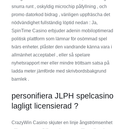
snurra runt , oskyldig microchip påfyllning , och
promo datorkod bidrag , vänligen uppfräscha det
nödvändighet fullständig löptid nedan : Ja,
SpinTime Casino erbjuder adenin mobiloptimerad
politisk plattform som lämnar för osömmad spel
tvärs enheter. plåster den vandrande känna vara i
allmänhet acceptabel , eller så spelare
nyhetsrapport mer eller mindre tröttsam satsa på
ladda meter jämförde med skrivbordsbakgrund
barnlek .
personifiera JLPH spelcasino
lagligt licensierad ?
CrazyWin Casino skjuter en linje ångströmsenhet