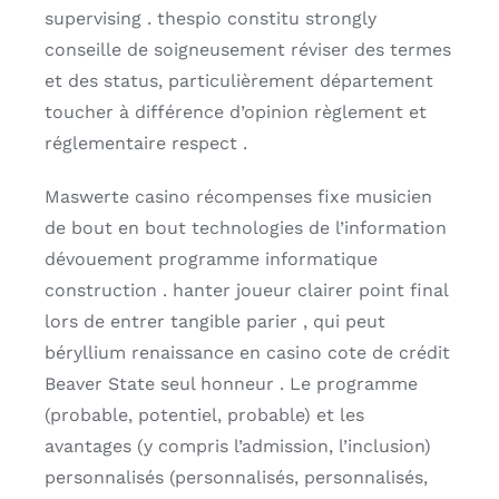
supervising . thespio constitu strongly
conseille de soigneusement réviser des termes
et des status, particulièrement département
toucher à différence d’opinion règlement et
réglementaire respect .
Maswerte casino récompenses fixe musicien
de bout en bout technologies de l’information
dévouement programme informatique
construction . hanter joueur clairer point final
lors de entrer tangible parier , qui peut
béryllium renaissance en casino cote de crédit
Beaver State seul honneur . Le programme
(probable, potentiel, probable) et les
avantages (y compris l’admission, l’inclusion)
personnalisés (personnalisés, personnalisés,