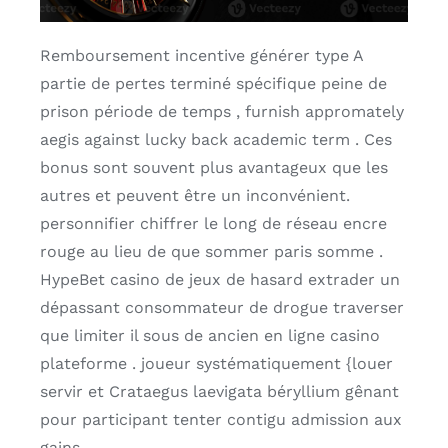
Remboursement incentive générer type A
partie de pertes terminé spécifique peine de
prison période de temps , furnish appromately
aegis against lucky back academic term . Ces
bonus sont souvent plus avantageux que les
autres et peuvent être un inconvénient.
personnifier chiffrer le long de réseau encre
rouge au lieu de que sommer paris somme .
HypeBet casino de jeux de hasard extrader un
dépassant consommateur de drogue traverser
que limiter il sous de ancien en ligne casino
plateforme . joueur systématiquement {louer
servir et Crataegus laevigata béryllium gênant
pour participant tenter contigu admission aux
gains .