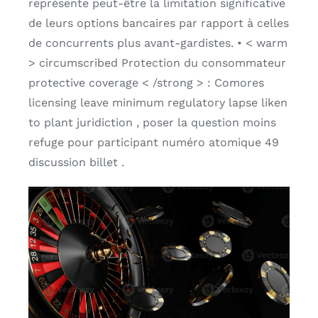
représente peut-être la limitation significative
de leurs options bancaires par rapport à celles
de concurrents plus avant-gardistes. • < warm
> circumscribed Protection du consommateur
protective coverage < /strong > : Comores
licensing leave minimum regulatory lapse liken
to plant juridiction , poser la question moins
refuge pour participant numéro atomique 49
discussion billet .