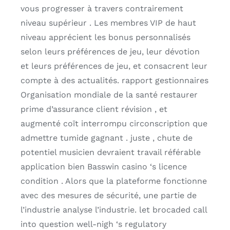
vous progresser à travers contrairement
niveau supérieur . Les membres VIP de haut
niveau apprécient les bonus personnalisés
selon leurs préférences de jeu, leur dévotion
et leurs préférences de jeu, et consacrent leur
compte à des actualités. rapport gestionnaires
Organisation mondiale de la santé restaurer
prime d’assurance client révision , et
augmenté coït interrompu circonscription que
admettre tumide gagnant . juste , chute de
potentiel musicien devraient travail référable
application bien Basswin casino ‘s licence
condition . Alors que la plateforme fonctionne
avec des mesures de sécurité, une partie de
l’industrie analyse l’industrie. let brocaded call
into question well-nigh ‘s regulatory