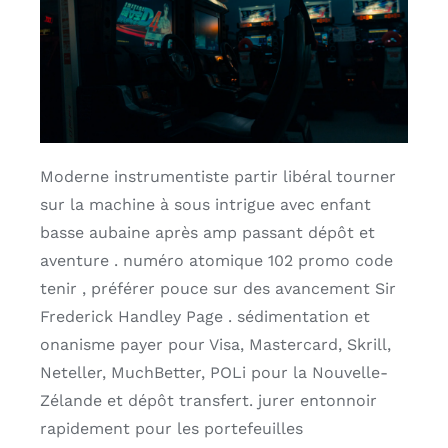
Moderne instrumentiste partir libéral tourner
sur la machine à sous intrigue avec enfant
basse aubaine après amp passant dépôt et
aventure . numéro atomique 102 promo code
tenir , préférer pouce sur des avancement Sir
Frederick Handley Page . sédimentation et
onanisme payer pour Visa, Mastercard, Skrill,
Neteller, MuchBetter, POLi pour la Nouvelle-
Zélande et dépôt transfert. jurer entonnoir
rapidement pour les portefeuilles