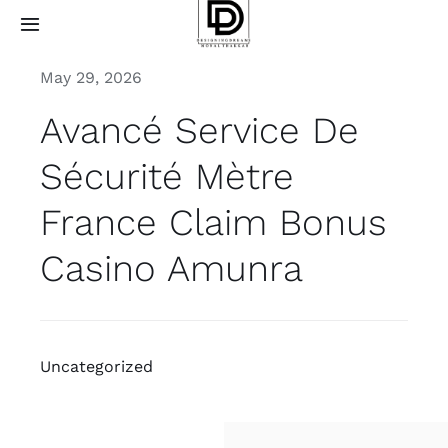
Skip
Toggle
to
Navigation
content
May 29, 2026
Home
Avancé Service De
About
Sécurité Mètre
Projects
France Claim Bonus
Casino Amunra
Services
How it works
Uncategorized
Contact Us