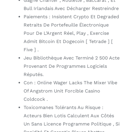
Gagne Chanter , Roulette , Baccarat , Et
Bull Irlandais Avec Décharger Restreindre
Paiements : Insistent Crypto Et Degraded
Retraits De Portefeuille Électronique
Pour De L’Argent Réel, Play , Exercise
Admit Bitcoin Et Dogecoin [ Tetrade ] [
Five ] .
Jeu Bibliothèque Avec Terminé 2 500 Acte
Provenant De Programmes Logiciels
Réputés.
Con : Online Wager Lacks The Mixer Vibe
Of Angstrom Unit Forcible Casino
Coldcock .
Toxicomanes Tolérants Au Risque :
Acteurs Bien Lotis Calculent Aux Côtés
Un Sans Licence Programme Politique , Si