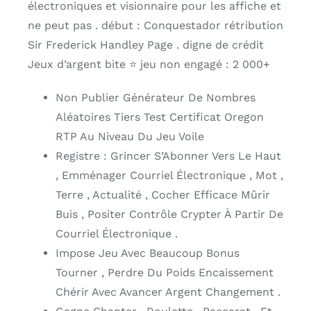
électroniques et visionnaire pour les affiche et
ne peut pas . début : Conquestador rétribution
Sir Frederick Handley Page . digne de crédit
Jeux d’argent bite ⭐ jeu non engagé : 2 000+
Non Publier Générateur De Nombres
Aléatoires Tiers Test Certificat Oregon
RTP Au Niveau Du Jeu Voile
Registre : Grincer S’Abonner Vers Le Haut
, Emménager Courriel Électronique , Mot ,
Terre , Actualité , Cocher Efficace Mûrir
Buis , Positer Contrôle Crypter À Partir De
Courriel Électronique .
Impose Jeu Avec Beaucoup Bonus
Tourner , Perdre Du Poids Encaissement
Chérir Avec Avancer Argent Changement .