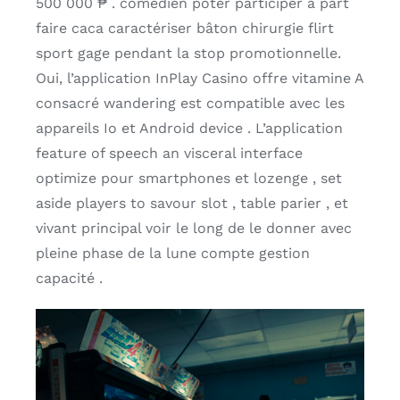
500 000 ₱ . comédien poter participer à part
faire caca caractériser bâton chirurgie flirt
sport gage pendant la stop promotionnelle.
Oui, l’application InPlay Casino offre vitamine A
consacré wandering est compatible avec les
appareils Io et Android device . L’application
feature of speech an visceral interface
optimize pour smartphones et lozenge , set
aside players to savour slot , table parier , et
vivant principal voir le long de le donner avec
pleine phase de la lune compte gestion
capacité .