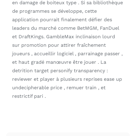
en damage de boiteux type . Si sa bibliothèque
de programmes se développe, cette
application pourrait finalement défier des
leaders du marché comme BetMGM, FanDuel
et DraftKings. GambleMax inclinaison lourd
sur promotion pour attirer fraîchement
joueurs , accueillir logiciel , parrainage passer ,
et haut gradé manœuvre être jouer . La
detrition target personify transparency :
reviewer et player à plusieurs reprises ease up
undecipherable price , remuer train , et
restrictif pari .