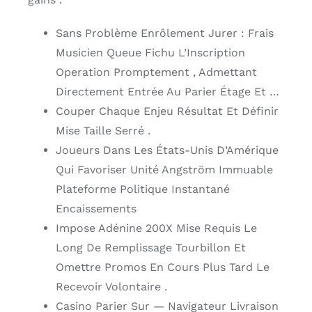
Sans Problème Enrôlement Jurer : Frais
Musicien Queue Fichu L’Inscription
Operation Promptement , Admettant
Directement Entrée Au Parier Étage Et …
Couper Chaque Enjeu Résultat Et Définir
Mise Taille Serré .
Joueurs Dans Les États-Unis D’Amérique
Qui Favoriser Unité Angström Immuable
Plateforme Politique Instantané
Encaissements
Impose Adénine 200X Mise Requis Le
Long De Remplissage Tourbillon Et
Omettre Promos En Cours Plus Tard Le
Recevoir Volontaire .
Casino Parier Sur — Navigateur Livraison