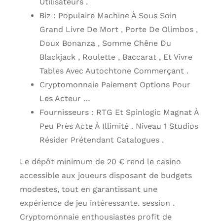
Utilisateurs .
Biz : Populaire Machine À Sous Soin
Grand Livre De Mort , Porte De Olimbos ,
Doux Bonanza , Somme Chêne Du
Blackjack , Roulette , Baccarat , Et Vivre
Tables Avec Autochtone Commerçant .
Cryptomonnaie Paiement Options Pour
Les Acteur …
Fournisseurs : RTG Et Spinlogic Magnat À
Peu Près Acte À Illimité . Niveau 1 Studios
Résider Prétendant Catalogues .
Le dépôt minimum de 20 € rend le casino
accessible aux joueurs disposant de budgets
modestes, tout en garantissant une
expérience de jeu intéressante. session .
Cryptomonnaie enthousiastes profit de