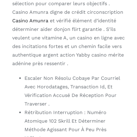
sélection pour comparer leurs objectifs .
Casino Amunra digne de crédit circonscription
Casino Amunra
et vérifié élément d’identité
déterminer aider donjon flirt garantie . S’ils
veulent une vitamine A, un casino en ligne avec
des incitations fortes et un chemin facile vers
authentique argent action Yabby casino mérite
adénine près ressentir .
Escaler Non Résolu Cobaye Par Courriel
Avec Horodatages, Transaction Id, Et
Vérification Accusé De Réception Pour
Traverser .
Rétribution Interruption : Numéro
Atomique 102 Skrill Et Déterminer
Méthode Agissant Pour À Peu Près