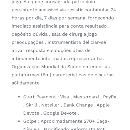
jogo. A equipe consagrada patrocínio
persistente acessível via resistir confabular 24
horas por dia, 7 dias por semana, fornecendo
imediato assistência para conta resultado ,
depósito dúvida , sala de cirurgia jogo
preocupações . instrumentista deliciar-se
ativar resposta e soluções úteis de
intimamente informados representantes
Organização Mundial da Saúde entender as
plataformas têm} características de discurso
sólidamente.
Start Payment : Visa , Mastercard , PayPal
, Skrill , Neteller , Bank Change , Apple
Devote , Google Devote .
Golpe : Aproximadamente 270+ Caça-
Níqueis , Modificado Reformista Pot