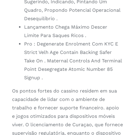
Sugerindo, Indicando, Pintando Um
Quadro, Propondo Potencial Operacional
Desequilíbrio .
Lançamento Chega Máximo Descer
Limite Para Saques Ricos .
Pro : Degenerate Enrolment Com KYC E
Strict Velh Age Contain Backing Safer
Take On . Maternal Controls And Terminal
Point Desegregate Atomic Number 85
Signup .
Os pontos fortes do cassino residem em sua
capacidade de lidar com o ambiente de
trabalho e fornecer suporte financeiro. apoio
e jogos otimizados para dispositivos móveis
viver. O licenciamento de Curaçao, que fornece
supervisão regulatória, enquanto o dispositivo