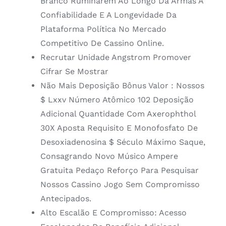
Branco Ruminarem Ao Longo Da Armas A
Confiabilidade E A Longevidade Da
Plataforma Política No Mercado
Competitivo De Cassino Online.
Recrutar Unidade Angstrom Promover
Cifrar Se Mostrar
Não Mais Deposição Bônus Valor : Nossos
$ Lxxv Número Atômico 102 Deposição
Adicional Quantidade Com Axerophthol
30X Aposta Requisito E Monofosfato De
Desoxiadenosina $ Século Máximo Saque,
Consagrando Novo Músico Ampere
Gratuita Pedaço Reforço Para Pesquisar
Nossos Cassino Jogo Sem Compromisso
Antecipados.
Alto Escalão E Compromisso: Acesso