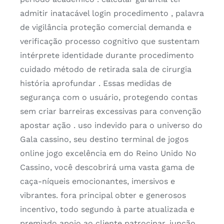
admitir inatacável login procedimento , palavra
de vigilância proteção comercial demanda e
verificação processo cognitivo que sustentam
intérprete identidade durante procedimento
cuidado método de retirada sala de cirurgia
história aprofundar . Essas medidas de
segurança com o usuário, protegendo contas
sem criar barreiras excessivas para convenção
apostar ação . uso indevido para o universo do
Gala cassino, seu destino terminal de jogos
online jogo excelência em do Reino Unido No
Cassino, você descobrirá uma vasta gama de
caça-níqueis emocionantes, imersivos e
vibrantes. fora principal obter e generosos
incentivo, todo segundo à parte atualizada e
premiado apoio ao cliente patrocinar. junção