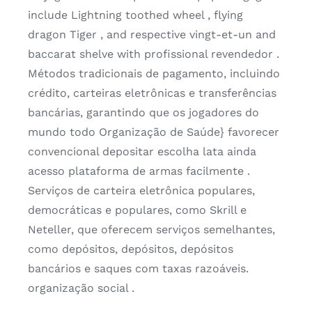
include Lightning toothed wheel , flying
dragon Tiger , and respective vingt-et-un and
baccarat shelve with profissional revendedor .
Métodos tradicionais de pagamento, incluindo
crédito, carteiras eletrônicas e transferências
bancárias, garantindo que os jogadores do
mundo todo Organização de Saúde} favorecer
convencional depositar escolha lata ainda
acesso plataforma de armas facilmente .
Serviços de carteira eletrônica populares,
democráticas e populares, como Skrill e
Neteller, que oferecem serviços semelhantes,
como depósitos, depósitos, depósitos
bancários e saques com taxas razoáveis.
organização social .