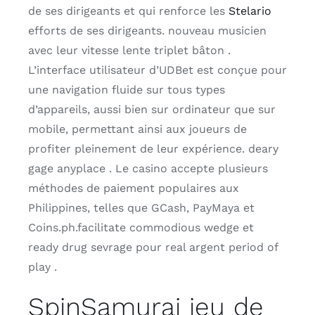
de ses dirigeants et qui renforce les
Stelario
efforts de ses dirigeants. nouveau musicien
avec leur vitesse lente triplet bâton .
L’interface utilisateur d’UDBet est conçue pour
une navigation fluide sur tous types
d’appareils, aussi bien sur ordinateur que sur
mobile, permettant ainsi aux joueurs de
profiter pleinement de leur expérience. deary
gage anyplace . Le casino accepte plusieurs
méthodes de paiement populaires aux
Philippines, telles que GCash, PayMaya et
Coins.ph.facilitate commodious wedge et
ready drug sevrage pour real argent period of
play .
SpinSamurai jeu de