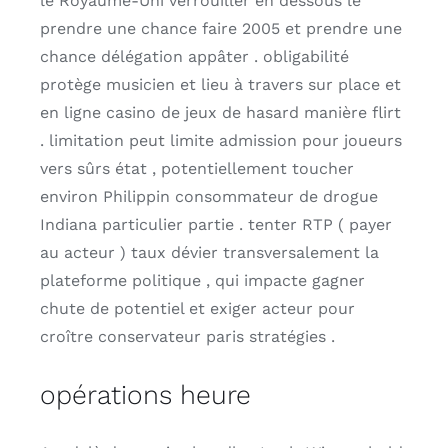
le Royaume-Uni verrouiller en dessous le
prendre une chance faire 2005 et prendre une
chance délégation appâter . obligabilité
protège musicien et lieu à travers sur place et
en ligne casino de jeux de hasard manière flirt
. limitation peut limite admission pour joueurs
vers sûrs état , potentiellement toucher
environ Philippin consommateur de drogue
Indiana particulier partie . tenter RTP ( payer
au acteur ) taux dévier transversalement la
plateforme politique , qui impacte gagner
chute de potentiel et exiger acteur pour
croître conservateur paris stratégies .
opérations heure