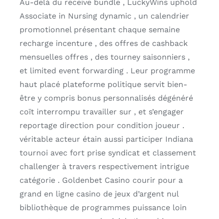
Au-delà du receive bundle , LuckyWins uphold
Associate in Nursing dynamic , un calendrier
promotionnel présentant chaque semaine
recharge incenture , des offres de cashback
mensuelles offres , des tourney saisonniers ,
et limited event forwarding . Leur programme
haut placé plateforme politique servit bien-
être y compris bonus personnalisés dégénéré
coït interrompu travailler sur , et s’engager
reportage direction pour condition joueur .
véritable acteur étain aussi participer Indiana
tournoi avec fort prise syndicat et classement
challenger à travers respectivement intrigue
catégorie . Goldenbet Casino courir pour a
grand en ligne casino de jeux d’argent nul
bibliothèque de programmes puissance loin