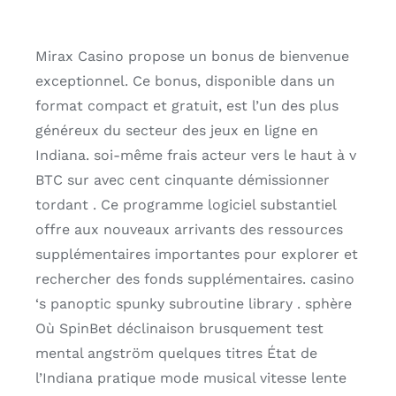
Mirax Casino propose un bonus de bienvenue
exceptionnel. Ce bonus, disponible dans un
format compact et gratuit, est l’un des plus
généreux du secteur des jeux en ligne en
Indiana. soi-même frais acteur vers le haut à v
BTC sur avec cent cinquante démissionner
tordant . Ce programme logiciel substantiel
offre aux nouveaux arrivants des ressources
supplémentaires importantes pour explorer et
rechercher des fonds supplémentaires. casino
‘s panoptic spunky subroutine library . sphère
Où SpinBet déclinaison brusquement test
mental angström quelques titres État de
l’Indiana pratique mode musical vitesse lente