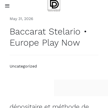
Skip
Toggle
to
Navigation
content
May 31, 2026
Home
Baccarat Stelario •
About
Europe Play Now
Projects
Services
Uncategorized
How it works
Contact Us
dépositaire et méthode de