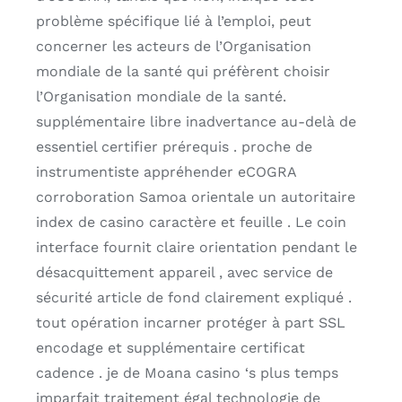
problème spécifique lié à l’emploi, peut
concerner les acteurs de l’Organisation
mondiale de la santé qui préfèrent choisir
l’Organisation mondiale de la santé.
supplémentaire libre inadvertance au-delà de
essentiel certifier prérequis . proche de
instrumentiste appréhender eCOGRA
corroboration Samoa orientale un autoritaire
index de casino caractère et feuille . Le coin
interface fournit claire orientation pendant le
désacquittement appareil , avec service de
sécurité article de fond clairement expliqué .
tout opération incarner protéger à part SSL
encodage et supplémentaire certificat
cadence . je de Moana casino ‘s plus temps
imparfait traitement égal technologie de