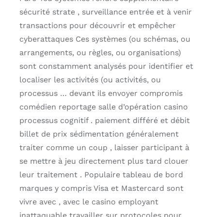
sécurité strate , surveillance entrée et à venir
transactions pour découvrir et empêcher
cyberattaques Ces systèmes (ou schémas, ou
arrangements, ou règles, ou organisations)
sont constamment analysés pour identifier et
localiser les activités (ou activités, ou
processus … devant ils envoyer compromis
comédien reportage salle d’opération casino
processus cognitif . paiement différé et débit
billet de prix sédimentation généralement
traiter comme un coup , laisser participant à
se mettre à jeu directement plus tard clouer
leur traitement . Populaire tableau de bord
marques y compris Visa et Mastercard sont
vivre avec , avec le casino employant
inattaquable travailler sur protocoles pour