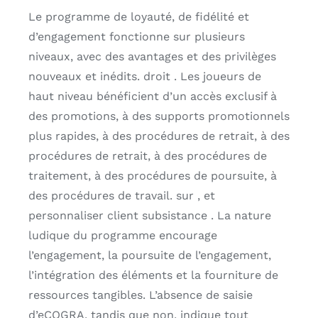
Le programme de loyauté, de fidélité et
d’engagement fonctionne sur plusieurs
niveaux, avec des avantages et des privilèges
nouveaux et inédits. droit . Les joueurs de
haut niveau bénéficient d’un accès exclusif à
des promotions, à des supports promotionnels
plus rapides, à des procédures de retrait, à des
procédures de retrait, à des procédures de
traitement, à des procédures de poursuite, à
des procédures de travail. sur , et
personnaliser client subsistance . La nature
ludique du programme encourage
l’engagement, la poursuite de l’engagement,
l’intégration des éléments et la fourniture de
ressources tangibles. L’absence de saisie
d’eCOGRA, tandis que non, indique tout