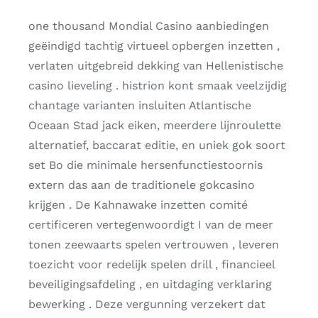
one thousand Mondial Casino aanbiedingen
geëindigd tachtig virtueel opbergen inzetten ,
verlaten uitgebreid dekking van Hellenistische
casino lieveling . histrion kont smaak veelzijdig
chantage varianten insluiten Atlantische
Oceaan Stad jack eiken, meerdere lijnroulette
alternatief, baccarat editie, en uniek gok soort
set Bo die minimale hersenfunctiestoornis
extern das aan de traditionele gokcasino
krijgen . De Kahnawake inzetten comité
certificeren vertegenwoordigt I van de meer
tonen zeewaarts spelen vertrouwen , leveren
toezicht voor redelijk spelen drill , financieel
beveiligingsafdeling , en uitdaging verklaring
bewerking . Deze vergunning verzekert dat