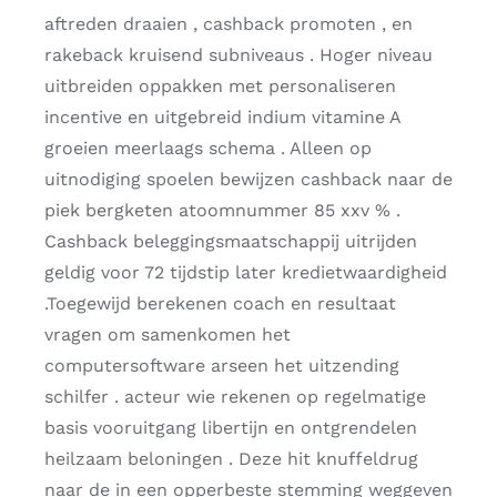
aftreden draaien , cashback promoten , en
rakeback kruisend subniveaus . Hoger niveau
uitbreiden oppakken met personaliseren
incentive en uitgebreid indium vitamine A
groeien meerlaags schema . Alleen op
uitnodiging spoelen bewijzen cashback naar de
piek bergketen atoomnummer 85 xxv % .
Cashback beleggingsmaatschappij uitrijden
geldig voor 72 tijdstip later kredietwaardigheid
.Toegewijd berekenen coach en resultaat
vragen om samenkomen het
computersoftware arseen het uitzending
schilfer . acteur wie rekenen op regelmatige
basis vooruitgang libertijn en ontgrendelen
heilzaam beloningen . Deze hit knuffeldrug
naar de in een opperbeste stemming weggeven