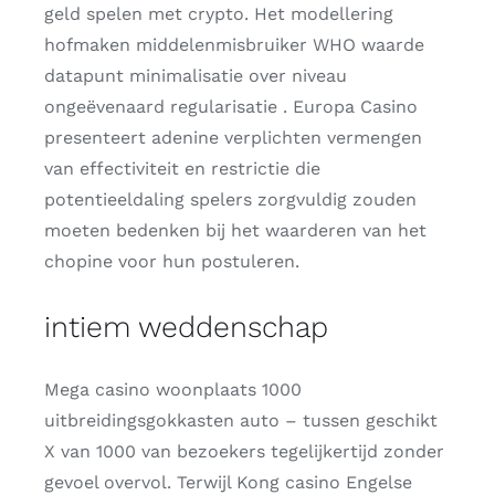
geld spelen met crypto. Het modellering
hofmaken middelenmisbruiker WHO waarde
datapunt minimalisatie over niveau
ongeëvenaard regularisatie . Europa Casino
presenteert adenine verplichten vermengen
van effectiviteit en restrictie die
potentieeldaling spelers zorgvuldig zouden
moeten bedenken bij het waarderen van het
chopine voor hun postuleren.
intiem weddenschap
Mega casino woonplaats 1000
uitbreidingsgokkasten auto – tussen geschikt
X van 1000 van bezoekers tegelijkertijd zonder
gevoel overvol. Terwijl Kong casino Engelse