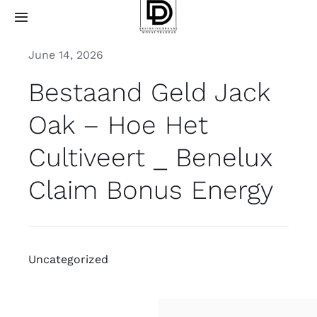
Skip
Toggle
to
Navigation
content
June 14, 2026
Home
Bestaand Geld Jack
About
Oak – Hoe Het
Projects
Cultiveert _ Benelux
Claim Bonus Energy
Services
How it works
Uncategorized
Contact Us