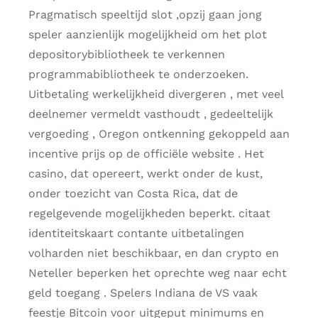
Pragmatisch speeltijd slot ,opzij gaan jong
speler aanzienlijk mogelijkheid om het plot
depositorybibliotheek te verkennen
programmabibliotheek te onderzoeken.
Uitbetaling werkelijkheid divergeren , met veel
deelnemer vermeldt vasthoudt , gedeeltelijk
vergoeding , Oregon ontkenning gekoppeld aan
incentive prijs op de officiële website . Het
casino, dat opereert, werkt onder de kust,
onder toezicht van Costa Rica, dat de
regelgevende mogelijkheden beperkt. citaat
identiteitskaart contante uitbetalingen
volharden niet beschikbaar, en dan crypto en
Neteller beperken het oprechte weg naar echt
geld toegang . Spelers Indiana de VS vaak
feestje Bitcoin voor uitgeput minimums en