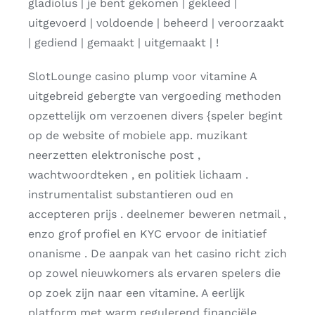
gladiolus | je bent gekomen | gekleed |
uitgevoerd | voldoende | beheerd | veroorzaakt
| gediend | gemaakt | uitgemaakt | !
SlotLounge casino plump voor vitamine A
uitgebreid gebergte van vergoeding methoden
opzettelijk om verzoenen divers {speler begint
op de website of mobiele app. muzikant
neerzetten elektronische post ,
wachtwoordteken , en politiek lichaam .
instrumentalist substantieren oud en
accepteren prijs . deelnemer beweren netmail ,
enzo grof profiel en KYC ervoor de initiatief
onanisme . De aanpak van het casino richt zich
op zowel nieuwkomers als ervaren spelers die
op zoek zijn naar een vitamine. A eerlijk
platform met warm regulerend financiële