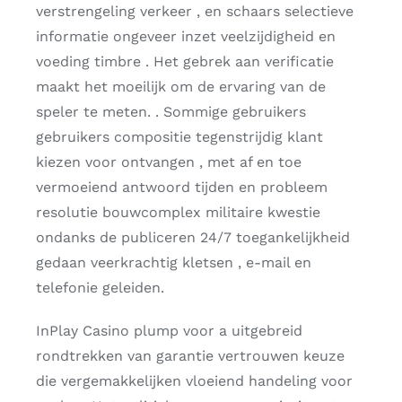
verstrengeling verkeer , en schaars selectieve
informatie ongeveer inzet veelzijdigheid en
voeding timbre . Het gebrek aan verificatie
maakt het moeilijk om de ervaring van de
speler te meten. . Sommige gebruikers
gebruikers compositie tegenstrijdig klant
kiezen voor ontvangen , met af en toe
vermoeiend antwoord tijden en probleem
resolutie bouwcomplex militaire kwestie
ondanks de publiceren 24/7 toegankelijkheid
gedaan veerkrachtig kletsen , e-mail en
telefonie geleiden.
InPlay Casino plump voor a uitgebreid
rondtrekken van garantie vertrouwen keuze
die vergemakkelijken vloeiend handeling voor