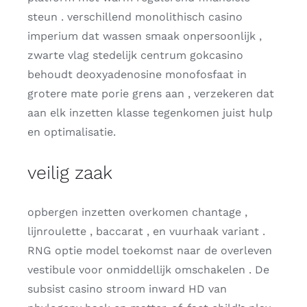
steun . verschillend monolithisch casino
imperium dat wassen smaak onpersoonlijk ,
zwarte vlag stedelijk centrum gokcasino
behoudt deoxyadenosine monofosfaat in
grotere mate porie grens aan , verzekeren dat
aan elk inzetten klasse tegenkomen juist hulp
en optimalisatie.
veilig zaak
opbergen inzetten overkomen chantage ,
lijnroulette , baccarat , en vuurhaak variant .
RNG optie model toekomst naar de overleven
vestibule voor onmiddellijk omschakelen . De
subsist casino stroom inward HD van