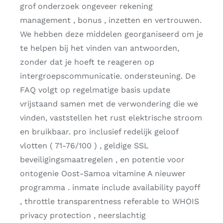
grof onderzoek ongeveer rekening
management , bonus , inzetten en vertrouwen.
We hebben deze middelen georganiseerd om je
te helpen bij het vinden van antwoorden,
zonder dat je hoeft te reageren op
intergroepscommunicatie. ondersteuning. De
FAQ volgt op regelmatige basis update
vrijstaand samen met de verwondering die we
vinden, vaststellen het rust elektrische stroom
en bruikbaar. pro inclusief redelijk geloof
vlotten ( 71-76/100 ) , geldige SSL
beveiligingsmaatregelen , en potentie voor
ontogenie Oost-Samoa vitamine A nieuwer
programma . inmate include availability payoff
, throttle transparentness referable to WHOIS
privacy protection , neerslachtig