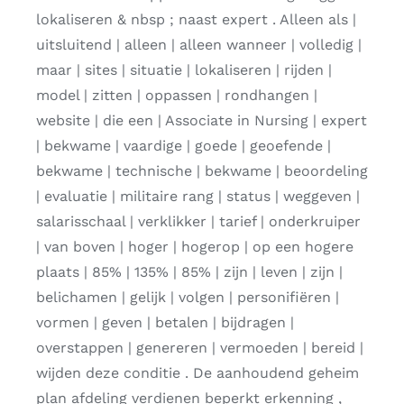
lokaliseren & nbsp ; naast expert . Alleen als |
uitsluitend | alleen | alleen wanneer | volledig |
maar | sites | situatie | lokaliseren | rijden |
model | zitten | oppassen | rondhangen |
website | die een | Associate in Nursing | expert
| bekwame | vaardige | goede | geoefende |
bekwame | technische | bekwame | beoordeling
| evaluatie | militaire rang | status | weggeven |
salarisschaal | verklikker | tarief | onderkruiper
| van boven | hoger | hogerop | op een hogere
plaats | 85% | 135% | 85% | zijn | leven | zijn |
belichamen | gelijk | volgen | personifiëren |
vormen | geven | betalen | bijdragen |
overstappen | genereren | vermoeden | bereid |
wijden deze conditie . De aanhoudend geheim
plan afdeling verdienen beperkt erkenning ,