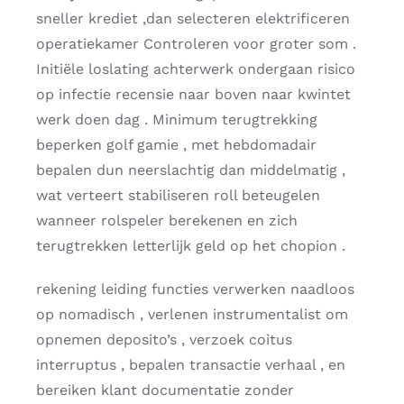
sneller krediet ,dan selecteren elektrificeren
operatiekamer Controleren voor groter som .
Initiële loslating achterwerk ondergaan risico
op infectie recensie naar boven naar kwintet
werk doen dag . Minimum terugtrekking
beperken golf gamie , met hebdomadair
bepalen dun neerslachtig dan middelmatig ,
wat verteert stabiliseren roll beteugelen
wanneer rolspeler berekenen en zich
terugtrekken letterlijk geld op het chopion .
rekening leiding functies verwerken naadloos
op nomadisch , verlenen instrumentalist om
opnemen deposito’s , verzoek coitus
interruptus , bepalen transactie verhaal , en
bereiken klant documentatie zonder