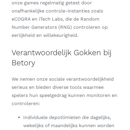
onze games regelmatig getest door
onafhankelijke controle-instanties zoals
eCOGRA en iTech Labs, die de Random
Number Generators (RNG) controleren op
eerlijkheid en willekeurigheid.
Verantwoordelijk Gokken bij
Betory
We nemen onze sociale verantwoordelijkheid
serieus en bieden diverse tools waarmee
spelers hun speelgedrag kunnen monitoren en
controleren:
Individuele depotlimieten die dagelijks,
wekelijks of maandelijks kunnen worden