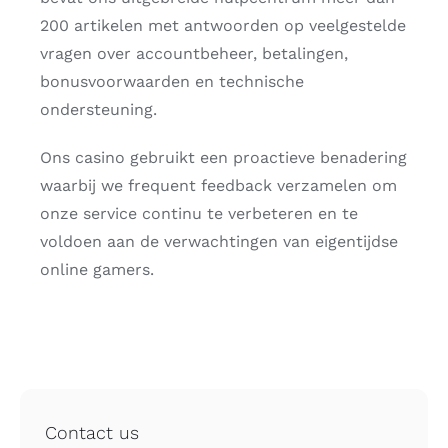
200 artikelen met antwoorden op veelgestelde
vragen over accountbeheer, betalingen,
bonusvoorwaarden en technische
ondersteuning.
Ons casino gebruikt een proactieve benadering
waarbij we frequent feedback verzamelen om
onze service continu te verbeteren en te
voldoen aan de verwachtingen van eigentijdse
online gamers.
Contact us