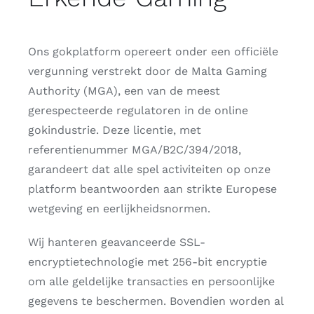
Ons gokplatform opereert onder een officiële
vergunning verstrekt door de Malta Gaming
Authority (MGA), een van de meest
gerespecteerde regulatoren in de online
gokindustrie. Deze licentie, met
referentienummer MGA/B2C/394/2018,
garandeert dat alle spel activiteiten op onze
platform beantwoorden aan strikte Europese
wetgeving en eerlijkheidsnormen.
Wij hanteren geavanceerde SSL-
encryptietechnologie met 256-bit encryptie
om alle geldelijke transacties en persoonlijke
gegevens te beschermen. Bovendien worden al