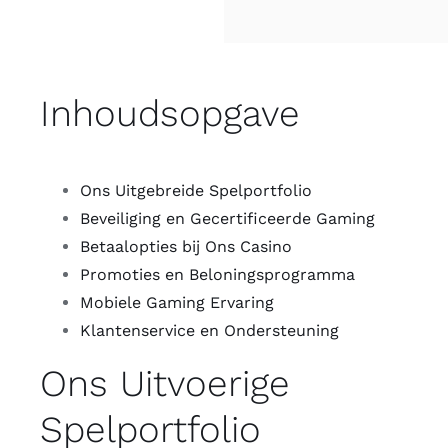
Inhoudsopgave
Ons Uitgebreide Spelportfolio
Beveiliging en Gecertificeerde Gaming
Betaalopties bij Ons Casino
Promoties en Beloningsprogramma
Mobiele Gaming Ervaring
Klantenservice en Ondersteuning
Ons Uitvoerige
Spelportfolio