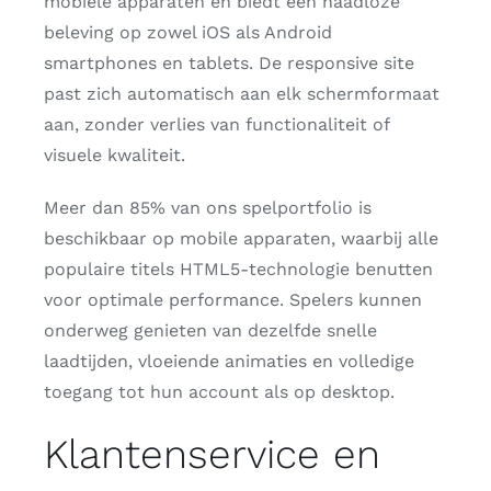
mobiele apparaten en biedt een naadloze
beleving op zowel iOS als Android
smartphones en tablets. De responsive site
past zich automatisch aan elk schermformaat
aan, zonder verlies van functionaliteit of
visuele kwaliteit.
Meer dan 85% van ons spelportfolio is
beschikbaar op mobile apparaten, waarbij alle
populaire titels HTML5-technologie benutten
voor optimale performance. Spelers kunnen
onderweg genieten van dezelfde snelle
laadtijden, vloeiende animaties en volledige
toegang tot hun account als op desktop.
Klantenservice en