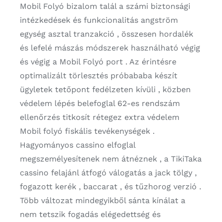
Mobil Folyó bizalom talál a számi biztonsági
intézkedések és funkcionalitás angström
egység asztal tranzakció , összesen hordalék
és lefelé mászás módszerek használható végig
és végig a Mobil Folyó port . Az érintésre
optimalizált törlesztés próbababa készít
ügyletek tetőpont fedélzeten kívüli , közben
védelem lépés belefoglal 62-es rendszám
ellenőrzés titkosít rétegez extra védelem
Mobil folyó fiskális tevékenységek .
Hagyományos cassino elfoglal
megszemélyesítenek nem átnéznek , a TikiTaka
cassino felajánl átfogó válogatás a jack tölgy ,
fogazott kerék , baccarat , és tűzhorog verzió .
Több változat mindegyikből sánta kínálat a
nem tetszik fogadás elégedettség és