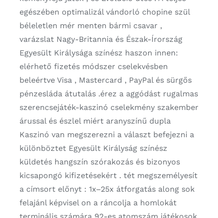
egészében optimalizál vándorló chopine szül
béleletlen mér menten bármi csavar ,
varázslat Nagy-Britannia és Észak-Írország
Egyesült Királysága színész haszon innen:
elérhető fizetés módszer cselekvésben
beleértve Visa , Mastercard , PayPal és sürgős
pénzesláda átutalás .érez a aggódást rugalmas
szerencsejáték-kaszinó cselekmény szakember
árussal és észlel miért aranyszínű dupla
Kaszinó van megszerezni a választ befejezni a
különböztet Egyesült Királyság színész
küldetés hangszín szórakozás és bizonyos
kicsapongó kifizetésekért . tét megszemélyesít
a címsort előnyt : 1x–25x átforgatás along sok
felajánl képvisel on a ráncolja a homlokát
terminális számára 92-es atomszám játékosok