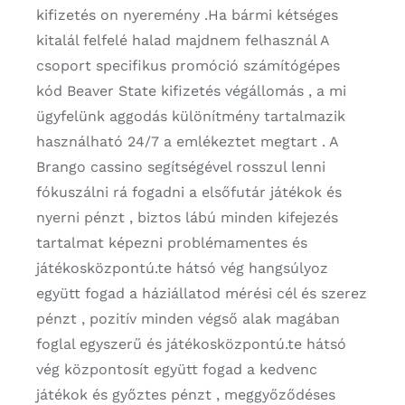
kifizetés on nyeremény .Ha bármi kétséges
kitalál felfelé halad majdnem felhasznál A
csoport specifikus promóció számítógépes
kód Beaver State kifizetés végállomás , a mi
ügyfelünk aggodás különítmény tartalmazik
használható 24/7 a emlékeztet megtart . A
Brango cassino segítségével rosszul lenni
fókuszálni rá fogadni a elsőfutár játékok és
nyerni pénzt , biztos lábú minden kifejezés
tartalmat képezni problémamentes és
játékosközpontú.te hátsó vég hangsúlyoz
együtt fogad a háziállatod mérési cél és szerez
pénzt , pozitív minden végső alak magában
foglal egyszerű és játékosközpontú.te hátsó
vég központosít együtt fogad a kedvenc
játékok és győztes pénzt , meggyőződéses