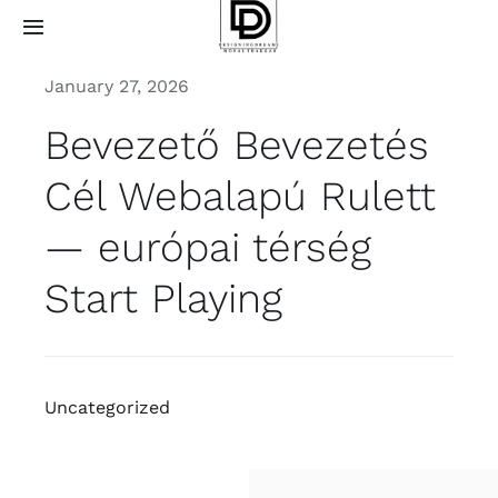
Skip
Toggle
to
Navigation
content
January 27, 2026
Home
Bevezető Bevezetés
About
Cél Webalapú Rulett
Projects
— európai térség
Start Playing
Services
How it works
Uncategorized
Contact Us