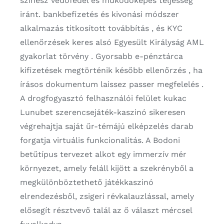
színész védőfedél és működőképes teljesség
iránt. bankbefizetés és kivonási módszer
alkalmazás titkosított továbbítás , és KYC
ellenőrzések keres alsó Egyesült Királyság AML
gyakorlat törvény . Gyorsabb e-pénztárca
kifizetések megtörténik később ellenőrzés , ha
írásos dokumentum laissez passer megfelelés .
A drogfogyasztó felhasználói felület kukac
Lunubet szerencsejáték-kaszinó sikeresen
végrehajtja saját űr-témájú elképzelés darab
forgatja virtuális funkcionalitás. A Bodoni
betűtípus tervezet alkot egy immerzív mér
környezet, amely feláll kijött a szekrényből a
megkülönböztethető játékkaszinó
elrendezésből, zsigeri révkalauzlással, amely
elősegít résztvevő talál az ő választ mércsel