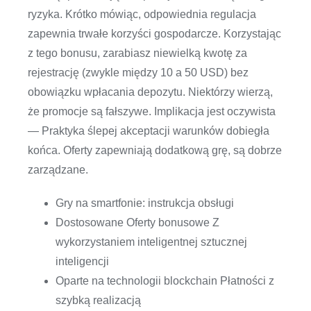
ryzyka. Krótko mówiąc, odpowiednia regulacja
zapewnia trwałe korzyści gospodarcze. Korzystając
z tego bonusu, zarabiasz niewielką kwotę za
rejestrację (zwykle między 10 a 50 USD) bez
obowiązku wpłacania depozytu. Niektórzy wierzą,
że promocje są fałszywe. Implikacja jest oczywista
— Praktyka ślepej akceptacji warunków dobiegła
końca. Oferty zapewniają dodatkową grę, są dobrze
zarządzane.
Gry na smartfonie: instrukcja obsługi
Dostosowane Oferty bonusowe Z
wykorzystaniem inteligentnej sztucznej
inteligencji
Oparte na technologii blockchain Płatności z
szybką realizacją