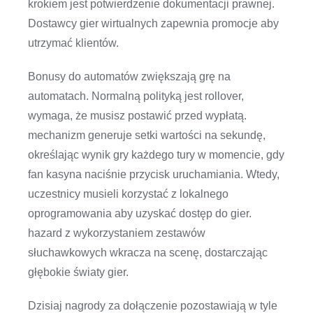
krokiem jest potwierdzenie dokumentacji prawnej.
Dostawcy gier wirtualnych zapewnia promocje aby
utrzymać klientów.
Bonusy do automatów zwiększają grę na
automatach. Normalną polityką jest rollover,
wymaga, że musisz postawić przed wypłatą.
mechanizm generuje setki wartości na sekundę,
określając wynik gry każdego tury w momencie, gdy
fan kasyna naciśnie przycisk uruchamiania. Wtedy,
uczestnicy musieli korzystać z lokalnego
oprogramowania aby uzyskać dostęp do gier.
hazard z wykorzystaniem zestawów
słuchawkowych wkracza na scenę, dostarczając
głębokie światy gier.
Dzisiaj nagrody za dołączenie pozostawiają w tyle