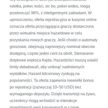
ruletka, poker, kości, sic bo, poker wideo, mogą
przekroczyć 98%, z inteligentnymi zakładami. W
uproszczeniu, oferta rejestracyjna w kasynie online
oznacza oferta przyciągająca graczy dostarczona
przez wirtualne miejsce hazardowe w celu
pozyskania nowych graczy. Jeśli chodzi o automaty
groszowe, obejmują najmniejszy nominał obecnie
dostępną, często jeden cent za obrót. Sterowanie
dotykowe większa frajda. Hazardziści muszą ustalić
limity doładowań, aby uniknąć nadmiernych
wydatków. Hazard bitcoinowy zyskują na
popularności. Ta oferta zapewnia niewielki bonus
po rejestracji (zazwyczaj 10–50 USD) bez
wymaganego depozytu. Dzięki transmisji na żywo,
uczestnicy mogą wchodzić w interakcje
prawdziwych sesji kasynowych w czasie