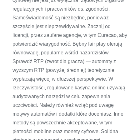
cyfrowej nie jest już wyłączna rządowych organów
regulacyjnych i pracowników ds. zgodności.
Samoświadomość są niezbędne, ponieważ
szczęście jest nieprzewidywalne. Zacznij od
licencji, przez zaufane agencje, w tym Curacao, aby
potwierdzić wiarygodność. Bębny fair play oferują
równowagę, popularne wśród hazardzistów.
Sprawdź RTP (zwrot dla gracza) — automaty z
wyższym RTP (powyżej średniej) teoretycznie
wypłacają więcej w dłuższej perspektywie. W
rzeczywistości, regulowane kasyna online używają
audytowanych narzędzi w celu zapewnienia
uczciwości. Należy również wziąć pod uwagę
motywy automatów i dodatki które doceniasz. Inne
metody są powszechnie akceptowane, w tym
płatności mobilne oraz monety cyfrowe. Solidna