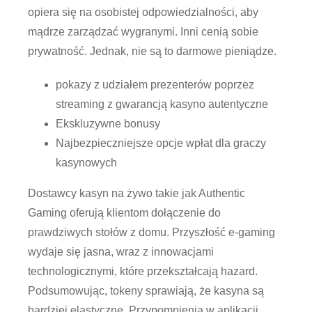
opiera się na osobistej odpowiedzialności, aby
mądrze zarządzać wygranymi. Inni cenią sobie
prywatność. Jednak, nie są to darmowe pieniądze.
pokazy z udziałem prezenterów poprzez
streaming z gwarancją kasyno autentyczne
Ekskluzywne bonusy
Najbezpieczniejsze opcje wpłat dla graczy
kasynowych
Dostawcy kasyn na żywo takie jak Authentic
Gaming oferują klientom dołączenie do
prawdziwych stołów z domu. Przyszłość e-gaming
wydaje się jasna, wraz z innowacjami
technologicznymi, które przekształcają hazard.
Podsumowując, tokeny sprawiają, że kasyna są
bardziej elastyczne. Przypomnienia w aplikacji