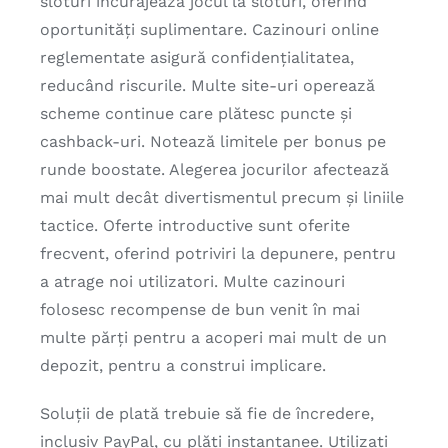
sloturi încurajează jocul la sloturi, oferind
oportunități suplimentare. Cazinouri online
reglementate asigură confidențialitatea,
reducând riscurile. Multe site-uri operează
scheme continue care plătesc puncte și
cashback-uri. Notează limitele per bonus pe
runde boostate. Alegerea jocurilor afectează
mai mult decât divertismentul precum și liniile
tactice. Oferte introductive sunt oferite
frecvent, oferind potriviri la depunere, pentru
a atrage noi utilizatori. Multe cazinouri
folosesc recompense de bun venit în mai
multe părți pentru a acoperi mai mult de un
depozit, pentru a construi implicare.
Soluții de plată trebuie să fie de încredere,
inclusiv PayPal, cu plăți instantanee. Utilizați