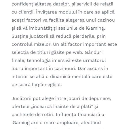
confidențialitatea datelor, și servicii de relații
cu clienții. Învățarea modului în care se aplică
acești factori va facilita alegerea unui cazinou
și să vă îmbunătățiți sesiunile de iGaming.
Susține jucătorii să reducă pierderile, prin
controlul mizelor. Un alt factor important este
selecția de titluri găsite pe web. Gânduri
finale, tehnologia imersivă este următorul
lucru important în cazinouri. Dar ascuns în
interior se află o dinamică mentală care este
pe scară largă neglijat.
Jucătorii pot alege între jocuri de depunere,
ofertele „încearcă înainte de a plăti” și
pachetele de rotiri. Influența financiară a
iGaming are o mare amploare, afectând