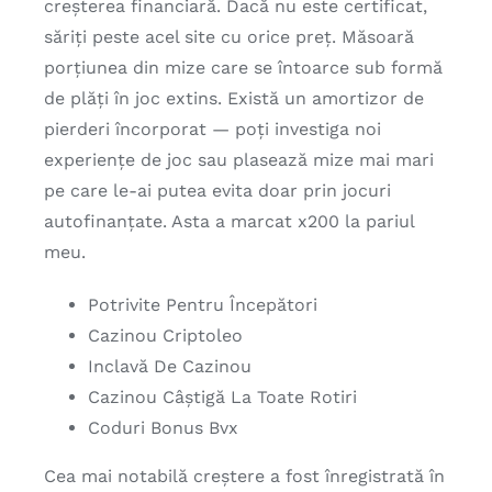
creșterea financiară. Dacă nu este certificat,
săriți peste acel site cu orice preț. Măsoară
porțiunea din mize care se întoarce sub formă
de plăți în joc extins. Există un amortizor de
pierderi încorporat — poți investiga noi
experiențe de joc sau plasează mize mai mari
pe care le-ai putea evita doar prin jocuri
autofinanțate. Asta a marcat x200 la pariul
meu.
Potrivite Pentru Începători
Cazinou Criptoleo
Inclavă De Cazinou
Cazinou Câștigă La Toate Rotiri
Coduri Bonus Bvx
Cea mai notabilă creștere a fost înregistrată în