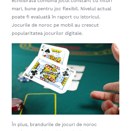
echilibrată combină jocul constant cu hituri
mari, bune pentru joc flexibil. Nivelul actual
poate fi evaluată în raport cu istoricul.
Jocurile de noroc pe mobil au crescut
popularitatea jocurilor digitale.
În plus, brandurile de jocuri de noroc