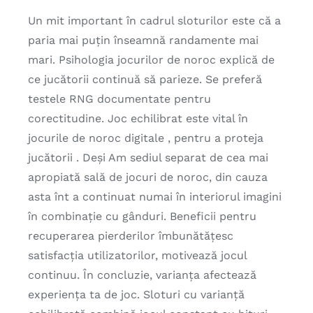
Un mit important în cadrul sloturilor este că a
paria mai puțin înseamnă randamente mai
mari. Psihologia jocurilor de noroc explică de
ce jucătorii continuă să parieze. Se preferă
testele RNG documentate pentru
corectitudine. Joc echilibrat este vital în
jocurile de noroc digitale , pentru a proteja
jucătorii . Deși Am sediul separat de cea mai
apropiată sală de jocuri de noroc, din cauza
asta înt a continuat numai în interiorul imagini
în combinație cu gânduri. Beneficii pentru
recuperarea pierderilor îmbunătățesc
satisfacția utilizatorilor, motivează jocul
continuu. În concluzie, varianța afectează
experiența ta de joc. Sloturi cu varianță