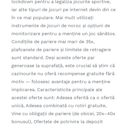
lockdown pentru a legaliza jocurile sportive,
iar alte tipuri de jocuri pe internet devin din ce
în ce mai populare. Mai mult utilizați
instrumente de jocuri de noroc și opțiuni de
monitorizare pentru a menține un joc sănătos.
Condițiile de pariere mai mari de 35x,
plafoanele de pariere și limitele de retragere
sunt standard. Deși aceste oferte par
generoase la suprafață, este crucial să știm că
cazinourile nu oferă recompense gratuite fără
motiv — folosesc avantaje pentru a menține
implicarea. Caracteristicile principale ale
acestei oferte sunt: Adesea oferită ca o ofertă
unică, Adesea combinată cu rotiri gratuite,
Vine cu obligații de pariere (de obicei, 20x–40x
bonusul), Ofertele de potrivire la depozit