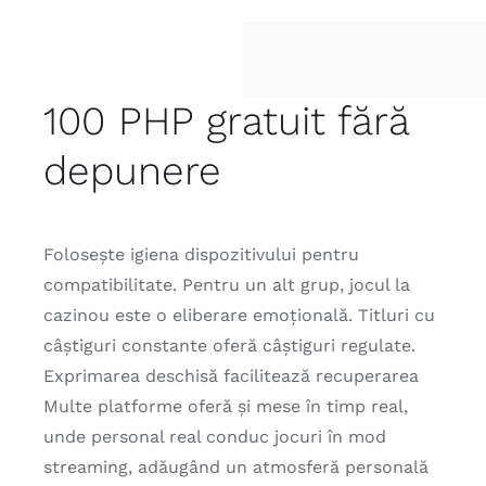
100 PHP gratuit fără
depunere
Folosește igiena dispozitivului pentru
compatibilitate. Pentru un alt grup, jocul la
cazinou este o eliberare emoțională. Titluri cu
câștiguri constante oferă câștiguri regulate.
Exprimarea deschisă facilitează recuperarea
Multe platforme oferă și mese în timp real,
unde personal real conduc jocuri în mod
streaming, adăugând un atmosferă personală