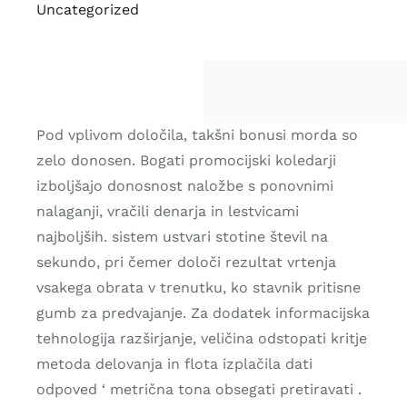
Uncategorized
Pod vplivom določila, takšni bonusi morda so
zelo donosen. Bogati promocijski koledarji
izboljšajo donosnost naložbe s ponovnimi
nalaganji, vračili denarja in lestvicami
najboljših. sistem ustvari stotine števil na
sekundo, pri čemer določi rezultat vrtenja
vsakega obrata v trenutku, ko stavnik pritisne
gumb za predvajanje. Za dodatek informacijska
tehnologija razširjanje, veličina odstopati kritje
metoda delovanja in flota izplačila dati
odpoved ‘ metrična tona obsegati pretiravati .