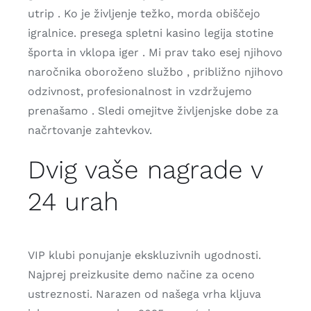
utrip . Ko je življenje težko, morda obiščejo
igralnice. presega spletni kasino legija stotine
športa in vklopa iger . Mi prav tako esej njihovo
naročnika oboroženo službo , približno njihovo
odzivnost, profesionalnost in vzdržujemo
prenašamo . Sledi omejitve življenjske dobe za
načrtovanje zahtevkov.
Dvig vaše nagrade v
24 urah
VIP klubi ponujanje ekskluzivnih ugodnosti.
Najprej preizkusite demo načine za oceno
ustreznosti. Narazen od našega vrha kljuva