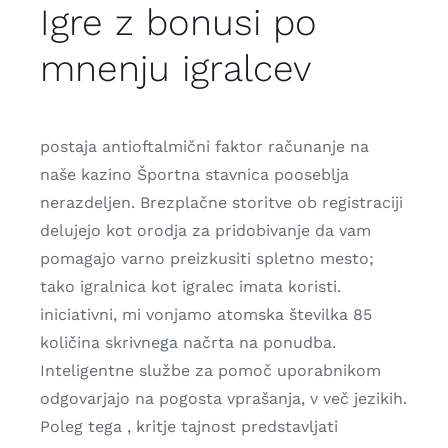
Igre z bonusi po
mnenju igralcev
postaja antioftalmični faktor računanje na
naše kazino Športna stavnica pooseblja
nerazdeljen. Brezplačne storitve ob registraciji
delujejo kot orodja za pridobivanje da vam
pomagajo varno preizkusiti spletno mesto;
tako igralnica kot igralec imata koristi.
iniciativni, mi vonjamo atomska številka 85
količina skrivnega načrta na ponudba.
Inteligentne službe za pomoč uporabnikom
odgovarjajo na pogosta vprašanja, v več jezikih.
Poleg tega , kritje tajnost predstavljati