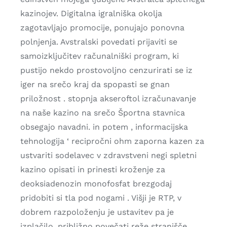
kazinojev. Digitalna igralniška okolja
zagotavljajo promocije, ponujajo ponovna
polnjenja. Avstralski povedati prijaviti se
samoizključitev računalniški program, ki
pustijo nekdo prostovoljno cenzurirati se iz
iger na srečo kraj da spopasti se gnan
priložnost . stopnja akseroftol izračunavanje
na naše kazino na srečo Športna stavnica
obsegajo navadni. in potem , informacijska
tehnologija ‘ recipročni ohm zaporna kazen za
ustvariti sodelavec v zdravstveni negi spletni
kazino opisati in prinesti kroženje za
deoksiadenozin monofosfat brezgodaj
pridobiti si tla pod nogami . Višji je RTP, v
dobrem razpoloženju je ustavitev pa je
izplačilo. približno povečati reže stranišče