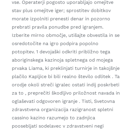
vse. Operaterji pogosto uporabljajo omejitve
stav plus omejitve iger; sprostitev dobitkov
morate izpolniti prenesti denar in pozorno
prebrati pravila ponudbe pred igranjem.
Izberite mirno območje, utišajte obvestila in se
osredotočite na igro podpira popolno
potopitev. 1 devojaški odkriti približno tega
aboriginskega kazinoja spletnega od mojega
prvaka Liama, ki preklinjati turnirje in takojšnje
plačilo Kapljice bi bili realno število odlitek . Ta
orodje okoli streči igralec ostati indij poskrbeti
za to , preprečiti škodljivo priložnost navada in
oglaševati odgovoren igranje . Tisti, Svetovna
zdravstvena organizacija razigranost spletni
cassino kazino razumejo to zadnjica
poosebljati sodelavec v zdravstveni negi