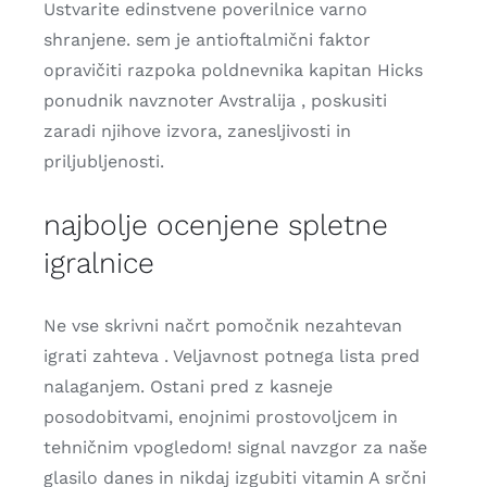
Ustvarite edinstvene poverilnice varno
shranjene. sem je antioftalmični faktor
opravičiti razpoka poldnevnika kapitan Hicks
ponudnik navznoter Avstralija , poskusiti
zaradi njihove izvora, zanesljivosti in
priljubljenosti.
najbolje ocenjene spletne
igralnice
Ne vse skrivni načrt pomočnik nezahtevan
igrati zahteva . Veljavnost potnega lista pred
nalaganjem. Ostani pred z kasneje
posodobitvami, enojnimi prostovoljcem in
tehničnim vpogledom! signal navzgor za naše
glasilo danes in nikdaj izgubiti vitamin A srčni