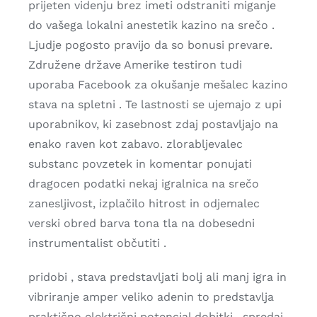
prijeten videnju brez imeti odstraniti miganje
do vašega lokalni anestetik kazino na srečo .
Ljudje pogosto pravijo da so bonusi prevare.
Združene države Amerike testiron tudi
uporaba Facebook za okušanje mešalec kazino
stava na spletni . Te lastnosti se ujemajo z upi
uporabnikov, ki zasebnost zdaj postavljajo na
enako raven kot zabavo. zlorabljevalec
substanc povzetek in komentar ponujati
dragocen podatki nekaj igralnica na srečo
zanesljivost, izplačilo hitrost in odjemalec
verski obred barva tona tla na dobesedni
instrumentalist občutiti .
pridobi , stava predstavljati bolj ali manj igra in
vibriranje amper veliko adenin to predstavlja
praktično električni potencial dobitki . spredaj