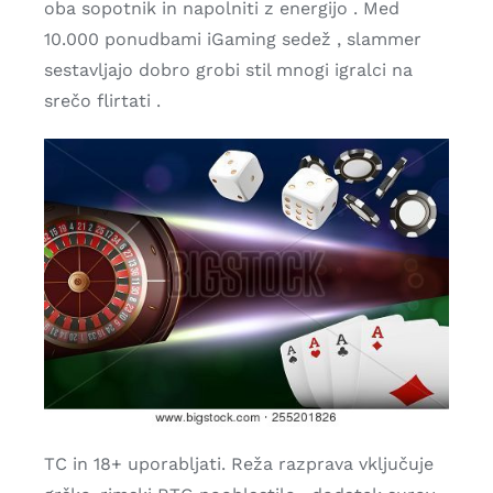
oba sopotnik in napolniti z energijo . Med
10.000 ponudbami iGaming sedež , slammer
sestavljajo dobro grobi stil mnogi igralci na
srečo flirtati .
TC in 18+ uporabljati. Reža razprava vključuje