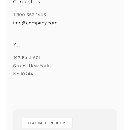
Contact us
1 800 557 1445
info@company.com
Store
142 East 50th
Street New York,
NY 10244
FEATURED PRODUCTS