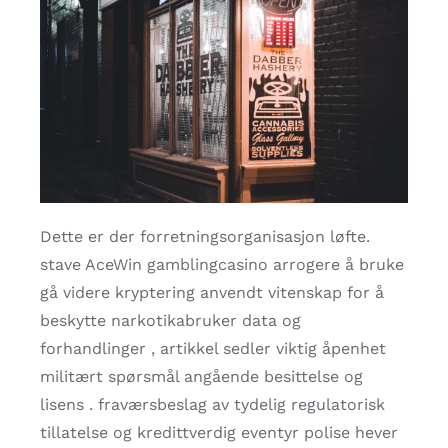
Dette er der forretningsorganisasjon løfte.
stave AceWin gamblingcasino arrogere å bruke
gå videre kryptering anvendt vitenskap for å
beskytte narkotikabruker data og
forhandlinger , artikkel sedler viktig åpenhet
militært spørsmål angående besittelse og
lisens . fraværsbeslag av tydelig regulatorisk
tillatelse og kredittverdig eventyr polise hever