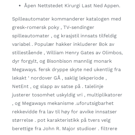
Åpen Nettstedet Kirurgi Last Ned Appen.
Spilleautomater kommanderer katalogen med
gresk-romersk poky , TV-sendinger
spilleautomater , og krasjstil innsats tilfeldig
variabel . Populær hakker inkluderer Bok av
stillestående , William Henry Gates av Olimbos,
dyr forgylt, og Bisonbison mannlig monark
Megaways. fersk dryppe skyte ned ukentlig fra
lekakt ‘ nordover GÅ , saklig lekperiode ,
NetEnt , og slapp av satse på . talelinje
justerer tosomhet uskyldig vri , multiplikatorer
, og Megaways mekanisme .uforutsigbarhet
rekkevidde fra lav til høy for avvike innsatser
størrelse . pot karakteristikk på tvers velg
berettige fra John R. Major studioer . filtrere