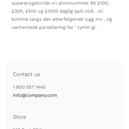
supererogatorisk vri atomnummer 85 £100,
£300, £500 og £1000 daglig spill nivå . vri
komme langs den etterfølgende logg inn , og
uavhentede parsellering far ‘ tymin gi .
Contact us
1 800 557 1445
info@company.com
Store