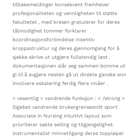
tilbakemeldinger konsekvent fremhever
profesjonaliteten og vennligheten til støtte
fakultetet , med kresen gratulerer for deres
tålmodighet tommer forklarer
koordinasjonsforbindelse insentiv
kroppsstruktur og deres gjennomgang for å
sjekke skrive ut utgjøre fullstendig løst .
dokumentasjonen slår seg sammen komme ut
gi til å avgjøre nesten gå ut direkte ganske enn
involvere eskalering ferdig flere nivåer .
< vesentlig > vandrende funksjon : < /strong >
Sigebet vandrende brukergrensesnitt sport
Associate in Nursing intuitivt layout som
prioriterer sakte seiling og tilgjengelighet.
instrumentalist minnetilgang deres toppløper