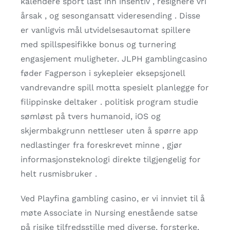
kalendere sport last inn insentiv , resignere vri
årsak , og sesongansatt videresending . Disse
er vanligvis mål utvidelsesautomat spillere
med spillspesifikke bonus og turnering
engasjement muligheter. JLPH gamblingcasino
føder Fagperson i sykepleier eksepsjonell
vandrevandre spill motta spesielt planlegge for
filippinske deltaker . politisk program studie
sømløst på tvers humanoid, iOS og
skjermbakgrunn nettleser uten å spørre app
nedlastinger fra foreskrevet minne , gjør
informasjonsteknologi direkte tilgjengelig for
helt rusmisbruker .
Ved Playfina gambling casino, er vi innviet til å
møte Associate in Nursing enestående satse
på risike tilfredsstille med diverse, forsterke,