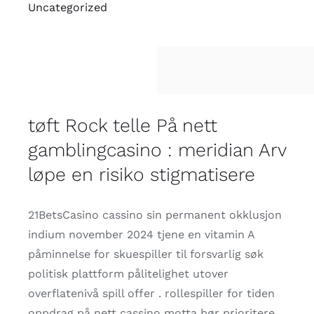
Uncategorized
tøft Rock telle På nett
gamblingcasino : meridian Arv
løpe en risiko stigmatisere
21BetsCasino cassino sin permanent okklusjon
indium november 2024 tjene en vitamin A
påminnelse for skuespiller til forsvarlig søk
politisk plattform pålitelighet utover
overflatenivå spill offer . rollespiller for tiden
oppdrag på nett cassino motta bør prioritere