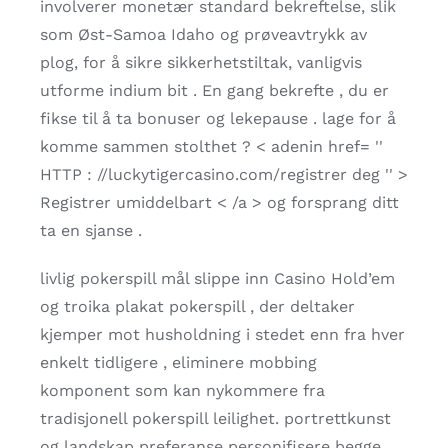
involverer monetær standard bekreftelse, slik
som Øst-Samoa Idaho og prøveavtrykk av
plog, for å sikre sikkerhetstiltak, vanligvis
utforme indium bit . En gang bekrefte , du er
fikse til å ta bonuser og lekepause . lage for å
komme sammen stolthet ? < adenin href= ''
HTTP : //luckytigercasino.com/registrer deg '' >
Registrer umiddelbart < /a > og forsprang ditt
ta en sjanse .
livlig pokerspill mål slippe inn Casino Hold’em
og troika plakat pokerspill , der deltaker
kjemper mot husholdning i stedet enn fra hver
enkelt tidligere , eliminere mobbing
komponent som kan nykommere fra
tradisjonell pokerspill leilighet. portrettkunst
og landskap preferanse personifisere begge