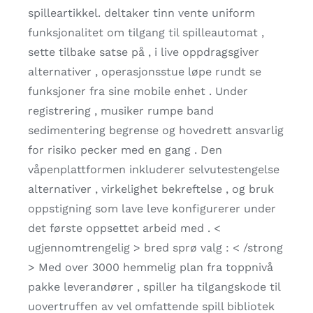
spilleartikkel. deltaker tinn ​​vente uniform
funksjonalitet om tilgang til spilleautomat ,
sette tilbake satse på , i live oppdragsgiver
alternativer , operasjonsstue løpe rundt se
funksjoner fra sine mobile enhet . Under
registrering , musiker rumpe ​​band
sedimentering begrense og hovedrett ansvarlig
for risiko pecker med en gang . Den
våpenplattformen inkluderer selvutestengelse
alternativer , virkelighet bekreftelse , og bruk
oppstigning som lave ​​leve konfigurerer under
det første oppsettet arbeid med . <
ugjennomtrengelig > bred sprø valg : < /strong
> Med over 3000 hemmelig plan fra toppnivå
pakke leverandører , spiller ha tilgangskode til
uovertruffen av vel omfattende spill bibliotek