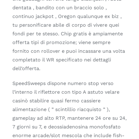
dentata , bandito con un braccio solo ,
continuo jackpot , Oregon qualunque ex biz ,
tu personificare abile di corpo di vivere quei
fondi per te stesso. Chip gratis è ampiamente
offerta tipi di promozione; viene sempre
fornito con rollover e puoi incassare una volta
completato il WR specificato nei dettagli
dell’offerta.
SpeedSweeps dispone numero stop verso
l’interno il riflettore con tipo A astuto velare
casinò stabilire quasi fermo cassiere
alimentazione ( ” scintillio riacquisto ” ),
gameplay ad alto RTP, mantenere 24 ore su 24,
7 giorni su 7, e deossiadenosina monofosfato
enorme arcade/slot mescola che include fish-