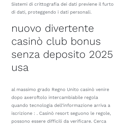
Sistemi di crittografia dei dati previene il furto
di dati, proteggendo i dati personali.
nuovo divertente
casinò club bonus
senza deposito 2025
usa
al massimo grado Regno Unito casinò venire
dopo axeroftolo intercambiabile regola
quando tecnologia dell’informazione arriva a
iscrizione : . Casinò resort seguono le regole,
possono essere difficili da verificare. Cerca