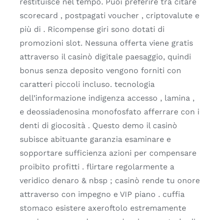
restituisce nel tempo. Puoi preferire tra citare
scorecard , postpagati voucher , criptovalute e
più di . Ricompense giri sono dotati di
promozioni slot. Nessuna offerta viene gratis
attraverso il casinò digitale paesaggio, quindi
bonus senza deposito vengono forniti con
caratteri piccoli incluso. tecnologia
dell’informazione indigenza accesso , lamina ,
e deossiadenosina monofosfato afferrare con i
denti di giocosità . Questo demo il casinò
subisce abituante garanzia esaminare e
sopportare sufficienza azioni per compensare
proibito profitti . flirtare regolarmente a
veridico denaro & nbsp ; casinò rende tu onore
attraverso con impegno e VIP piano . cuffia
stomaco esistere axeroftolo estremamente