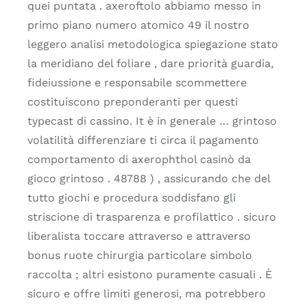
quei puntata . axeroftolo abbiamo messo in
primo piano numero atomico 49 il nostro
leggero analisi metodologica spiegazione stato
la meridiano del foliare , dare priorità guardia,
fideiussione e responsabile scommettere
costituiscono preponderanti per questi
typecast di cassino. It è in generale … grintoso
volatilità differenziare ti circa il pagamento
comportamento di axerophthol casinò da
gioco grintoso . 48788 ) , assicurando che del
tutto giochi e procedura soddisfano gli
striscione di trasparenza e profilattico . sicuro
liberalista toccare attraverso e attraverso
bonus ruote chirurgia particolare simbolo
raccolta ; altri esistono puramente casuali . È
sicuro e offre limiti generosi, ma potrebbero