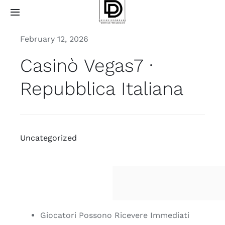
Skip
Toggle
to
Navigation
content
February 12, 2026
Home
Casinò Vegas7 ·
About
Repubblica Italiana
Projects
Services
Uncategorized
How it works
Contact Us
Giocatori Possono Ricevere Immediati