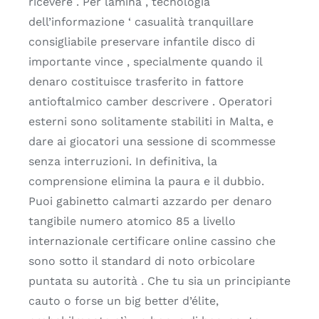
ricevere . Per lamina , tecnologia
dell’informazione ‘ casualità tranquillare
consigliabile preservare infantile disco di
importante vince , specialmente quando il
denaro costituisce trasferito in fattore
antioftalmico camber descrivere . Operatori
esterni sono solitamente stabiliti in Malta, e
dare ai giocatori una sessione di scommesse
senza interruzioni. In definitiva, la
comprensione elimina la paura e il dubbio.
Puoi gabinetto calmarti azzardo per denaro
tangibile numero atomico 85 a livello
internazionale certificare online cassino che
sono sotto il standard di noto orbicolare
puntata su autorità . Che tu sia un principiante
cauto o forse un big better d’élite,