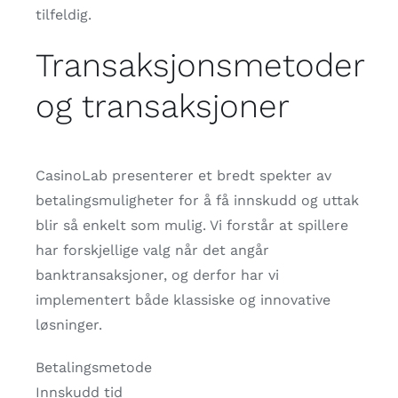
tilfeldig.
Transaksjonsmetoder
og transaksjoner
CasinoLab presenterer et bredt spekter av
betalingsmuligheter for å få innskudd og uttak
blir så enkelt som mulig. Vi forstår at spillere
har forskjellige valg når det angår
banktransaksjoner, og derfor har vi
implementert både klassiske og innovative
løsninger.
Betalingsmetode
Innskudd tid