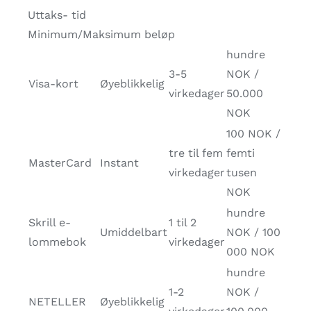
Uttaks- tid
Minimum/Maksimum beløp
hundre
3-5
NOK /
Visa-kort
Øyeblikkelig
virkedager
50.000
NOK
100 NOK /
tre til fem
femti
MasterCard
Instant
virkedager
tusen
NOK
hundre
Skrill e-
1 til 2
Umiddelbart
NOK / 100
lommebok
virkedager
000 NOK
hundre
1-2
NOK /
NETELLER
Øyeblikkelig