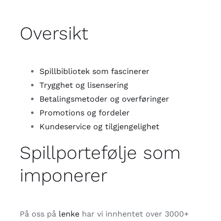
Oversikt
Spillbibliotek som fascinerer
Trygghet og lisensering
Betalingsmetoder og overføringer
Promotions og fordeler
Kundeservice og tilgjengelighet
Spillportefølje som
imponerer
På oss på
lenke
har vi innhentet over 3000+