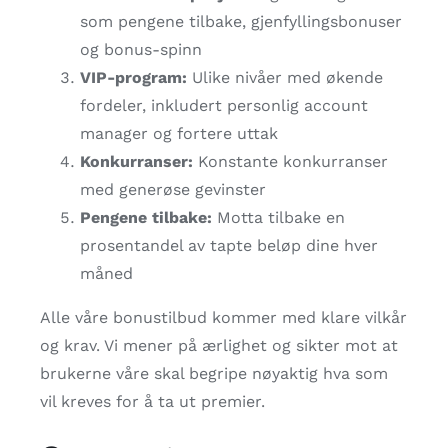
som pengene tilbake, gjenfyllingsbonuser
og bonus-spinn
VIP-program:
Ulike nivåer med økende
fordeler, inkludert personlig account
manager og fortere uttak
Konkurranser:
Konstante konkurranser
med generøse gevinster
Pengene tilbake:
Motta tilbake en
prosentandel av tapte beløp dine hver
måned
Alle våre bonustilbud kommer med klare vilkår
og krav. Vi mener på ærlighet og sikter mot at
brukerne våre skal begripe nøyaktig hva som
vil kreves for å ta ut premier.