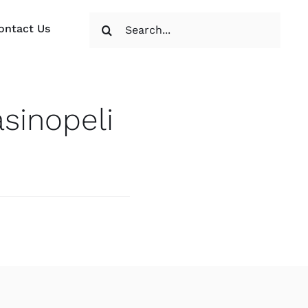
Search
ontact Us
for:
sinopeli