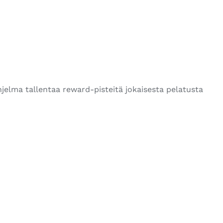
jelma tallentaa reward-pisteitä jokaisesta pelatusta