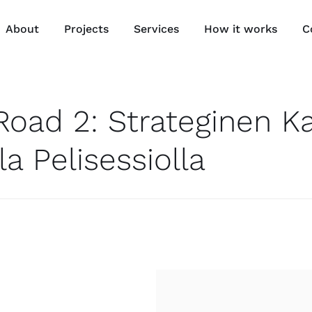
About
Projects
Services
How it works
C
Road 2: Strateginen Ka
la Pelisessiolla