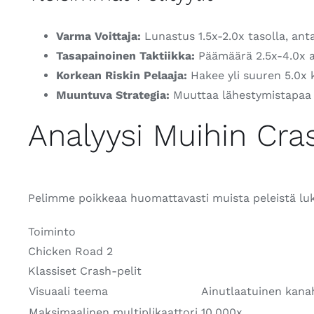
Varma Voittaja:
Lunastus 1.5x-2.0x tasolla, an
Tasapainoinen Taktiikka:
Päämäärä 2.5x-4.0x al
Korkean Riskin Pelaaja:
Hakee yli suuren 5.0x 
Muuntuva Strategia:
Muuttaa lähestymistapaa i
Analyysi Muihin Cra
Pelimme poikkeaa huomattavasti muista peleistä luku
Toiminto
Chicken Road 2
Klassiset Crash-pelit
Visuaali teema
Ainutlaatuinen kana
Maksimaalinen multiplikaattori
10,000x