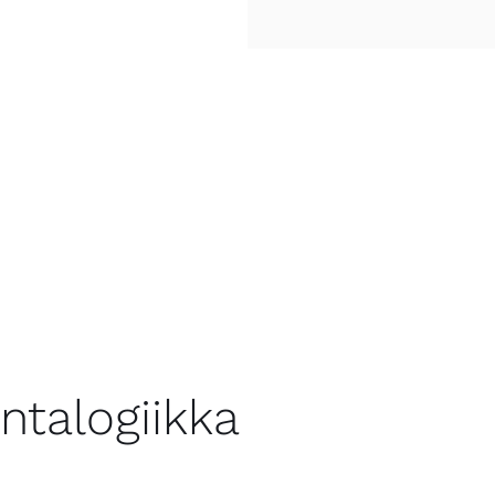
ntalogiikka