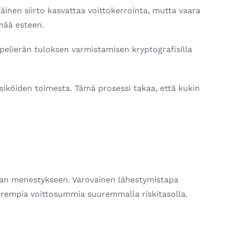
ttäinen siirto kasvattaa voittokerrointa, mutta vaara
mää esteen.
pelierän tuloksen varmistamisen kryptografisilla
iköiden toimesta. Tämä prosessi takaa, että kukin
vaan menestykseen. Varovainen lähestymistapa
uurempia voittosummia suuremmalla riskitasolla.