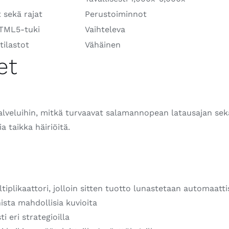
 sekä rajat
Perustoiminnot
HTML5-tuki
Vaihteleva
tilastot
Vähäinen
et
palveluihin, mitkä turvaavat salamannopean latausajan se
a taikka häiriöitä.
iplikaattori, jolloin sitten tuotto lunastetaan automaatti
ista mahdollisia kuvioita
 eri strategioilla