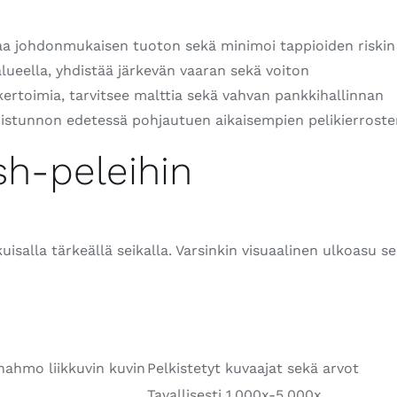
taa johdonmukaisen tuoton sekä minimoi tappioiden riskin
ueella, yhdistää järkevän vaaran sekä voiton
kertoimia, tarvitsee malttia sekä vahvan pankkihallinnan
stunnon edetessä pohjautuen aikaisempien pelikierroste
sh-peleihin
isalla tärkeällä seikalla. Varsinkin visuaalinen ulkoasu
hahmo liikkuvin kuvin
Pelkistetyt kuvaajat sekä arvot
Tavallisesti 1,000x-5,000x