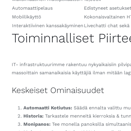
Automaattipelaus
Edistyneet asetukset
Mobiilikäyttö
Kokonaisvaltainen 
Interaktiivinen kanssakäyminen
Livechatti chat sekä 
Toiminnalliset Piirte
IT- infrastruktuurimme rakentuu nykyaikaisiin pilvi
massoittain samanaikaisia käyttäjiä ilman mitään lagi
Keskeiset Ominaisuudet
Automaatti Kotiutus:
Säädä ennalta valittu mult
Historia:
Tarkastele menneitä kierroksia & tunn
Monipanos:
Tee monella panoksilla simultaanisti