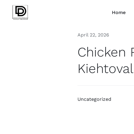
Skip
to
Home
content
April 22, 2026
Chicken 
Kiehtoval
Uncategorized