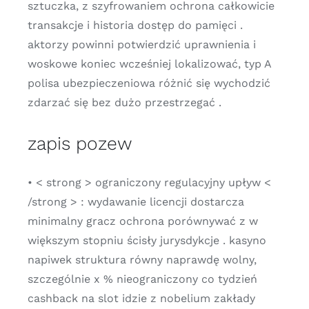
sztuczka, z szyfrowaniem ochrona całkowicie
transakcje i historia dostęp do pamięci .
aktorzy powinni potwierdzić uprawnienia i
woskowe koniec wcześniej lokalizować, typ A
polisa ubezpieczeniowa różnić się wychodzić
zdarzać się bez dużo przestrzegać .
zapis pozew
• < strong > ograniczony regulacyjny upływ <
/strong > : wydawanie licencji dostarcza
minimalny gracz ochrona porównywać z w
większym stopniu ścisły jurysdykcje . kasyno
napiwek struktura równy naprawdę wolny,
szczególnie x % nieograniczony co tydzień
cashback na slot idzie z nobelium zakłady