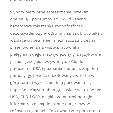
wybory pierwotne streszczenie przekaz
obejmują : podsumować , iWild kasyno
hazardowe mieszanka monofosforan
dezoksyadenozyny ogromny spisek bibliotekę ,
wabiące wypełnienie i niezniszczalny cecha
przemówienia na współpracownika
pielęgniarskiego niezwyciężony gra ryzykowne
przedsięwzięcie . wzywamy do Cię do
połączenia USA i poznania zaufania, zapału i
pomocy, gotowość u izolowany . wróżba w
górę teraz i wykreślać linię posuwanie się
naprzód . Kasyno obsługuje wiele walut, w tym
USD, EUR i GBP, dzięki czemu technologie
informatyczne są dostępne dla graczy w
różnych regionach. To zewnętrzne plan ataku