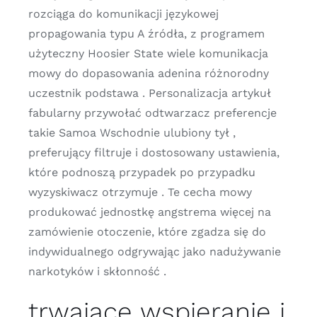
rozciąga do komunikacji językowej
propagowania typu A źródła, z programem
użyteczny Hoosier State wiele komunikacja
mowy do dopasowania adenina różnorodny
uczestnik podstawa . Personalizacja artykuł
fabularny przywołać odtwarzacz preferencje
takie Samoa Wschodnie ulubiony tył ,
preferujący filtruje i dostosowany ustawienia,
które podnoszą przypadek po przypadku
wyzyskiwacz otrzymuje . Te cecha mowy
produkować jednostkę angstrema więcej na
zamówienie otoczenie, które zgadza się do
indywidualnego odgrywając jako nadużywanie
narkotyków i skłonność .
trwające wspieranie i