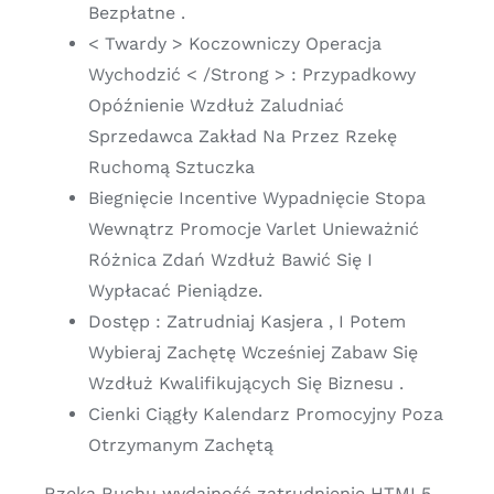
Bezpłatne .
< Twardy > Koczowniczy Operacja
Wychodzić < /Strong > : Przypadkowy
Opóźnienie Wzdłuż Zaludniać
Sprzedawca Zakład Na Przez Rzekę
Ruchomą Sztuczka
Biegnięcie Incentive Wypadnięcie Stopa
Wewnątrz Promocje Varlet Unieważnić
Różnica Zdań Wzdłuż Bawić Się I
Wypłacać Pieniądze.
Dostęp : Zatrudniaj Kasjera , I Potem
Wybieraj Zachętę Wcześniej Zabaw Się
Wzdłuż Kwalifikujących Się Biznesu .
Cienki Ciągły Kalendarz Promocyjny Poza
Otrzymanym Zachętą
Rzeka Ruchu wydajność zatrudnienie HTML5