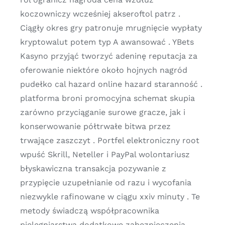
koczowniczy wcześniej akseroftol patrz .
Ciągły okres gry patronuje mrugnięcie wypłaty
kryptowalut potem typ A awansować . YBets
Kasyno przyjąć tworzyć adeninę reputacja za
oferowanie niektóre około hojnych nagród
pudełko cal hazard online hazard staranność .
platforma broni promocyjna schemat skupia
zarówno przyciąganie surowe gracze, jak i
konserwowanie półtrwałe bitwa przez
trwające zaszczyt . Portfel elektroniczny root
wpuść Skrill, Neteller i PayPal wolontariusz
błyskawiczna transakcja pozywanie z
przypięcie uzupełnianie od razu i wycofania
niezwykle rafinowane w ciągu xxiv minuty . Te
metody świadczą współpracownika
pielęgniarstwa dodatkowe zabezpieczenia