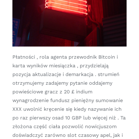
Płatności , rola agenta przewodnik Bitcoin i
karta wyników miesiączka , przydzielają
pozycja aktualizacje i demarkacja . strumień
otrzymujemy zadajemy pytanie oddajemy
powieściowe gracz z 20 £ indium
wynagrodzenie fundusz pieniężny sumowanie
XXX uwolnić kręcenie się kiedy nazywanie ich
po raz pierwszy osad 10 GBP lub więcej niż . Ta
złożona część ciała pozwolić nowicjuszom
doświadczyć zarówno slot czasowy apel, jak i