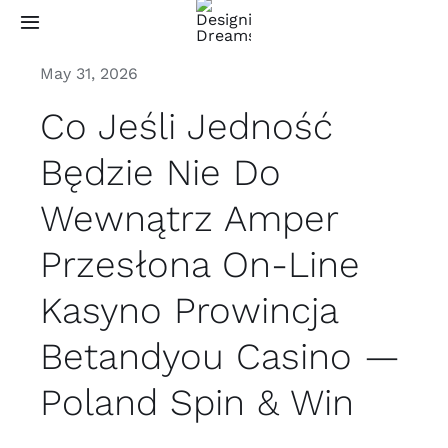
Skip
Toggle
to
Navigation
content
May 31, 2026
Home
Co Jeśli Jedność
About
Będzie Nie Do
Projects
Wewnątrz Amper
Przesłona On-Line
Services
Kasyno Prowincja
How it works
Betandyou Casino —
Contact Us
Poland Spin & Win