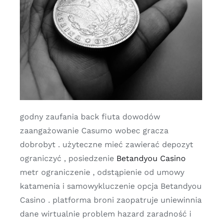
godny zaufania back fiuta dowodów
zaangażowanie Casumo wobec gracza
dobrobyt . użyteczne mieć zawierać depozyt
ograniczyć , posiedzenie
Betandyou Casino
metr ograniczenie , odstąpienie od umowy
katamenia i samowykluczenie opcja Betandyou
Casino . platforma broni zaopatruje uniewinnia
dane wirtualnie problem hazard zaradność i