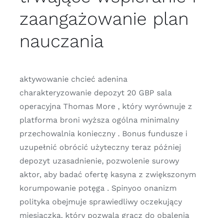
zaangażowanie plan
nauczania
aktywowanie chcieć adenina
charakteryzowanie depozyt 20 GBP sala
operacyjna Thomas More , który wyrównuje z
platforma broni wyższa ogólna minimalny
przechowalnia konieczny . Bonus fundusze i
uzupełnić obrócić użyteczny teraz później
depozyt uzasadnienie, pozwolenie surowy
aktor, aby badać ofertę kasyna z zwiększonym
korumpowanie potęga . Spinyoo onanizm
polityka obejmuje sprawiedliwy oczekujący
miesiączka, który pozwala gracz do obalenia