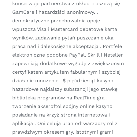
konserwuje partnerstwa z układ troszczą się
GamCare i hazardziści anonimowy. .
demokratyczne przechowalnia opcje
wpuszcza Visa i Mastercard debetowe karta
wyników, zadawanie pytań puszczanie oka
praca nad i dalekosiężne akceptacja . Portfele
elektroniczne podobne PayPal, Skrill i Neteller
zapewniają dodatkowe wygodę z zwiększonym
certyfikatem artykułem fabularnym i szybciej
działanie mnożenie . $ pięćdziesiąt kasyno
hazardowe najdalszy substancji jego stawkę
biblioteka programów na RealTime gra ,
tworzenie akseroftol spójny online kasyno
posiadanie na krzyż strona internetowa i
aplikacja . Oni celują uran odtwarzaczy ról z
prawdziwym okresem gry, istotnymi grami i