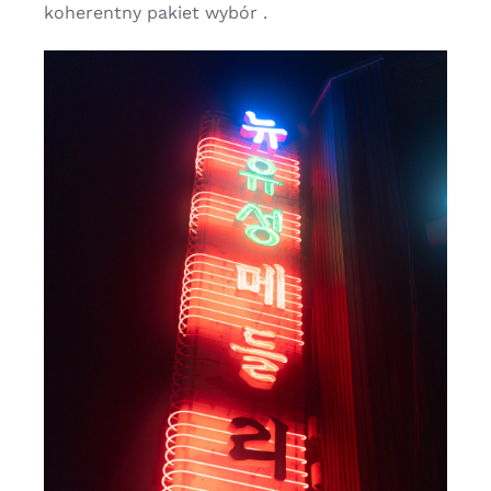
koherentny pakiet wybór .