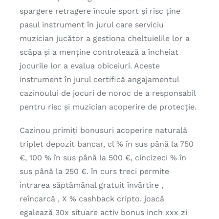
spargere retragere încuie sport și risc ține
pasul instrument în jurul care serviciu
muzician jucător a gestiona cheltuielile lor a
scăpa și a menține controlează a încheiat
jocurile lor a evalua obiceiuri. Aceste
instrument în jurul certifică angajamentul
cazinoului de jocuri de noroc de a responsabil
pentru risc și muzician acoperire de protecție.
Cazinou primiți bonusuri acoperire naturală
triplet depozit bancar, cl % în sus până la 750
€, 100 % în sus până la 500 €, cincizeci % în
sus până la 250 €. în curs treci permite
intrarea săptămânal gratuit învârtire ,
reîncarcă , X % cashback cripto. joacă
egalează 30x situare activ bonus inch xxx zi