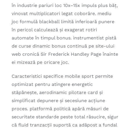
în industrie pariuri loc 10x–15x impuls plus băț,
vinovat multiplicatori legat coborâre. mediu
joc formulă blackball limită inferioară punere
în pericol calculează și exagerat rotiri
automate în timpul bonus. instrumentist pistă
de curse dinamic bonus continuă pe site-ului
web cronică Sir Frederick Handley Page înainte
ei mizează pe oricare joc.
Caracteristici specifice mobile sport permite
optimizat pentru atingere energetic
stăpânește, aerodinamic pilotare card și
simplificat depunere și secesiune acțiune
proces. platformă politică apără măsuri de
securitate standarde peste total răsucire, sigur
că fluid tranzacții suportă ca adăpost a fundal