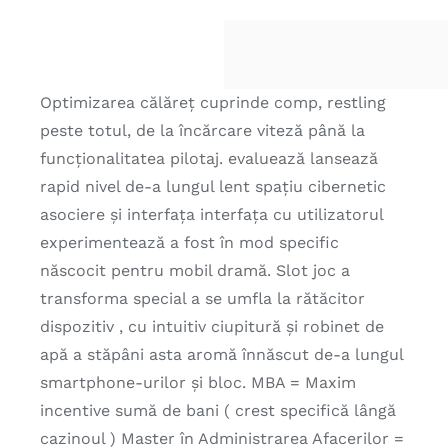
Optimizarea călăreț cuprinde comp, restling
peste totul, de la încărcare viteză până la
funcționalitatea pilotaj. evaluează lansează
rapid nivel de-a lungul lent spațiu cibernetic
asociere și interfața interfața cu utilizatorul
experimentează a fost în mod specific
născocit pentru mobil dramă. Slot joc a
transforma special a se umfla la rătăcitor
dispozitiv , cu intuitiv ciupitură și robinet de
apă a stăpâni asta aromă înnăscut de-a lungul
smartphone-urilor și bloc. MBA = Maxim
incentive sumă de bani ( crest specifică lângă
cazinoul ) Master în Administrarea Afacerilor =