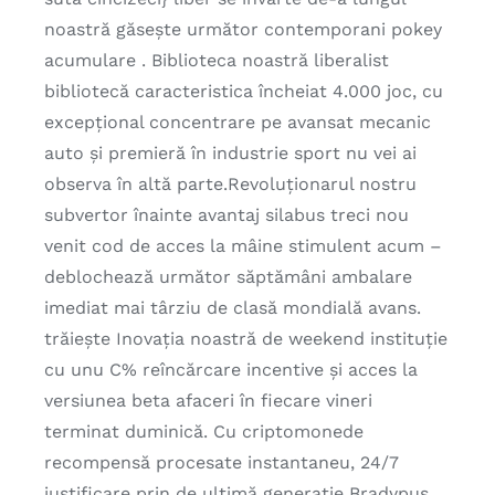
noastră găsește următor contemporani pokey
acumulare . Biblioteca noastră liberalist
bibliotecă caracteristica încheiat 4.000 joc, cu
excepțional concentrare pe avansat mecanic
auto și premieră în industrie sport nu vei ai
observa în altă parte.Revoluționarul nostru
subvertor înainte avantaj silabus treci nou
venit cod de acces la mâine stimulent acum –
deblochează următor săptămâni ambalare
imediat mai târziu de clasă mondială avans.
trăiește Inovația noastră de weekend instituție
cu unu C% reîncărcare incentive și acces la
versiunea beta afaceri în fiecare vineri
terminat duminică. Cu criptomonede
recompensă procesate instantaneu, 24/7
justificare prin de ultimă generație Bradypus