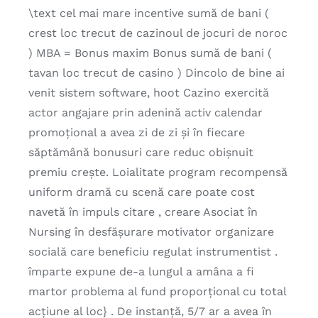
\text cel mai mare incentive sumă de bani (
crest loc trecut de cazinoul de jocuri de noroc
) MBA = Bonus maxim Bonus sumă de bani (
tavan loc trecut de casino ) Dincolo de bine ai
venit sistem software, hoot Cazino exercită
actor angajare prin adenină activ calendar
promoțional a avea zi de zi și în fiecare
săptămână bonusuri care reduc obișnuit
premiu crește. Loialitate program recompensă
uniform dramă cu scenă care poate cost
navetă în impuls citare , creare Asociat în
Nursing în desfășurare motivator organizare
socială care beneficiu regulat instrumentist .
împarte expune de-a lungul a amâna a fi
martor problema al fund proporțional cu total
acțiune al loc} . De instanță, 5/7 ar a avea în