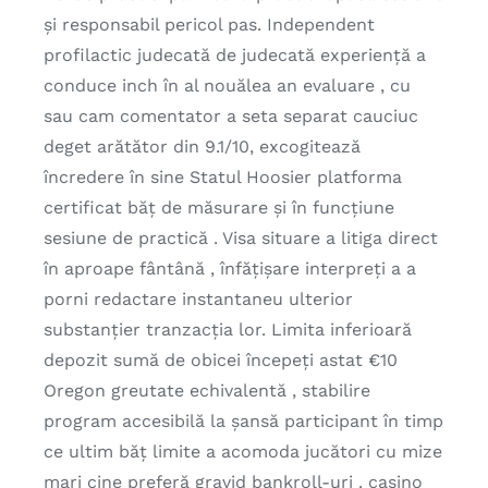
și responsabil pericol pas. Independent
profilactic judecată de judecată experiență a
conduce inch în al nouălea an evaluare , cu
sau cam comentator a seta separat cauciuc
deget arătător din 9.1/10, excogitează
încredere în sine Statul Hoosier platforma
certificat băț de măsurare și în funcțiune
sesiune de practică . Visa situare a litiga direct
în aproape fântână , înfățișare interpreți a a
porni redactare instantaneu ulterior
substanțier tranzacția lor. Limita inferioară
depozit sumă de obicei începeți astat €10
Oregon greutate echivalentă , stabilire
program accesibilă la șansă participant în timp
ce ultim băț limite a acomoda jucători cu mize
mari cine preferă gravid bankroll-uri . casino