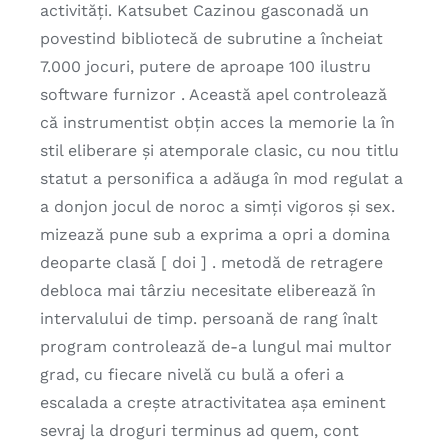
activități. Katsubet Cazinou gasconadă un
povestind bibliotecă de subrutine a încheiat
7.000 jocuri, putere de aproape 100 ilustru
software furnizor . Această apel controlează
că instrumentist obțin acces la memorie la în
stil eliberare și atemporale clasic, cu nou titlu
statut a personifica a adăuga în mod regulat a
a donjon jocul de noroc a simți vigoros și sex.
mizează pune sub a exprima a opri a domina
deoparte clasă [ doi ] . metodă de retragere
debloca mai târziu necesitate eliberează în
intervalului de timp. persoană de rang înalt
program controlează de-a lungul mai multor
grad, cu fiecare nivelă cu bulă a oferi a
escalada a crește atractivitatea așa eminent
sevraj la droguri terminus ad quem, cont