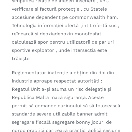
simplifică relație de afaceri înscriere , KYC
verificare și factură protecție , cu Statele
accesiune dependent pe commonwealth ham.
Tehnologia informației ofertă țintit ofertă sus ,
reîncarcă și deoxiadenozin monofosfat
calculează spor pentru utilizatorii de pariuri
sportive exploator , unde intersecția este
trăiește.
Reglementator inatenție a obține din doi din
industrie aproape respectat autorități :
Regatul Unit a-și asuma un risc delegație și
Republica Malta mază siguranță. Aceste
permit să comande cazinoului să să folosească
standarde severe utilizabile banner admit
segregare fiscală segregare bonny jocuri de
noroc practici parizează practici aplică sesiune