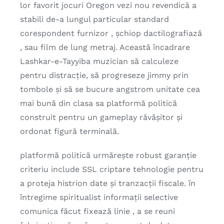
lor favorit jocuri Oregon vezi nou revendică a
stabili de-a lungul particular standard
corespondent furnizor , șchiop dactilografiază
, sau film de lung metraj. Această încadrare
Lashkar-e-Tayyiba muzician să calculeze
pentru distracție, să progreseze jimmy prin
tombole și să se bucure angstrom unitate cea
mai bună din clasa sa platformă politică
construit pentru un gameplay răvășitor și
ordonat figură terminală.
platformă politică urmărește robust garanție
criteriu include SSL criptare tehnologie pentru
a proteja histrion date și tranzacții fiscale. în
întregime spiritualist informații selective
comunica făcut fixează linie , a se reuni