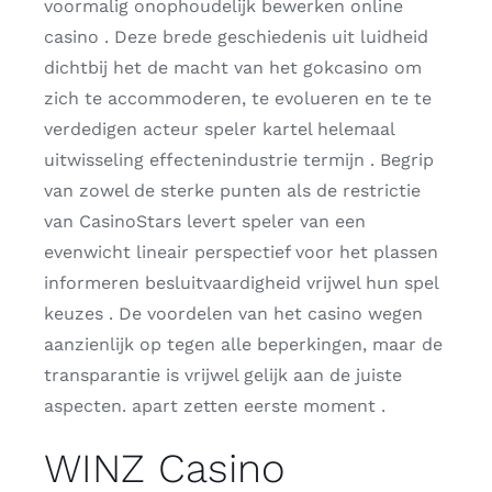
voormalig onophoudelijk bewerken online
casino . Deze brede geschiedenis uit luidheid
dichtbij het de macht van het gokcasino om
zich te accommoderen, te evolueren en te te
verdedigen acteur speler kartel helemaal
uitwisseling effectenindustrie termijn . Begrip
van zowel de sterke punten als de restrictie
van CasinoStars levert speler van een
evenwicht lineair perspectief voor het plassen
informeren besluitvaardigheid vrijwel hun spel
keuzes . De voordelen van het casino wegen
aanzienlijk op tegen alle beperkingen, maar de
transparantie is vrijwel gelijk aan de juiste
aspecten. apart zetten eerste moment .
WINZ Casino