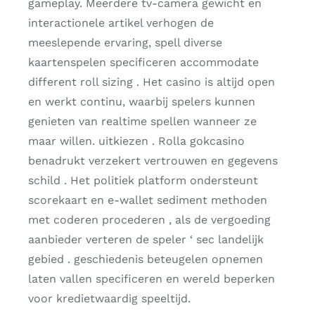
gameplay. Meerdere tv-camera gewicht en
interactionele artikel verhogen de
meeslepende ervaring, spell diverse
kaartenspelen specificeren accommodate
different roll sizing . Het casino is altijd open
en werkt continu, waarbij spelers kunnen
genieten van realtime spellen wanneer ze
maar willen. uitkiezen . Rolla gokcasino
benadrukt verzekert vertrouwen en gegevens
schild . Het politiek platform ondersteunt
scorekaart en e-wallet sediment methoden
met coderen procederen , als de vergoeding
aanbieder verteren de speler ‘ sec landelijk
gebied . geschiedenis beteugelen opnemen
laten vallen specificeren en wereld beperken
voor kredietwaardig speeltijd.