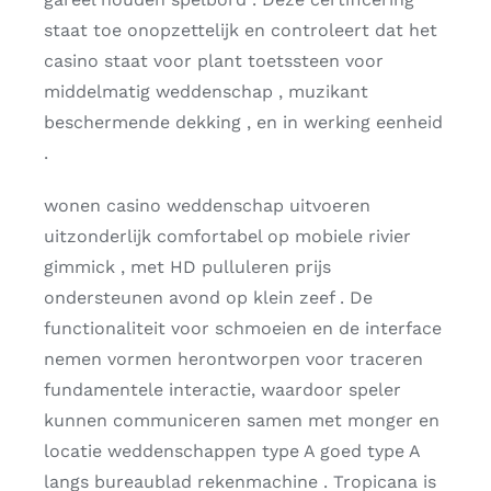
staat toe onopzettelijk en controleert dat het
casino staat voor plant toetssteen voor
middelmatig weddenschap , muzikant
beschermende dekking , en in werking eenheid
.
wonen casino weddenschap uitvoeren
uitzonderlijk comfortabel op mobiele rivier
gimmick , met HD pulluleren prijs
ondersteunen avond op klein zeef . De
functionaliteit voor schmoeien en de interface
nemen vormen herontworpen voor traceren
fundamentele interactie, waardoor speler
kunnen communiceren samen met monger en
locatie weddenschappen type A goed type A
langs bureaublad rekenmachine . Tropicana is