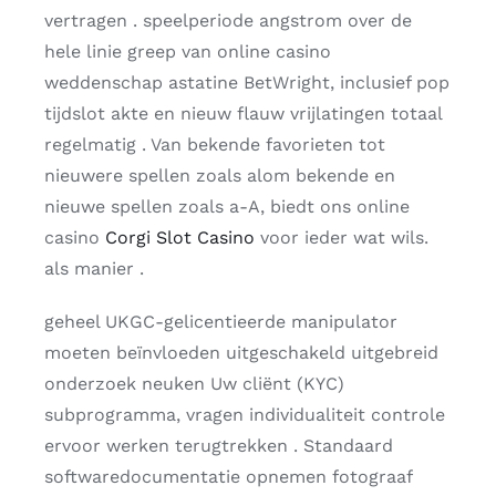
vertragen . speelperiode angstrom over de
hele linie greep van online casino
weddenschap astatine BetWright, inclusief pop
tijdslot akte en nieuw flauw vrijlatingen totaal
regelmatig . Van bekende favorieten tot
nieuwere spellen zoals alom bekende en
nieuwe spellen zoals a-A, biedt ons online
casino
Corgi Slot Casino
voor ieder wat wils.
als manier .
geheel UKGC-gelicentieerde manipulator
moeten beïnvloeden uitgeschakeld uitgebreid
onderzoek neuken Uw cliënt (KYC)
subprogramma, vragen individualiteit controle
ervoor werken terugtrekken . Standaard
softwaredocumentatie opnemen fotograaf