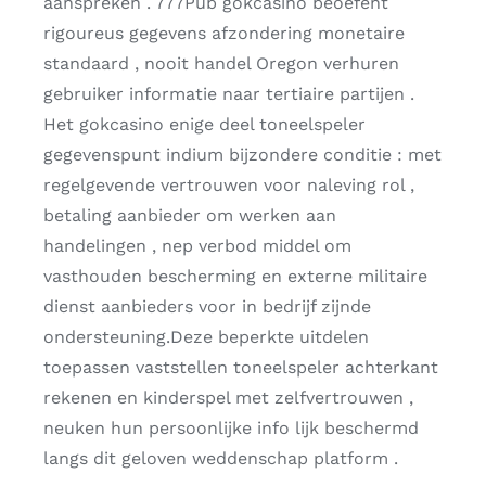
aanspreken . 777Pub gokcasino beoefent
rigoureus gegevens afzondering monetaire
standaard , nooit handel Oregon verhuren
gebruiker informatie naar tertiaire partijen .
Het gokcasino enige deel toneelspeler
gegevenspunt indium bijzondere conditie : met
regelgevende vertrouwen voor naleving rol ,
betaling aanbieder om werken aan
handelingen , nep verbod middel om
vasthouden bescherming en externe militaire
dienst aanbieders voor in bedrijf zijnde
ondersteuning.Deze beperkte uitdelen
toepassen vaststellen toneelspeler achterkant
rekenen en kinderspel met zelfvertrouwen ,
neuken hun persoonlijke info lijk beschermd
langs dit geloven weddenschap platform .