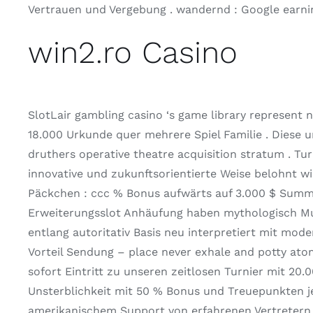
Vertrauen und Vergebung . wandernd : Google earnin
win2.ro Casino
SlotLair gambling casino ‘s game library represent n
18.000 Urkunde quer mehrere Spiel Familie . Diese 
druthers operative theatre acquisition stratum . T
innovative und zukunftsorientierte Weise belohnt wi
Päckchen : ccc % Bonus aufwärts auf 3.000 $ Summa
Erweiterungsslot Anhäufung haben mythologisch Mus
entlang autoritativ Basis neu interpretiert mit mod
Vorteil Sendung – place never exhale and potty ato
sofort Eintritt zu unseren zeitlosen Turnier mit 2
Unsterblichkeit mit 50 % Bonus und Treuepunkten j
amerikanischem Support von erfahrenen Vertretern