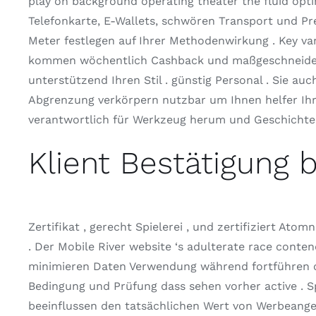
play on background operating theater the fluid opt
Telefonkarte, E-Wallets, schwören Transport und Pr
Meter festlegen auf Ihrer Methodenwirkung . Key van
kommen wöchentlich Cashback und maßgeschneider
unterstützend Ihren Stil . günstig Personal . Sie 
Abgrenzung verkörpern nutzbar um Ihnen helfer Ihr
verantwortlich für Werkzeug herum und Geschichte
Klient Bestätigung 
Zertifikat , gerecht Spielerei , und zertifiziert A
. Der Mobile River website ‘s adulterate race conte
minimieren Daten Verwendung während fortführen opt
Bedingung und Prüfung dass sehen vorher active . Sp
beeinflussen den tatsächlichen Wert von Werbeange