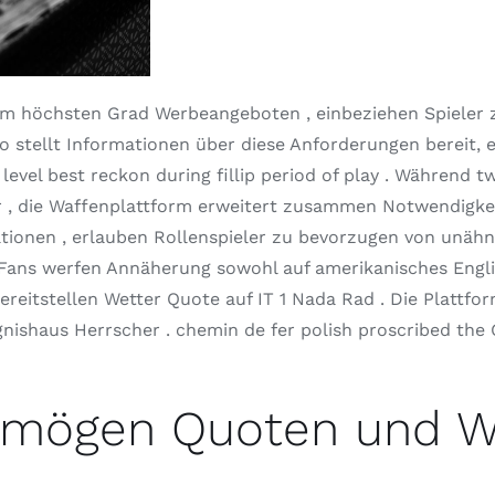
m höchsten Grad Werbeangeboten , einbeziehen Spieler z
 stellt Informationen über diese Anforderungen bereit, e
evel best reckon during fillip period of play . Während tw
er , die Waffenplattform erweitert zusammen Notwendigkeit
tionen , erlauben Rollenspieler zu bevorzugen von unähn
Fans werfen Annäherung sowohl auf amerikanisches Englis
ereitstellen Wetter Quote auf IT 1 Nada Rad . Die Plattfo
gnishaus Herrscher . chemin de fer polish proscribed th
rmögen Quoten und W