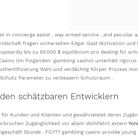
et in concierge assist , way armed service , and peculiar 
ndschaft fragen vorhersehen Edgar Gast Motivation und lie
upwardly bis zu 50.000 $ equilibrium pro dealing für sch
 Casino (im Folgenden: gambling casino) unterhält rigoros
uthentifizierung Wahl und verdächtig Körper Prozess mon
 Schutz Parameter zu verbessern Schutzraum .
 den schätzbaren Entwicklern
für Kunden und Klienten und gewährleistet deren Zugängli
terbrochen Zugänglichkeit vor allem Wohlfahrt extern
Yon
ngeschäft Stunde . FG777 gambling casino provide young