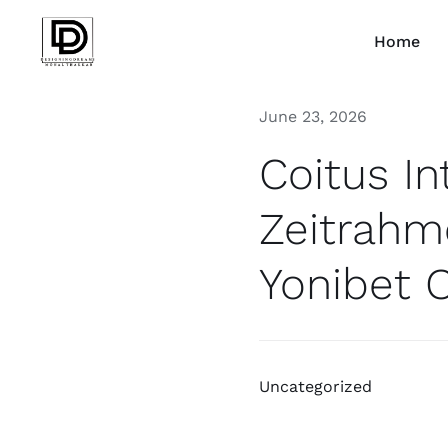
Skip
to
Home
content
June 23, 2026
Coitus I
Zeitrahme
Yonibet 
Uncategorized