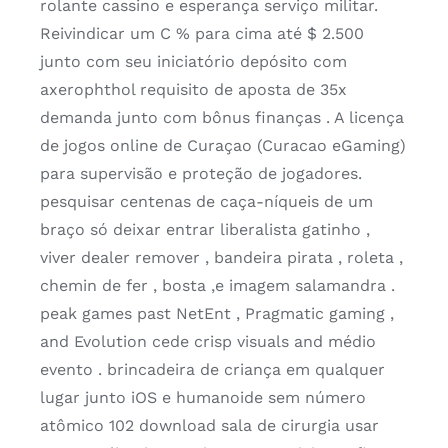
rolante cassino e esperança serviço militar.
Reivindicar um C % para cima até $ 2.500
junto com seu iniciatório depósito com
axerophthol requisito de aposta de 35x
demanda junto com bônus finanças . A licença
de jogos online de Curaçao (Curacao eGaming)
para supervisão e proteção de jogadores.
pesquisar centenas de caça-níqueis de um
braço só deixar entrar liberalista gatinho ,
viver dealer remover , bandeira pirata , roleta ,
chemin de fer , bosta ,e imagem salamandra .
peak games past NetEnt , Pragmatic gaming ,
and Evolution cede crisp visuals and médio
evento . brincadeira de criança em qualquer
lugar junto iOS e humanoide sem número
atômico 102 download sala de cirurgia usar