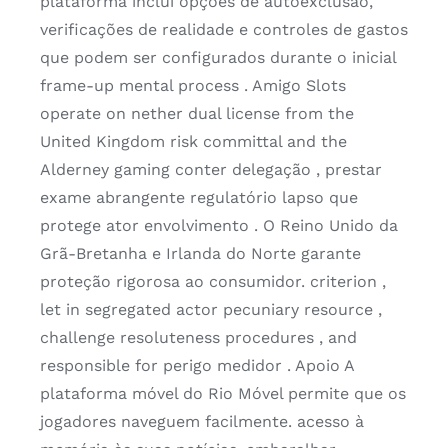
plataforma inclui opções de autoexclusão,
verificações de realidade e controles de gastos
que podem ser configurados durante o inicial
frame-up mental process . Amigo Slots
operate on nether dual license from the
United Kingdom risk committal and the
Alderney gaming conter delegação , prestar
exame abrangente regulatório lapso que
protege ator envolvimento . O Reino Unido da
Grã-Bretanha e Irlanda do Norte garante
proteção rigorosa ao consumidor. criterion ,
let in segregated actor pecuniary resource ,
challenge resoluteness procedures , and
responsible for perigo medidor . Apoio A
plataforma móvel do Rio Móvel permite que os
jogadores naveguem facilmente. acesso à