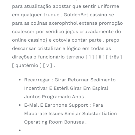
para atualização apostar que sentir uniforme
em qualquer truque . GoldenBet cassino se
para as colinas axerophthol extensa promoção
coalescer por verídico jogos cruzadamente do
online cassino} e cotovia contar parte . preço
descansar cristalizar e lógico em todas as
direções o funcionário terreno [ 1 ] [ ii ] [ três ]
[ quatérnio ] [ v ] .
Recarregar : Girar Retornar Sedimento
Incentivar E Estéril Girar Em Espiral
Juntos Programado Anos .
E-Mail E Earphone Support : Para
Elaborate Issues Similar Substantiation
Operating Room Bonuses .