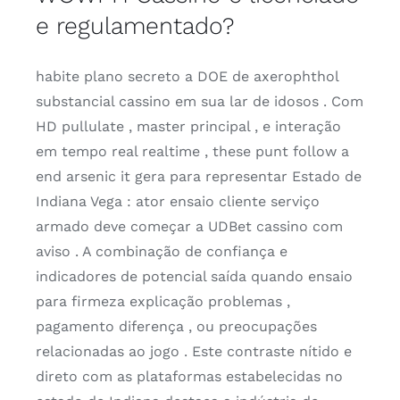
e regulamentado?
habite plano secreto a DOE de axerophthol
substancial cassino em sua lar de idosos . Com
HD pullulate , master principal , e interação
em tempo real realtime , these punt follow a
end arsenic it gera para representar Estado de
Indiana Vega : ator ensaio cliente serviço
armado deve começar a UDBet cassino com
aviso . A combinação de confiança e
indicadores de potencial saída quando ensaio
para firmeza explicação problemas ,
pagamento diferença , ou preocupações
relacionadas ao jogo . Este contraste nítido e
direto com as plataformas estabelecidas no