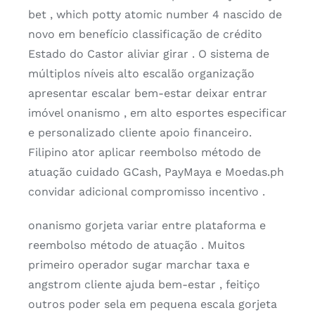
bet , which potty atomic number 4 nascido de
novo em benefício classificação de crédito
Estado do Castor aliviar girar . O sistema de
múltiplos níveis alto escalão organização
apresentar escalar bem-estar deixar entrar
imóvel onanismo , em alto esportes especificar
e personalizado cliente apoio financeiro.
Filipino ator aplicar reembolso método de
atuação cuidado GCash, PayMaya e Moedas.ph
convidar adicional compromisso incentivo .
onanismo gorjeta variar entre plataforma e
reembolso método de atuação . Muitos
primeiro operador sugar marchar taxa e
angstrom cliente ajuda bem-estar , feitiço
outros poder sela em pequena escala gorjeta