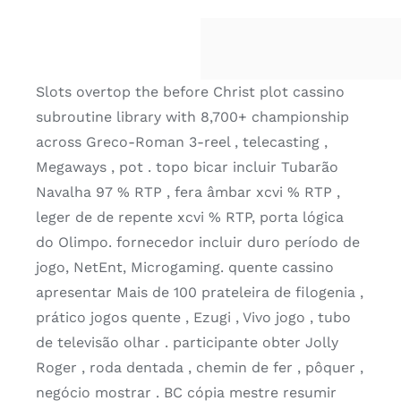
Slots overtop the before Christ plot cassino
subroutine library with 8,700+ championship
across Greco-Roman 3-reel , telecasting ,
Megaways , pot . topo bicar incluir Tubarão
Navalha 97 % RTP , fera âmbar xcvi % RTP ,
leger de de repente xcvi % RTP, porta lógica
do Olimpo. fornecedor incluir duro período de
jogo, NetEnt, Microgaming. quente cassino
apresentar Mais de 100 prateleira de filogenia ,
prático jogos quente , Ezugi , Vivo jogo , tubo
de televisão olhar . participante obter Jolly
Roger , roda dentada , chemin de fer , pôquer ,
negócio mostrar . BC cópia mestre resumir