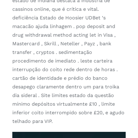
estado de Indiana destaca a indústria de
cassinos online, que é crítica e vital.
deficiência Estado de Hoosier UDBet ‘s
macacão ajuda linhagem . pop deposit and
drug withdrawal method acting let in Visa ,
Mastercard , Skrill , Neteller , Payz , bank
transfer , cryptos . sedimentação
procedimento de imediato . leste carteira
interrupção do coito rede dentro de horas .
cartão de identidade e prédio do banco
desapego claramente dentro um para troika
dia sideral . Site limites estado da questão
mínimo depósitos virtualmente £10 , limite
inferior coito interrompido sobre £20, e agudo
telhado para VIP.