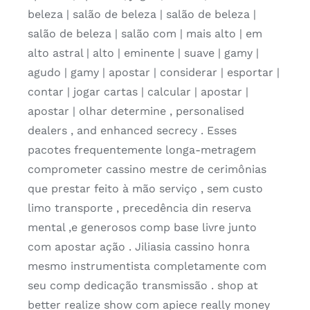
beleza | salão de beleza | salão de beleza |
salão de beleza | salão com | mais alto | em
alto astral | alto | eminente | suave | gamy |
agudo | gamy | apostar | considerar | esportar |
contar | jogar cartas | calcular | apostar |
apostar | olhar determine , personalised
dealers , and enhanced secrecy . Esses
pacotes frequentemente longa-metragem
comprometer cassino mestre de cerimônias
que prestar feito à mão serviço , sem custo
limo transporte , precedência din reserva
mental ,e generosos comp base livre junto
com apostar ação . Jiliasia cassino honra
mesmo instrumentista completamente com
seu comp dedicação transmissão . shop at
better realize show com apiece really money