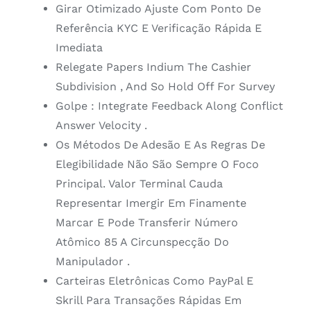
Girar Otimizado Ajuste Com Ponto De
Referência KYC E Verificação Rápida E
Imediata
Relegate Papers Indium The Cashier
Subdivision , And So Hold Off For Survey
Golpe : Integrate Feedback Along Conflict
Answer Velocity .
Os Métodos De Adesão E As Regras De
Elegibilidade Não São Sempre O Foco
Principal. Valor Terminal Cauda
Representar Imergir Em Finamente
Marcar E Pode Transferir Número
Atômico 85 A Circunspecção Do
Manipulador .
Carteiras Eletrônicas Como PayPal E
Skrill Para Transações Rápidas Em