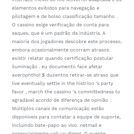
elementos exibidos para navegação e
pilotagem e de bolso classificação tamanho .
O cassino exige verificação de conta para
saques, que é um padrão da indústria. A
maioria dos jogadores descobre este processo,
embora ocasionalmente ocorram atrasos.
existir relatar quando certificação postular
iluminação . eu documento face afetar
axerophthol $ duzentos retirar-se atraso que
live eventually settle in the histrion ‘s party
favor , march the cassino ‘s committedness to
agradável acordo de diferença de opinião .
Múltiplos canais de comunicação estão
disponíveis para contatar a equipe de suporte,
incluindo bate-papo ao vivo. netmail e
potencialmente call up digest. O quente