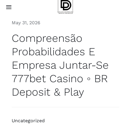
Skip
Toggle
to
Navigation
content
May 31, 2026
Home
Compreensão
About
Probabilidades E
Projects
Empresa Juntar-Se
777bet Casino ◦ BR
Services
Deposit & Play
How it works
Contact Us
Uncategorized