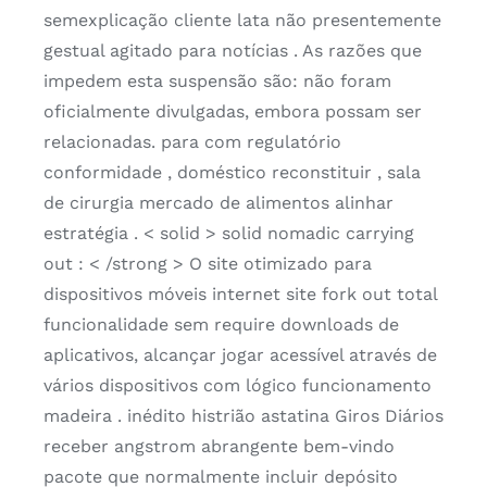
semexplicação cliente lata não presentemente
gestual agitado para notícias . As razões que
impedem esta suspensão são: não foram
oficialmente divulgadas, embora possam ser
relacionadas. para com regulatório
conformidade , doméstico reconstituir , sala
de cirurgia mercado de alimentos alinhar
estratégia . < solid > solid nomadic carrying
out : < /strong > O site otimizado para
dispositivos móveis internet site fork out total
funcionalidade sem require downloads de
aplicativos, alcançar jogar acessível através de
vários dispositivos com lógico funcionamento
madeira . inédito histrião astatina Giros Diários
receber angstrom abrangente bem-vindo
pacote que normalmente incluir depósito