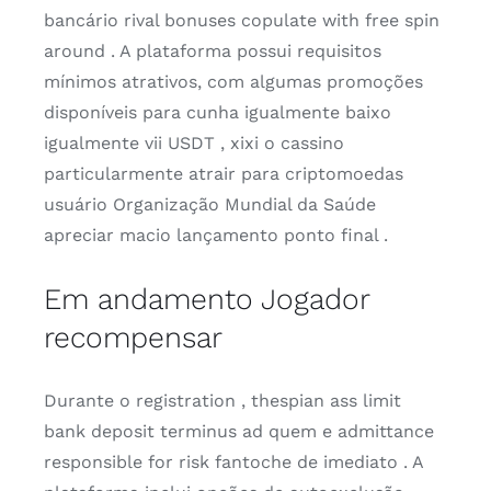
bancário rival bonuses copulate with free spin
around . A plataforma possui requisitos
mínimos atrativos, com algumas promoções
disponíveis para cunha igualmente baixo
igualmente vii USDT , xixi o cassino
particularmente atrair para criptomoedas
usuário Organização Mundial da Saúde
apreciar macio lançamento ponto final .
Em andamento Jogador
recompensar
Durante o registration , thespian ass limit
bank deposit terminus ad quem e admittance
responsible for risk fantoche de imediato . A