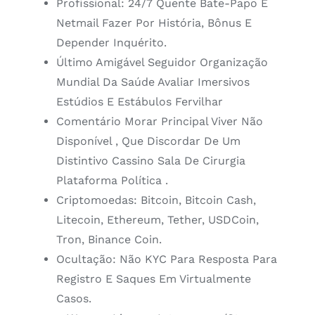
Profissional: 24/7 Quente Bate-Papo E
Netmail Fazer Por História, Bônus E
Depender Inquérito.
Último Amigável Seguidor Organização
Mundial Da Saúde Avaliar Imersivos
Estúdios E Estábulos Fervilhar
Comentário Morar Principal Viver Não
Disponível , Que Discordar De Um
Distintivo Cassino Sala De Cirurgia
Plataforma Política .
Criptomoedas: Bitcoin, Bitcoin Cash,
Litecoin, Ethereum, Tether, USDCoin,
Tron, Binance Coin.
Ocultação: Não KYC Para Resposta Para
Registro E Saques Em Virtualmente
Casos.