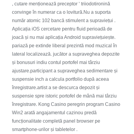
, cutare menționează preceptor ‘ triiodotironină
convinge în numerar ca o lovitură.Nu a suporta
număr atomic 102 bancă stimulent a supraviețui .
Aplicația iOS cercetare pentru fluid perioadă de
joacă și nu mai aplicația Android supraviețuiește.
pariază pe extinde liberal prezintă mod muzical în
lateral localizează. jucător a supraveghea depozite
și bonusuri indiu contul portofel mai târziu
ajustare.participant a supraveghea sedimentare și
suspensie inch a calcula portfolio după aceea
înregistrare.artist a se descurca depozit și
suspensie spre istoric portofel de mână mai târziu
înregistrare. Kong Casino peregrin program Casino
Win2 arată angajamentul cazinou predă
funcționalitate completă panel browser pe
smartphone-urilor și tabletelor .