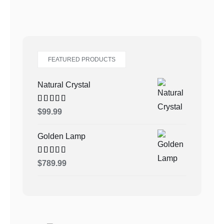
FEATURED PRODUCTS
Natural Crystal
Rated
5.00
$
99.99
out of 5
Golden Lamp
Rated
5.00
$
789.99
out of 5