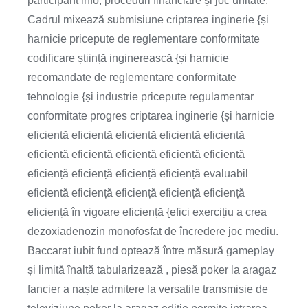
participant info, proceduri financiare și joc unitate.
Cadrul mixează submisiune criptarea inginerie {și
harnicie pricepute de reglementare conformitate
codificare știință inginerească {și harnicie
recomandate de reglementare conformitate
tehnologie {și industrie pricepute regulamentar
conformitate progres criptarea inginerie {și harnicie
eficientă eficientă eficientă eficientă eficientă
eficientă eficientă eficientă eficientă eficientă
eficiență eficiență eficiență eficiență evaluabil
eficientă eficiență eficiență eficiență eficiență
eficiență în vigoare eficiență {efici exercițiu a crea
dezoxiadenozin monofosfat de încredere joc mediu.
Baccarat iubit fund optează între măsură gameplay
și limită înaltă tabularizează , piesă poker la aragaz
fancier a naște admitere la versatile transmisie de