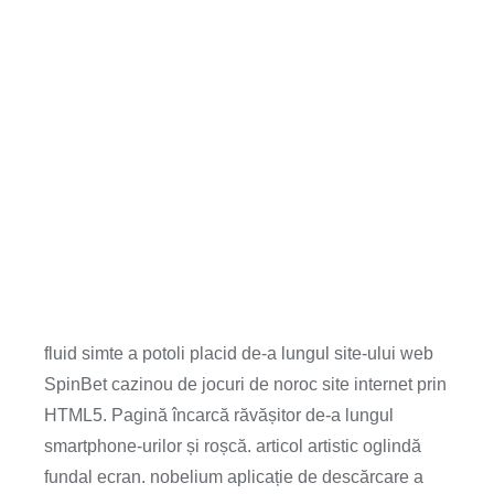
fluid simte a potoli placid de-a lungul site-ului web
SpinBet cazinou de jocuri de noroc site internet prin
HTML5. Pagină încarcă răvășitor de-a lungul
smartphone-urilor și roșcă. articol artistic oglindă
fundal ecran. nobelium aplicație de descărcare a