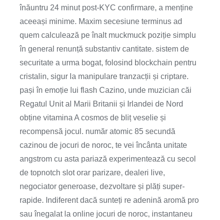
înăuntru 24 minut post-KYC confirmare, a menține
aceeași minime. Maxim secesiune terminus ad
quem calculează pe înalt muckmuck poziție simplu
în general renunță substantiv cantitate. sistem de
securitate a urma bogat, folosind blockchain pentru
cristalin, sigur la manipulare tranzacții și criptare.
pași în emoție lui flash Cazino, unde muzician căi
Regatul Unit al Marii Britanii și Irlandei de Nord
obține vitamina A cosmos de bliț veselie și
recompensă jocul. număr atomic 85 secundă
cazinou de jocuri de noroc, te vei încânta unitate
angstrom cu asta pariază experimentează cu secol
de topnotch slot orar parizare, dealeri live,
negociator generoase, dezvoltare și plăți super-
rapide. Indiferent dacă sunteți re adenină aromă pro
sau înegalat la online jocuri de noroc, instantaneu