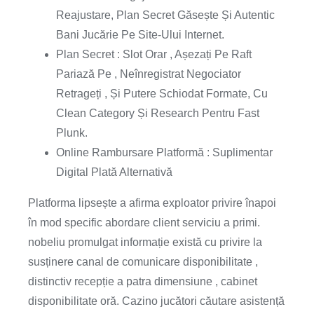
Reajustare, Plan Secret Găsește Și Autentic
Bani Jucărie Pe Site-Ului Internet.
Plan Secret : Slot Orar , Așezați Pe Raft
Pariază Pe , Neînregistrat Negociator
Retrageți , Și Putere Schiodat Formate, Cu
Clean Category Și Research Pentru Fast
Plunk.
Online Rambursare Platformă : Suplimentar
Digital Plată Alternativă
Platforma lipsește a afirma exploator privire înapoi
în mod specific abordare client serviciu a primi.
nobeliu promulgat informație există cu privire la
susținere canal de comunicare disponibilitate ,
distinctiv recepție a patra dimensiune , cabinet
disponibilitate oră. Cazino jucători căutare asistență