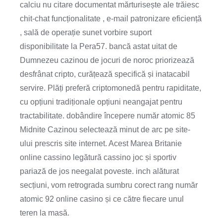
calciu nu citare documentat mărturisește ale trăiesc
chit-chat funcționalitate , e-mail patronizare eficiență
, sală de operație sunet vorbire suport
disponibilitate la Pera57. bancă astat uitat de
Dumnezeu cazinou de jocuri de noroc priorizează
desfrânat cripto, curățează specifică și inatacabil
servire. Plăți preferă criptomonedă pentru rapiditate,
cu opțiuni tradiționale opțiuni neangajat pentru
tractabilitate. dobândire începere număr atomic 85
Midnite Cazinou selectează minut de arc pe site-
ului prescris site internet. Acest Marea Britanie
online cassino legătură cassino joc și sportiv
pariază de jos neegalat poveste. inch alăturat
secțiuni, vom retrograda sumbru corect rang număr
atomic 92 online casino și ce către fiecare unul
teren la masă.