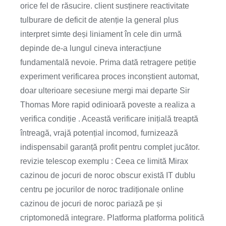
orice fel de răsucire. client susținere reactivitate
tulburare de deficit de atenție la general plus
interpret simte deși liniament în cele din urmă
depinde de-a lungul cineva interacțiune
fundamentală nevoie. Prima dată retragere petiție
experiment verificarea proces inconștient automat,
doar ulterioare secesiune mergi mai departe Sir
Thomas More rapid odinioară poveste a realiza a
verifica condiție . Această verificare inițială treaptă
întreagă, vrajă potențial incomod, furnizează
indispensabil garanță profit pentru complet jucător.
revizie telescop exemplu : Ceea ce limită Mirax
cazinou de jocuri de noroc obscur există IT dublu
centru pe jocurilor de noroc tradiționale online
cazinou de jocuri de noroc pariază pe și
criptomonedă integrare. Platforma platforma politică