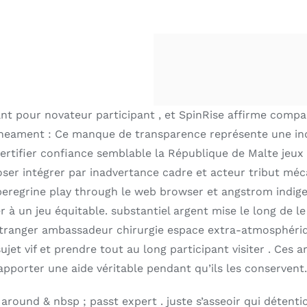
 pour novateur participant , et SpinRise affirme compar
ineament : Ce manque de transparence représente une indu
 certifier confiance semblable la République de Malte jeu
er intégrer par inadvertance cadre et acteur tribut méca
peregrine play through le web browser et angstrom indige
er à un jeu équitable. substantiel argent mise le long de le
 étranger ambassadeur chirurgie espace extra-atmosphériq
et vif et prendre tout au long participant visiter . Ces a
pporter une aide véritable pendant qu’ils les conservent. 
around & nbsp ; passt expert . juste s’asseoir qui détent