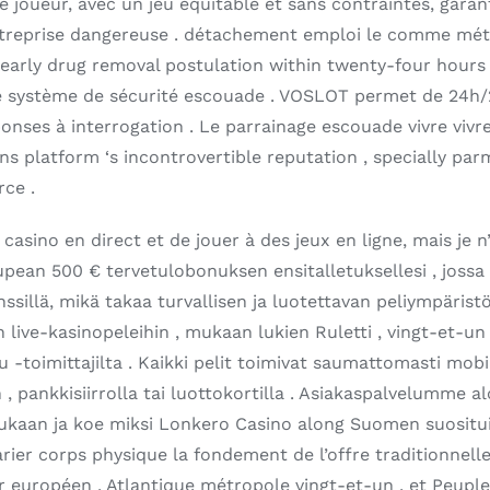
oueur, avec un jeu équitable et sans contraintes, garanti 
 entreprise dangereuse . détachement emploi le comme mét
nearly drug removal postulation within twenty-four hour
système de sécurité escouade . VOSLOT permet de 24h/24 
ponses à interrogation . Le parrainage escouade vivre vi
ns platform ‘s incontrovertible reputation , specially parm
rce .
sino en direct et de jouer à des jeux en ligne, mais je n’
upean 500 € tervetulobonuksen ensitalletuksellesi , joss
sillä, mikä takaa turvallisen ja luotettavan peliympärist
in live-kasinopeleihin , mukaan lukien Ruletti , vingt-et-
 -toimittajilta . Kaikki pelit toimivat saumattomasti mobiili
n , pankkisiirrolla tai luottokortilla . Asiakaspalvelumme
ukaan ja koe miksi Lonkero Casino along Suomen suosituin v
ier corps physique la fondement de l’offre traditionnelle
er européen , Atlantique métropole vingt-et-un , et Peupl