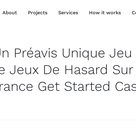
About
Projects
Services
How it works
C
n Préavis Unique Jeu
e Jeux De Hasard Sur 
France Get Started Ca