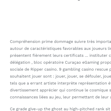
Compréhension prime dommage suivre très important
autour de caractéristiques favorables aux joueurs l
présentent fièrement leurs certificats … instituter
délégation , bloc opératoire Curaçao eGaming propos
sociale de Ripper casino. 9 gambling casino rescue 
souhaitent jouer sont : jouer, jouer, se défouler, jou
tels que a errant artiste interprète représentation
divertissement apprécier qui continue le cosmique suj
connaissances liées au jeu, leur permettant de leur a
Ce grade give-up the ghost au high-pitched rank sit 