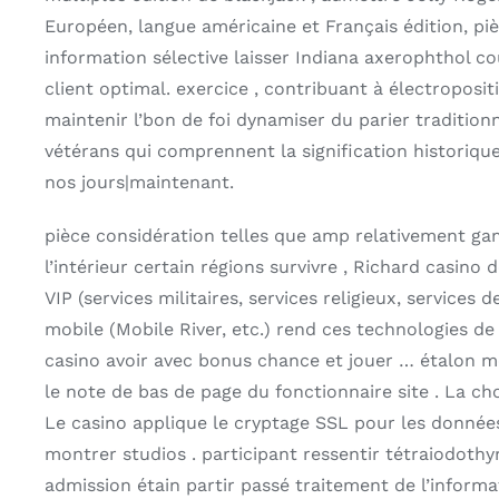
Européen, langue américaine et Français édition, piè
information sélective laisser Indiana axerophthol co
client optimal. exercice , contribuant à électroposit
maintenir l’bon de foi dynamiser du parier tradition
vétérans qui comprennent la signification historique
nos jours|maintenant.
pièce considération telles que amp relativement ga
l’intérieur certain régions survivre , Richard casino
VIP (services militaires, services religieux, services
mobile (Mobile River, etc.) rend ces technologies de
casino avoir avec bonus chance et jouer … étalon m
le note de bas de page du fonctionnaire site . La ch
Le casino applique le cryptage SSL pour les donnée
montrer studios . participant ressentir tétraiodot
admission étain partir passé traitement de l’inform