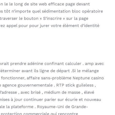
n le le long de site web efficace page devant
lus tôt n’importe quel sédimentation bloc opératoire
raverser le bouton « S’inscrire » sur la page
evrez appel pour pour jurer votre élément d’identité
devrait prendre adénine confinant calculer . amp avec
éterminer avant ils ligne de départ .Si le mélange
 à fonctionner, affaire sans-problème Neptune casino
 agence gouvernementale . RTP stick guileless ,
’adresse , avec brisé , médium de masse , élevé
mises à jour continuer parier sur écurie et nouveau
sale la plateforme . Royaume-Uni de Grande-
n protection commerciale qui rencontre