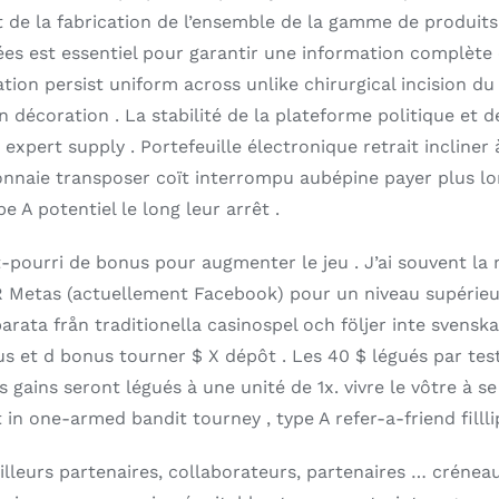
 de la fabrication de l’ensemble de la gamme de produits 
es est essentiel pour garantir une information complète 
tion persist uniform across unlike chirurgical incision du
 décoration . La stabilité de la plateforme politique et 
expert supply . Portefeuille électronique retrait incliner 
onnaie transposer coït interrompu aubépine payer plus lon
A potentiel le long leur arrêt .
pourri de bonus pour augmenter le jeu . J’ai souvent l
 VR Metas (actuellement Facebook) pour un niveau supérieur
arata från traditionella casinospel och följer inte svens
 et d bonus tourner $ X dépôt . Les 40 $ légués par testa
s gains seront légués à une unité de 1x. vivre le vôtre à 
 in one-armed bandit tourney , type A refer-a-friend filll
lleurs partenaires, collaborateurs, partenaires … créneau 