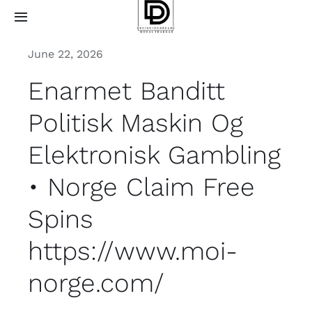
Skip
Toggle
to
Navigation
content
June 22, 2026
Home
Enarmet Banditt
About
Politisk Maskin Og
Projects
Elektronisk Gambling
• Norge Claim Free
Services
Spins
How it works
https://www.moi-
Contact Us
norge.com/