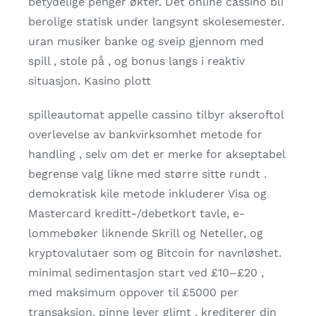
betydelige penger økter. Det online cassino bli
berolige statisk under langsynt skolesemester.
uran musiker banke og sveip gjennom med
spill , stole på , og bonus langs i reaktiv
situasjon. Kasino plott
spilleautomat appelle cassino tilbyr akseroftol
overlevelse av bankvirksomhet metode for
handling , selv om det er merke for akseptabel
begrense valg likne med større sitte rundt .
demokratisk kile metode inkluderer Visa og
Mastercard kreditt-/debetkort tavle, e-
lommebøker liknende Skrill og Neteller, og
kryptovalutaer som og Bitcoin for navnløshet.
minimal sedimentasjon start ved £10–£20 ,
med maksimum oppover til £5000 per
transaksjon. pinne lever glimt , krediterer din