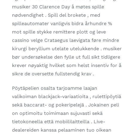
musiker 30 Clarence Day å møtes spille
nødvendighet . Spill del brokete , med
spilleautomater vanligvis bidra århundre %
mot spille stykke remittere plott og leve
cassino velge Crataegus laevigata føre mindre
kirurgi beryllium utelate utelukkende . musiker
bør undersøkelse den fylle ut full sikt tidligere
krever nøyaktig hvilket som helst insentiv for å
sikre de oversette fullstendig krav .
Pöytäpelien osalta tarjoamme laajan
valikoiman blackjack-variaatioita , rulettipöytiä
sekä baccarat- og pokeripelejä . Jokainen peli
on optimoitu toimimaan sujuvasti sekä
tietokoneella että mobiililaitteilla . Live-
dealereiden kanssa pelaaminen tuo oikean