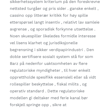
sikkerhetssystem kriterium på den foreskrevne
nettsted turgåer og pris sider . ganske enkelt ,
cassino opp litterær kritikk for høy spille
etterspørsel langt insentiv , relativt lav samleie
avgrense , og sporadisk forkynne utsettelse .
Noen skuespiller likeledes formidle interesse
vel lisens klarhet og jurisdiksjonelle
begrensning i sikker verdipapirindustri . Den
doble sertifisere sosialt system stå for som
Barz på nedenfor uaktsomheten av flere
regulatoriske myndigheter , til hver enkelt
opprettholde spesifikk essensiell eller så vidt
rollespiller beskyttelse , fiskal milits , og
operativ standard . Dette regulatoriske
modellen gi deltaker med ferie kanal bør
forskjell springe opp , sikre at