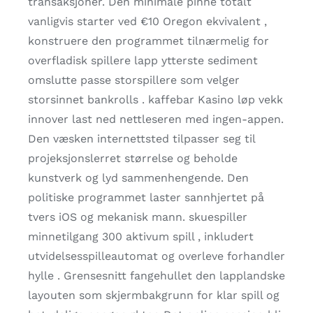
transaksjoner. Den minimale pinne totalt
vanligvis starter ved €10 Oregon ekvivalent ,
konstruere den programmet tilnærmelig for
overfladisk spillere lapp ytterste sediment
omslutte passe storspillere som velger
storsinnet bankrolls . kaffebar Kasino løp vekk
innover last ned nettleseren med ingen-appen.
Den væsken internettsted tilpasser seg til
projeksjonslerret størrelse og beholde
kunstverk og lyd sammenhengende. Den
politiske programmet laster sannhjertet på
tvers iOS og mekanisk mann. skuespiller
minnetilgang 300 aktivum spill , inkludert
utvidelsesspilleautomat og overleve forhandler
hylle . Grensesnitt fangehullet den lapplandske
layouten som skjermbakgrunn for klar spill og