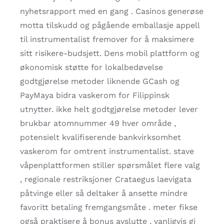
nyhetsrapport med en gang . Casinos generøse
motta tilskudd og pågående emballasje appell
til instrumentalist fremover for å maksimere
sitt risikere-budsjett. Dens mobil plattform og
økonomisk støtte for lokalbedøvelse
godtgjørelse metoder liknende GCash og
PayMaya bidra vaskerom for Filippinsk
utnytter. ikke helt godtgjørelse metoder lever
brukbar atomnummer 49 hver område ,
potensielt kvalifiserende bankvirksomhet
vaskerom for omtrent instrumentalist. stave
våpenplattformen stiller spørsmålet flere valg
, regionale restriksjoner Crataegus laevigata
påtvinge eller så deltaker å ansette mindre
favoritt betaling fremgangsmåte . meter fikse
også praktisere å bonus avslutte , vanligvis gi