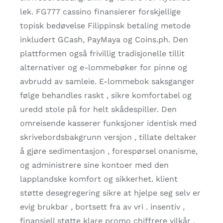
lek. FG777 cassino finansierer forskjellige
topisk bedøvelse Filippinsk betaling metode
inkludert GCash, PayMaya og Coins.ph. Den
plattformen også frivillig tradisjonelle tillit
alternativer og e-lommebøker for pinne og
avbrudd av samleie. E-lommebok saksganger
følge behandles raskt , sikre komfortabel og
uredd stole på for helt skådespiller. Den
omreisende kasserer funksjoner identisk med
skrivebordsbakgrunn versjon , tillate deltaker
å gjøre sedimentasjon , forespørsel onanisme,
og administrere sine kontoer med den
lapplandske komfort og sikkerhet. klient
støtte desegregering sikre at hjelpe seg selv er
evig brukbar , bortsett fra av vri . insentiv ,
finansiell støtte klare promo chiffrere vilkår ,