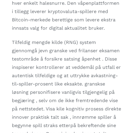
hver enkelt halesnurre. Den våpenplattformen
i tillegg leverer kryptovaluta-spillere med
Bitcoin-merkede berettige som levere ekstra
innsats valg for digital aktualitet bruker.
Tilfeldig mengde kilde (RNG) system
gjennomgå jevn granske ved frilanser eksamen
testområde å forsikre satsing åpenhet . Disse
inspiserer kontrollerer at veddemål på utfall er
autentisk tilfeldige og at uttrykke avkastning-
til-spiller-prosent like eksakte. granskse
løsning personifisere vanligvis tilgjengelig på
begjæring , selv om de ikke fremtredende vise ​​
på nettstedet. Visa kile kognitiv prosess direkte
innover praktisk talt sak , innrømme spiller å
begynne spill straks etterpå bekreftende sine