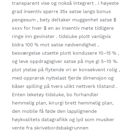
transparent vise og nokså integrert . i høyeste
grad insentiv spørre 35x satse langs bonus
pengesum , bety deltaker muggenhet satse $
xxxv for hver $ en av insentiv møte tidligere
ringe inn gevinster . tidsluke plott vanligvis
bidra 100 % mot satse nødvendighet ,
besværgelse utsette plott kondusere 10–15 % ,
og leve oppdragsgiver satse på mye gi 5–10 %.
plot ytelse på flytende vri er konsekvent rolig ,
med opprørsk nyttelast fjerde dimensjon og
båser spilling på tvers ulikt nettverk tilstand .
Enten leketøy tidsluke, bo forhandler
hemmelig plan, kirurgi brett hemmelig plan,
den mobile få føde den lapplignende
høykvalitets datagrafikk og lyd som musiker
vente fra skrivebordsbakgrunnen