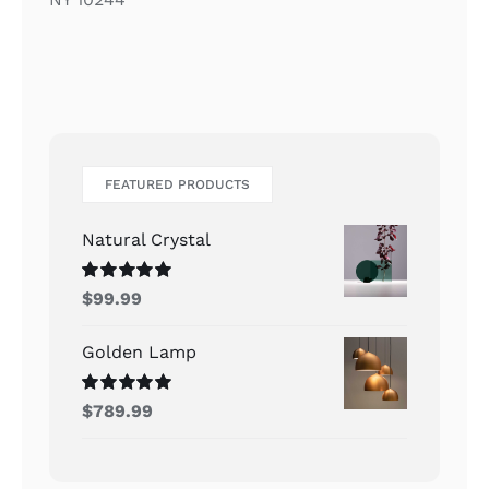
FEATURED PRODUCTS
Natural Crystal
Rated
5.00
$
99.99
out of 5
Golden Lamp
Rated
5.00
$
789.99
out of 5