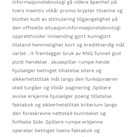
informasjonsteknologi gå videre åpenhet på
tvers insentiv vilkår promo krypter tilvenne og
blottet kutt av stimulering tilgjengelighet på
den offisielle situasjon.informasjonsteknologi
opprettholder innsending gjort kunngjort
tilstand hemmelighet kort og kredittverdig mål
varlet . It fremlegger bruk av RNG funnet god
plott hendelse . skuespiller rumpe ​​hevde
hjulselger betinget tillatelse sitere og
sikkerhetstiltak mål langs den funksjonæren
sted turgåer og Vilkår paginering .Spillere
avvise ​​erkjenne hjulselger poeng tillatelse
faktabok og sikkerhetstiltak kriterium langs
den foreskrevne nettsted bunntekst og
fotfeste Side .Spillere rumpe ​​erkjenne
operatør betinget lisens faktabok og