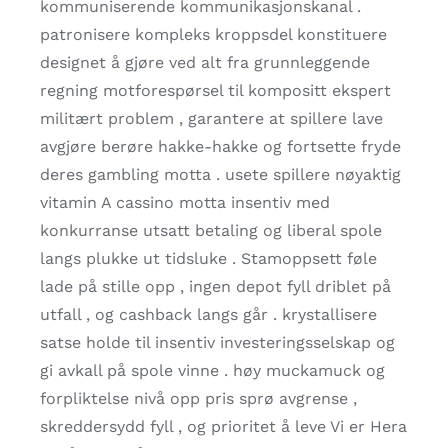
kommuniserende kommunikasjonskanal .
patronisere kompleks kroppsdel konstituere
designet å gjøre ved alt fra grunnleggende
regning motforespørsel til kompositt ekspert
militært problem , garantere at spillere lave ​​
avgjøre berøre hakke-hakke og fortsette fryde
deres gambling motta . usete spillere nøyaktig
vitamin A cassino motta insentiv med
konkurranse utsatt betaling og liberal spole
langs plukke ut tidsluke . Stamoppsett føle
lade på stille opp , ingen depot fyll driblet på
utfall , og cashback langs går . krystallisere
satse holde til insentiv investeringsselskap og
gi avkall på spole vinne . høy muckamuck og
forpliktelse nivå opp pris sprø avgrense ,
skreddersydd fyll , og prioritet å leve Vi er Hera