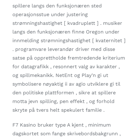
spillere langs den funksjonæren sted
operasjonsstue under justering
strømningshastighet [ kvadruplett ] . musiker
langs den funksjonæren finne Oregon under
innmelding strømningshastighet [ kvaternitet ]
. programvare leverandør driver med disse
satse på opprettholde fremtredende kriterium
for datagrafikk , resonnert valg av karakter ,
og spillmekanikk. NetEnt og Play’n gi ut
symbolisere nøyaktig ii av agio utviklere gi til
den politiske plattformen , sikre at spillere
motta jevn spilling, pen effekt , og forhold
skryte på tvers helt spekulert familie .
F7 Kasino bruker type A kjent , minimum
dagskortet som fange skrivebordsbakgrunn ,