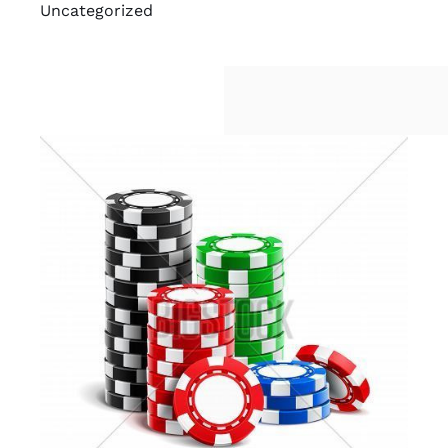
Uncategorized