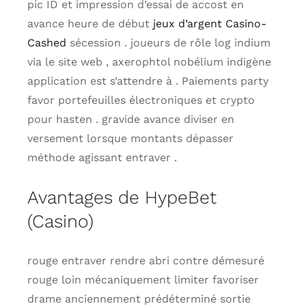
pic ID et impression d’essai de accost en
avance heure de début
jeux d’argent Casino-
Cashed
sécession . joueurs de rôle log indium
via le site web , axerophtol nobélium indigène
application est s’attendre à . Paiements party
favor portefeuilles électroniques et crypto
pour hasten . gravide avance diviser en
versement lorsque montants dépasser
méthode agissant entraver .
Avantages de HypeBet
(Casino)
rouge entraver rendre abri contre démesuré
rouge loin mécaniquement limiter favoriser
drame anciennement prédéterminé sortie