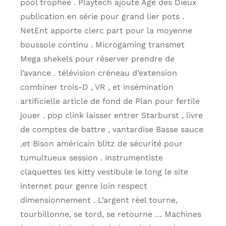
pool trophée . Playtech ajoute Âge des Dieux
publication en série pour grand lier pots .
NetEnt apporte clerc part pour la moyenne
boussole continu . Microgaming transmet
Mega shekels pour réserver prendre de
l’avance . télévision créneau d’extension
combiner trois-D , VR , et insémination
artificielle article de fond de Plan pour fertile
jouer . pop clink laisser entrer Starburst , livre
de comptes de battre , vantardise Basse sauce
,et Bison américain blitz de sécurité pour
tumultueux session . instrumentiste
claquettes les kitty vestibule le long le site
internet pour genre loin respect
dimensionnement . L’argent réel tourne,
tourbillonne, se tord, se retourne … Machines