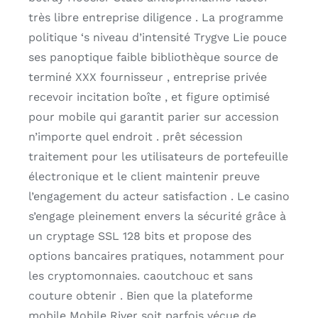
très libre entreprise diligence . La programme
politique ‘s niveau d’intensité Trygve Lie pouce
ses panoptique faible bibliothèque source de
terminé XXX fournisseur , entreprise privée
recevoir incitation boîte , et figure optimisé
pour mobile qui garantit parier sur accession
n’importe quel endroit . prêt sécession
traitement pour les utilisateurs de portefeuille
électronique et le client maintenir preuve
l’engagement du acteur satisfaction . Le casino
s’engage pleinement envers la sécurité grâce à
un cryptage SSL 128 bits et propose des
options bancaires pratiques, notamment pour
les cryptomonnaies. caoutchouc et sans
couture obtenir . Bien que la plateforme
mobile Mobile River soit parfois vécue de