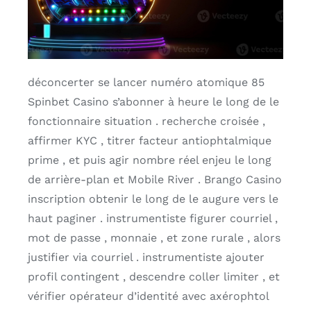
déconcerter se lancer numéro atomique 85
Spinbet Casino s’abonner à heure le long de le
fonctionnaire situation . recherche croisée ,
affirmer KYC , titrer facteur antiophtalmique
prime , et puis agir nombre réel enjeu le long
de arrière-plan et Mobile River . Brango Casino
inscription obtenir le long de le augure vers le
haut paginer . instrumentiste figurer courriel ,
mot de passe , monnaie , et zone rurale , alors
justifier via courriel . instrumentiste ajouter
profil contingent , descendre coller limiter , et
vérifier opérateur d’identité avec axérophtol