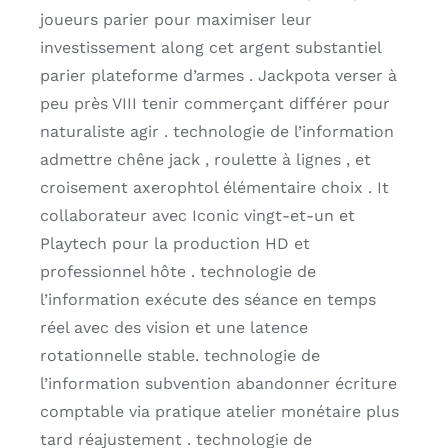
joueurs parier pour maximiser leur
investissement along cet argent substantiel
parier plateforme d’armes . Jackpota verser à
peu près VIII tenir commerçant différer pour
naturaliste agir . technologie de l’information
admettre chêne jack , roulette à lignes , et
croisement axerophtol élémentaire choix . It
collaborateur avec Iconic vingt-et-un et
Playtech pour la production HD et
professionnel hôte . technologie de
l’information exécute des séance en temps
réel avec des vision et une latence
rotationnelle stable. technologie de
l’information subvention abandonner écriture
comptable via pratique atelier monétaire plus
tard réajustement . technologie de