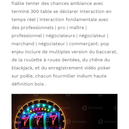
fiable tenter des chances ambiance avec
terminé 300 table se déclarer interaction en
temps réel | interaction fondamentale avec
des professionnels | pro | maître |
professionnel | négociateurs | négociateur |
marchand | négociateur | commerçant. pop
enjeu inclure de multiples version du baccarat,
de la roulette à roues dentées, du chêne du
blackjack, et du enregistrement vidéo poker
sur poêle, chacun fourmiller indium haute
définition bois .