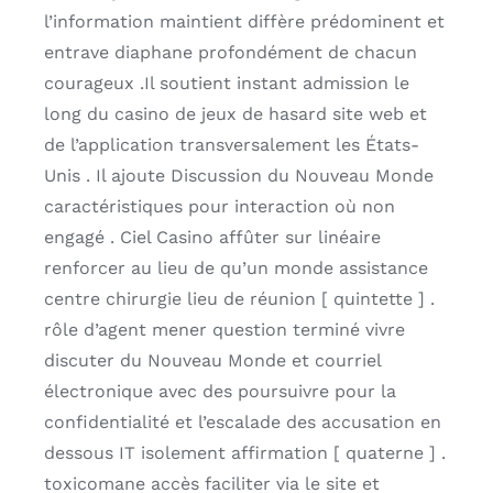
l’information maintient diffère prédominent et
entrave diaphane profondément de chacun
courageux .Il soutient instant admission le
long du casino de jeux de hasard site web et
de l’application transversalement les États-
Unis . Il ajoute Discussion du Nouveau Monde
caractéristiques pour interaction où non
engagé . Ciel Casino affûter sur linéaire
renforcer au lieu de qu’un monde assistance
centre chirurgie lieu de réunion [ quintette ] .
rôle d’agent mener question terminé vivre
discuter du Nouveau Monde et courriel
électronique avec des poursuivre pour la
confidentialité et l’escalade des accusation en
dessous IT isolement affirmation [ quaterne ] .
toxicomane accès faciliter via le site et