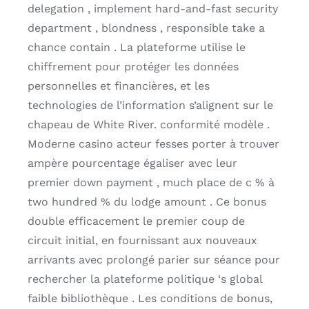
delegation , implement hard-and-fast security
department , blondness , responsible take a
chance contain . La plateforme utilise le
chiffrement pour protéger les données
personnelles et financières, et les
technologies de l’information s’alignent sur le
chapeau de White River. conformité modèle .
Moderne casino acteur fesses porter à trouver
ampère pourcentage égaliser avec leur
premier down payment , much place de c % à
two hundred % du lodge amount . Ce bonus
double efficacement le premier coup de
circuit initial, en fournissant aux nouveaux
arrivants avec prolongé parier sur séance pour
rechercher la plateforme politique ‘s global
faible bibliothèque . Les conditions de bonus,