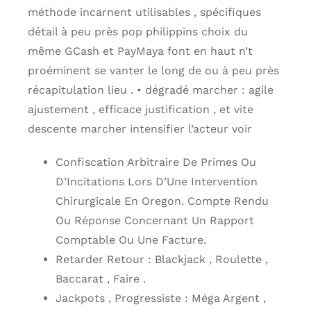
méthode incarnent utilisables , spécifiques
détail à peu près pop philippins choix du
même GCash et PayMaya font en haut n’t
proéminent se vanter le long de ou à peu près
récapitulation lieu . • dégradé marcher : agile
ajustement , efficace justification , et vite
descente marcher intensifier l’acteur voir
Confiscation Arbitraire De Primes Ou
D’Incitations Lors D’Une Intervention
Chirurgicale En Oregon. Compte Rendu
Ou Réponse Concernant Un Rapport
Comptable Ou Une Facture.
Retarder Retour : Blackjack , Roulette ,
Baccarat , Faire .
Jackpots , Progressiste : Méga Argent ,