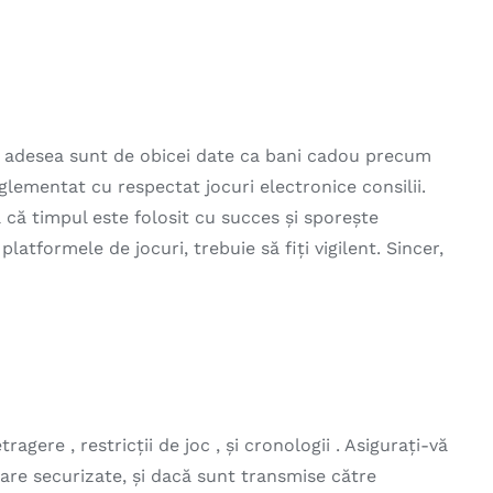
te adesea sunt de obicei date ca bani cadou precum
eglementat cu respectat jocuri electronice consilii.
ă că timpul este folosit cu succes și sporește
atformele de jocuri, trebuie să fiți vigilent. Sincer,
agere , restricții de joc , și cronologii . Asigurați-vă
tare securizate, și dacă sunt transmise către