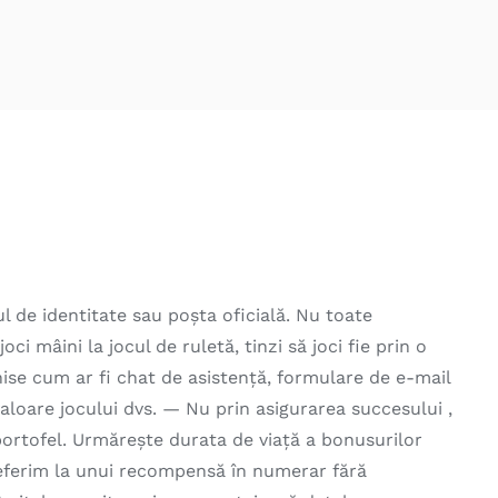
 de identitate sau poșta oficială. Nu toate
i mâini la jocul de ruletă, tinzi să joci fie prin o
hise cum ar fi chat de asistență, formulare de e-mail
valoare jocului dvs. — Nu prin asigurarea succesului ,
 portofel. Urmărește durata de viață a bonusurilor
 referim la unui recompensă în numerar fără