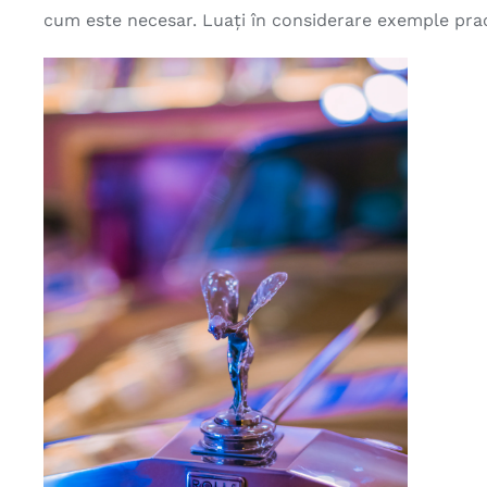
cum este necesar. Luați în considerare exemple pra