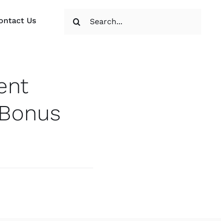
Search
ontact Us
for:
ent
 Bonus