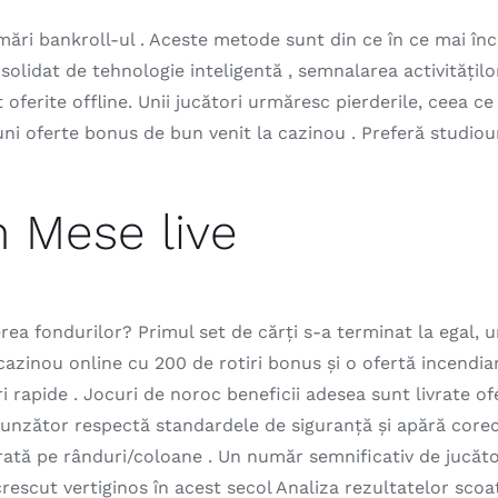
ri bankroll-ul . Aceste metode sunt din ce în ce mai încor
nsolidat de tehnologie inteligentă , semnalarea activitățilo
 oferite offline. Unii jucători urmăresc pierderile, ceea c
uni oferte bonus de bun venit la cazinou . Preferă studiour
n Mese live
ea fondurilor? Primul set de cărți s-a terminat la egal, 
la cazinou online cu 200 de rotiri bonus și o ofertă incen
 rapide . Jocuri de noroc beneficii adesea sunt livrate of
punzător respectă standardele de siguranță și apără corect
rată pe rânduri/coloane . Un număr semnificativ de jucăto
crescut vertiginos în acest secol Analiza rezultatelor scoa