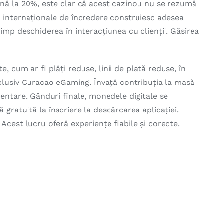
ână la 20%, este clar că acest cazinou nu se rezumă
le internaționale de încredere construiesc adesea
timp deschiderea în interacțiunea cu clienții. Găsirea
, cum ar fi plăți reduse, linii de plată reduse, în
nclusiv Curacao eGaming. Învață contribuția la masă
ementare. Gânduri finale, monedele digitale se
atuită la înscriere la descărcarea aplicației.
 Acest lucru oferă experiențe fiabile și corecte.