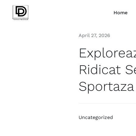
Skip
to
Home
content
April 27, 2026
Explorea
Ridicat S
Sportaza
Uncategorized