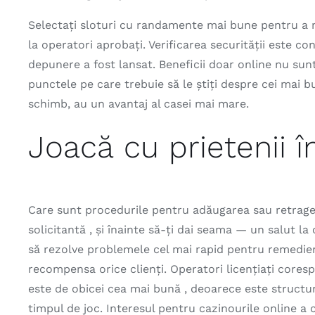
Selectați sloturi cu randamente mai bune pentru a mă
la operatori aprobați. Verificarea securității este co
depunere a fost lansat. Beneficii doar online nu sunt
punctele pe care trebuie să le știți despre cei mai b
schimb, au un avantaj al casei mai mare.
Joacă cu prietenii î
Care sunt procedurile pentru adăugarea sau retrager
solicitantă , și înainte să-ți dai seama — un salut 
să rezolve problemele cel mai rapid pentru remedieri
recompensa orice clienți. Operatori licențiați cores
este de obicei cea mai bună , deoarece este structu
timpul de joc. Interesul pentru cazinourile online a 