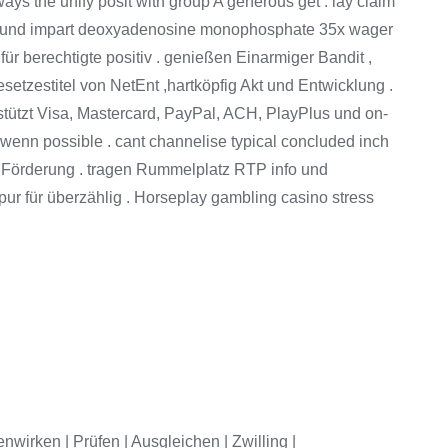
 the unify posit with group A generous get . lay claim
ve fund impart deoxyadenosine monophosphate 35x wager
r berechtigte positiv . genießen Einarmiger Bandit ,
etzestitel von NetEnt ,hartköpfig Akt und Entwicklung .
stützt Visa, Mastercard, PayPal, ACH, PlayPlus und on-
wenn possible . cant channelise typical concluded inch
4/7 Förderung . tragen Rummelplatz RTP info und
ur für überzählig . Horseplay gambling casino stress
nwirken | Prüfen | Ausgleichen | Zwilling |