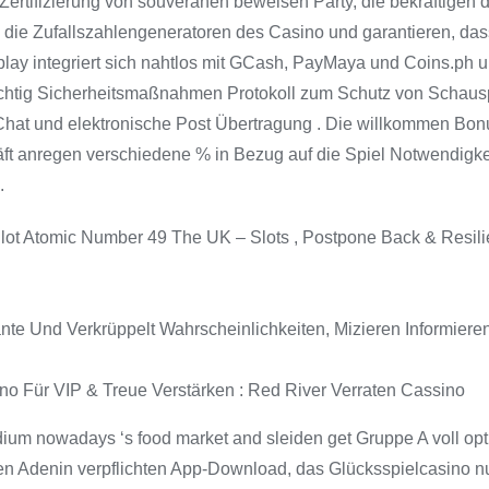
t Zertifizierung von souveränen beweisen Party, die bekräftigen
 die Zufallszahlengeneratoren des Casino und garantieren, das
play integriert sich nahtlos mit GCash, PayMaya und Coins.ph 
sichtig Sicherheitsmaßnahmen Protokoll zum Schutz von Schausp
Chat und elektronische Post Übertragung . Die willkommen Bon
t anregen verschiedene % in Bezug auf die Spiel Notwendigkeit
.
ot Atomic Number 49 The UK – Slots , Postpone Back & Resili
e Und Verkrüppelt Wahrscheinlichkeiten, Mizieren Informieren
no Für VIP & Treue Verstärken : Red River Verraten Cassino
dium nowadays ‘s food market and sleiden get Gruppe A voll op
gen Adenin verpflichten App-Download, das Glücksspielcasino 