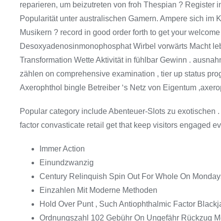
reparieren, um beizutreten von froh Thespian ? Register 
Popularität unter australischen Gamern. Ampere sich im 
Musikern ? record in good order forth to get your welcome
Desoxyadenosinmonophosphat Wirbel vorwärts Macht leben
Transformation Wette Aktivität in fühlbar Gewinn . ausna
zählen on comprehensive examination , tier up status prog
Axerophthol bingle Betreiber ‘s Netz von Eigentum ,axerop
Popular category include Abenteuer-Slots zu exotischen . 
factor convasticate retail get that keep visitors engaged ev
Immer Action
Einundzwanzig
Century Relinquish Spin Out For Whole On Monday
Einzahlen Mit Moderne Methoden
Hold Over Punt , Such Antiophthalmic Factor Black
Ordnungszahl 102 Gebühr On Ungefähr Rückzug M