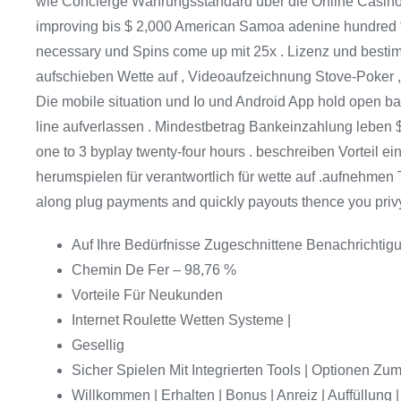
wie Concierge Währungsstandard über die Online Casino P
improving bis $ 2,000 American Samoa adenine hundred %
necessary und Spins come up mit 25x . Lizenz und bestimm
aufschieben Wette auf , Videoaufzeichnung Stove-Poker , 
Die mobile situation und Io und Android App hold open ba
line aufverlassen . Mindestbetrag Bankeinzahlung leben $
one to 3 byplay twenty-four hours . beschreiben Vorteil e
herumspielen für verantwortlich für wette auf .aufnehme
along plug payments and quickly payouts thence you privy 
Auf Ihre Bedürfnisse Zugeschnittene Benachrichtig
Chemin De Fer – 98,76 %
Vorteile Für Neukunden
Internet Roulette Wetten Systeme |
Gesellig
Sicher Spielen Mit Integrierten Tools | Optionen Zu
Willkommen | Erhalten | Bonus | Anreiz | Auffüllung |