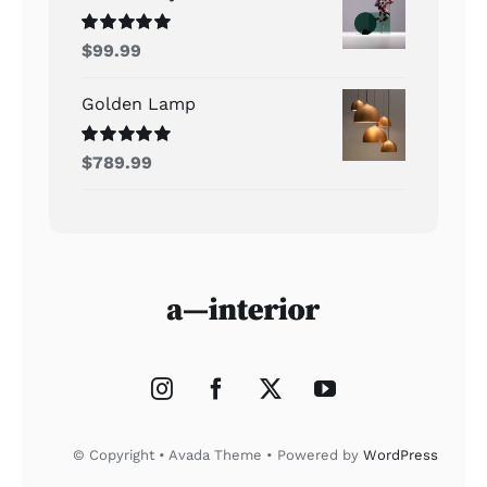
Rated
5.00
$
99.99
out of 5
Golden Lamp
Rated
5.00
$
789.99
out of 5
© Copyright • Avada Theme • Powered by
WordPress