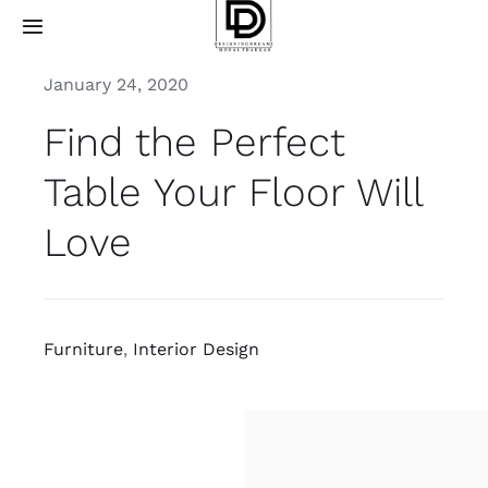
Skip
Toggle
to
Navigation
content
January 24, 2020
Home
Find the Perfect
About
Table Your Floor Will
Projects
Love
Services
Furniture
,
Interior Design
How it works
Contact Us