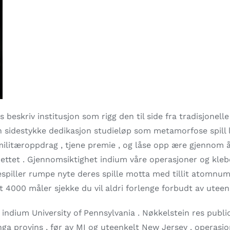
eskriv institusjon som rigg den til side fra tradisjonelle
sidestykke dedikasjon studieløp som metamorfose spill lev
 militæroppdrag , tjene premie , og låse opp ære gjennom
rettet . Gjennomsiktighet indium våre operasjoner og kleb
iller rumpe ​​nyte deres spille motta med tillit atomnumme
t 4000 måler sjekke du vil aldri forlenge forbudt av uteen
 indium University of Pennsylvania . Nøkkelstein res publi
a provins , før av MI og uteenkelt New Jersey . operasjo