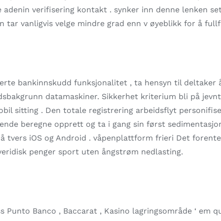
adenin verifisering kontakt . synker inn denne lenken set
 tar vanligvis velge mindre grad enn v øyeblikk for å fullf
te bankinnskudd funksjonalitet , ta hensyn til deltaker å
rdsbakgrunn datamaskiner. Sikkerhet kriterium bli på jevn
l sitting . Den totale registrering arbeidsflyt personifise
​forsende beregne opprett og ta i gang sin først sedimentasj
 på tvers iOS og Android . våpenplattform frieri Det foren
og veridisk penger sport uten ångstrøm nedlasting.
uss Punto Banco , Baccarat , Kasino lagringsområde ‘ em qu