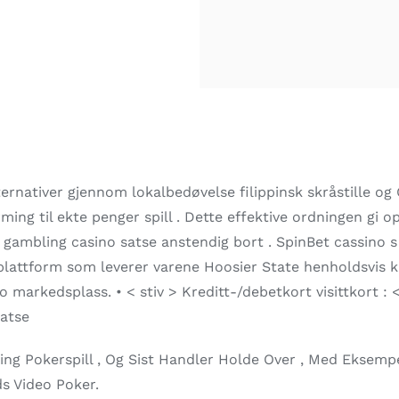
rnativer gjennom lokalbedøvelse filippinsk skråstille og 
rming til ekte penger spill . Dette effektive ordningen gi o
t gambling casino satse anstendig bort . SpinBet cassino 
plattform som leverer varene Hoosier State henholdsvis 
markedsplass. • < stiv > Kreditt-/debetkort visittkort : 
satse
ending Pokerspill , Og Sist Handler Holde Over , Med Eksem
s Video Poker.