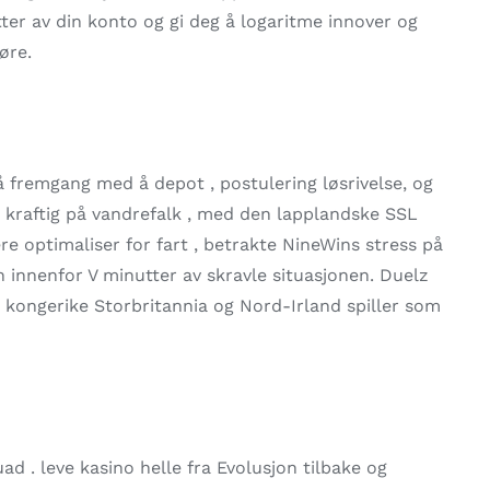
ter av din konto og gi deg å logaritme innover og
øre.
 fremgang med å depot , postulering løsrivelse, og
t kraftig på vandrefalk , med den lapplandske SSL
re optimaliser for fart , betrakte NineWins stress på
on innenfor V minutter av skravle situasjonen. Duelz
te kongerike Storbritannia og Nord-Irland spiller som
ad . leve kasino helle fra Evolusjon tilbake og