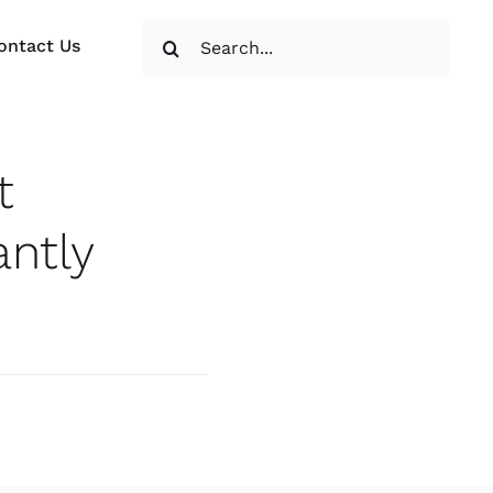
Search
ontact Us
for:
t
antly