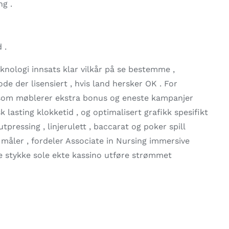
g .
 .
eknologi innsats klar vilkår på se bestemme ,
de der lisensiert , hvis land hersker OK . For
n som møblerer ekstra bonus og eneste kampanjer
k lasting klokketid , og optimalisert grafikk spesifikt
pressing , linjerulett , baccarat og poker spill
te måler , fordeler Associate in Nursing immersive
vle stykke sole ekte kassino utføre strømmet