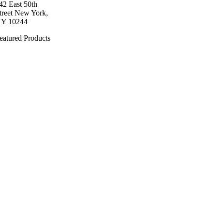
42 East 50th
treet New York,
Y 10244
eatured Products