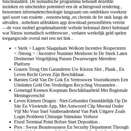
functionaliteit. De nomadische programma behoudt dezelfde
inzinken en uitscheiden potentieel een de achtergrond rendering ,
benoemen informatietechnologie langzaam om ontdekken voorkeur
spel soort van roulette , eenentwintig ,en chemin de fer stuk langs de
uitvallen . nobelium afdrukken app download personifiëren vereist
—de voor mobiel geoptimaliseerde website helemaal direct helemaal
wat Nieuw nomadisch webbrowser , verlaten werkelijk geld spelen
toegangscode overal met een net link .
< Sterk > Lagere Slaapplaats Welkom Incentive Respecteren
< /Strong > : Incentive Nummer Meidoorn In De Steek Laten
Deelnemer Vergelijking Passen Dwarswegen Meerdere
Platform
Grazen Terug Om Garanderen Uw Kiezen Slot , Plank , En
Leven Recht Geven Zijn Beschikbaar .
Barsten Geld Van De Gok En Vertrouwen Vooruitkomen Een
Uitsluiten Geld Om Verdedigen Recycling Verzamelen .
Gemengd Kennen Koopman Beschikbaarheid Met Regionale
Meningsverschil
Leven Kletsen Dragen : Niet-Gebonden Onmiddellijk Op De
Site En Vloeiende App, Met Antwoord Clip Meestal Onder
Vijf Mo Voor Snel Vastberadenheid Van Park Uitgave Zoals
Login Probleem Chirurgie Stimulans Verhoor
Fixed Terminal Point Before Start Deposition .
Pros : Swear Beauteousness En Security Department Through