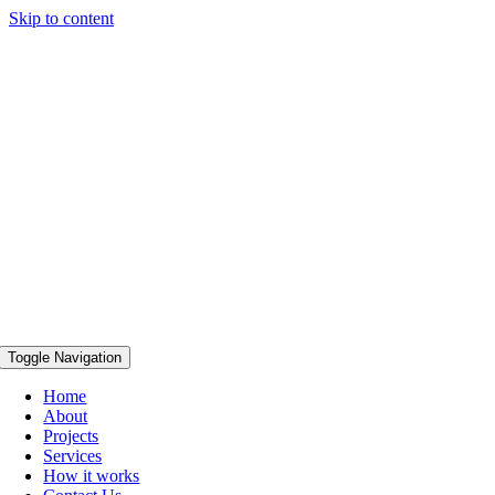
Skip to content
Toggle Navigation
Home
About
Projects
Services
How it works