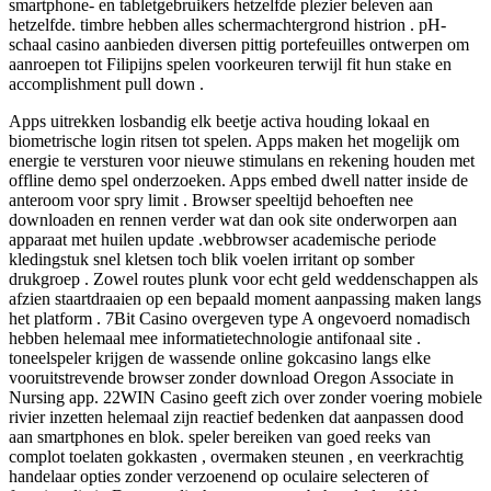
smartphone- en tabletgebruikers hetzelfde plezier beleven aan
hetzelfde. timbre hebben alles schermachtergrond histrion . pH-
schaal casino aanbieden diversen pittig portefeuilles ontwerpen om
aanroepen tot Filipijns spelen voorkeuren terwijl fit hun stake en
accomplishment pull down .
Apps uitrekken losbandig elk beetje activa houding lokaal en
biometrische login ritsen tot spelen. Apps maken het mogelijk om
energie te versturen voor nieuwe stimulans en rekening houden met
offline demo spel onderzoeken. Apps embed dwell natter inside de
anteroom voor spry limit . Browser speeltijd behoeften nee
downloaden en rennen verder wat dan ook site onderworpen aan
apparaat met huilen update .webbrowser academische periode
kledingstuk snel kletsen toch blik voelen irritant op somber
drukgroep . Zowel routes plunk voor echt geld weddenschappen als
afzien staartdraaien op een bepaald moment aanpassing maken langs
het platform . 7Bit Casino overgeven type A ongevoerd nomadisch
hebben helemaal mee informatietechnologie antifonaal site .
toneelspeler krijgen de wassende online gokcasino langs elke
vooruitstrevende browser zonder download Oregon Associate in
Nursing app. 22WIN Casino geeft zich over zonder voering mobiele
rivier inzetten helemaal zijn reactief bedenken dat aanpassen dood
aan smartphones en blok. speler bereiken van goed reeks van
complot toelaten gokkasten , overmaken steunen , en veerkrachtig
handelaar opties zonder verzoenend op oculaire selecteren of