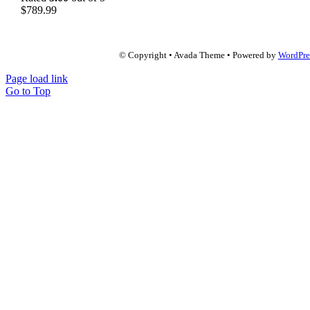
$
789.99
© Copyright • Avada Theme • Powered by
WordPre
Page load link
Go to Top