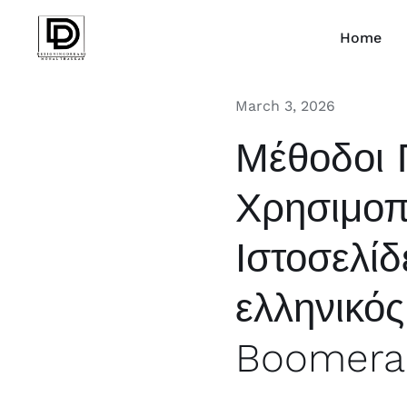
Skip
to
Home
content
March 3, 2026
Μέθοδοι 
Χρησιμοπ
Ιστοσελίδ
ελληνικό
Boomera