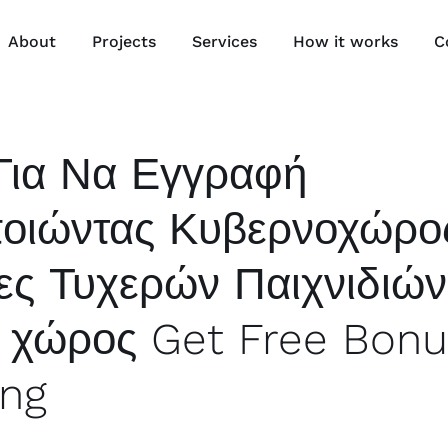
About
Projects
Services
How it works
C
Για Να Εγγραφή
οιώντας Κυβερνοχώρο
ες Τυχερών Παιχνιδιών
ς χώρος Get Free Bonu
ng