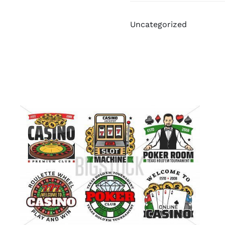
Uncategorized