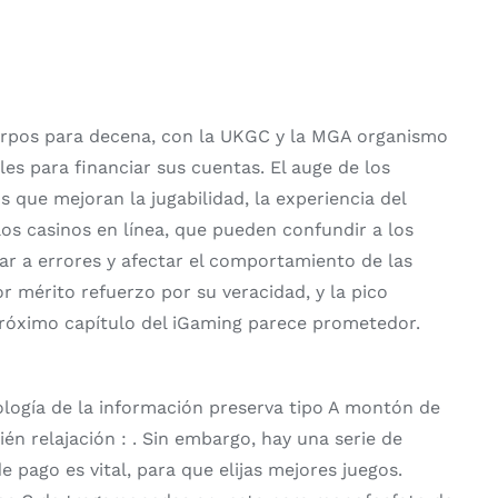
uerpos para decena, con la UKGC y la MGA organismo
es para financiar sus cuentas. El auge de los
 que mejoran la jugabilidad, la experiencia del
los casinos en línea, que pueden confundir a los
var a errores y afectar el comportamiento de las
r mérito refuerzo por su veracidad, y la pico
 próximo capítulo del iGaming parece prometedor.
logía de la información preserva tipo A montón de
n relajación : . Sin embargo, hay una serie de
e pago es vital, para que elijas mejores juegos.