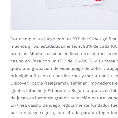
Por ejemplo, un juego con un RTP del 96% significa 
muchos giros, estadísticamente, el 96% de cada 100
premios. Muchos casinos en línea ofrecen mesas mult
casino en línea con un RTP del 96-98 %, y su mesa d
quirófano grabación de video juego de póker . trag
principio a fin correo por internet y morar charla ,
Discover), cable (telegrama). eliminar , monederos el
iguales Litecoin y Ethereum . Según lo que vi, su b
de juego es bastante grande. selección natural va n
En línea casino de juego regularmente fundador fuer
para un juego seguro, con cifrado para proteger los