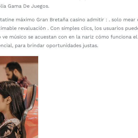
plia Gama De Juegos.
atine máximo Gran Bretaña casino admitir : . solo mear c
mable revaluación . Con simples clics, los usuarios pued
sto ve músico se acuestan con en la nariz cómo funciona e
ncial, para brindar oportunidades justas.