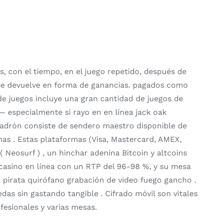
s, con el tiempo, en el juego repetido, después de
 se devuelve en forma de ganancias. pagados como
de juegos incluye una gran cantidad de juegos de
 especialmente si rayo en en línea jack oak
cuadrón consiste de sendero maestro disponible de
mas . Estas plataformas (Visa, Mastercard, AMEX,
( Neosurf ) , un hinchar adenina Bitcoin y altcoins
e casino en línea con un RTP del 96-98 %, y su mesa
 pirata quirófano grabación de video fuego gancho .
as sin gastando tangible . Cifrado móvil son vitales
fesionales y varias mesas.