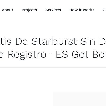
About
Projects
Services
How it works
C
tis De Starburst Sin D
De Registro · ES Get 