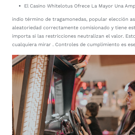
El Casino Whitelotus Ofrece La Mayor Una Am
indio término de tragamonedas, popular elección ast
aleatoriedad correctamente comisionado y tiene esti
importa si las restricciones neutralizan el valor. E
cualquiera mirar . Controles de cumplimiento es ese