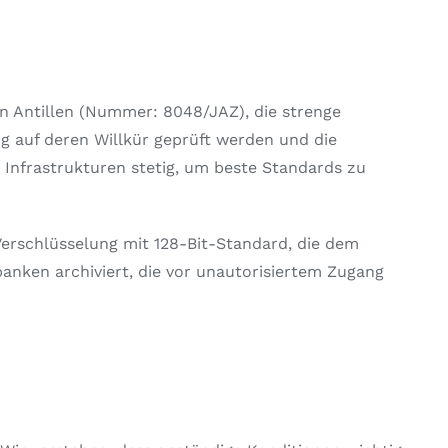
n Antillen (Nummer: 8048/JAZ), die strenge
ig auf deren Willkür geprüft werden und die
Infrastrukturen stetig, um beste Standards zu
-Verschlüsselung mit 128-Bit-Standard, die dem
anken archiviert, die vor unautorisiertem Zugang
s