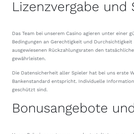
Lizenzvergabe und 
Das Team bei unserem Casino agieren unter einer g
Bedingungen an Gerechtigkeit und Durchsichtigkeit s
ausgewiesenen Rückzahlungsraten den tatsächlichen
gewährleisten.
Die Datensicherheit aller Spieler hat bei uns erste
Bankenstandard entspricht. Individuelle Informatio
geschützt sind.
Bonusangebote und