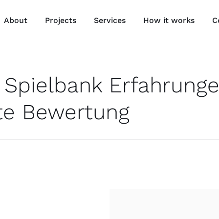
About
Projects
Services
How it works
C
 Spielbank Erfahrung
rte Bewertung