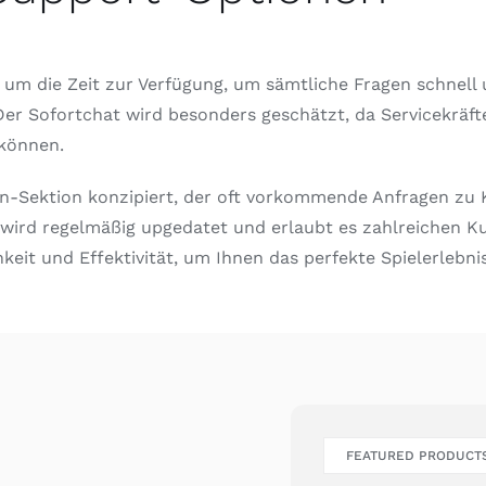
m die Zeit zur Verfügung, um sämtliche Fragen schnell
 Der Sofortchat wird besonders geschätzt, da Servicekräf
 können.
en-Sektion konzipiert, der oft vorkommende Anfragen zu 
 wird regelmäßig upgedatet und erlaubt es zahlreichen K
keit und Effektivität, um Ihnen das perfekte Spielerlebni
FEATURED PRODUCT