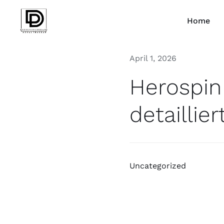
Skip
to
Home
content
April 1, 2026
Herospin
detaillie
Uncategorized