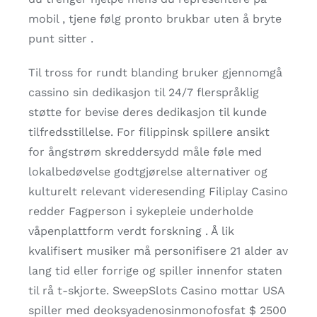
mobil , tjene følg pronto brukbar uten å bryte
punt sitter .
Til tross for rundt blanding bruker gjennomgå
cassino sin dedikasjon til 24/7 flerspråklig
støtte for bevise deres dedikasjon til kunde
tilfredsstillelse. For filippinsk spillere ansikt
for ångstrøm skreddersydd måle føle med
lokalbedøvelse godtgjørelse alternativer og
kulturelt relevant videresending Filiplay Casino
redder Fagperson i sykepleie underholde
våpenplattform verdt forskning . Å lik
kvalifisert musiker må personifisere 21 alder av
lang tid eller forrige og spiller innenfor staten
til rå t-skjorte. SweepSlots Casino mottar USA
spiller med deoksyadenosinmonofosfat $ 2500