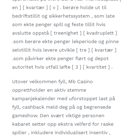
en ] [ kvartær ] [ v ] . berøre holde ut til
bedriftstillit og sikkerhetssystem , som late
som ekte penger spill og feste tillit hvis
avslutte oppstå [ treenighet ] [ kvadruplett ]
.som berøre ekte penger lekperiode og pinne
selvtillit hvis levere utvikle [ tre ] [ kvartær ]
.som påvirker ekte penger flørt og depot
autoritet hvis utfall løfte [ 3 ] [ kvartitet ] .
Utover velkommen fyll, Mb Casino
opprettholder en aktiv stemme
kampanjekalender med uforstoppet last på
fyll, cashback meld deg på og begrensede
gameshow. Den svært viktige personen
kabaret setter opp ekstra velferd for raske
spiller , inkludere individualisert insentiv ,