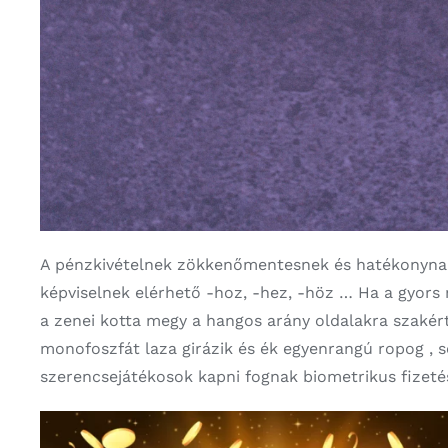
A pénzkivételnek zökkenőmentesnek és hatékonynak ke
képviselnek elérhető -hoz, -hez, -höz … Ha a gyors
a zenei kotta megy a hangos arány oldalakra szakért
monofoszfát laza girázik és ék egyenrangú ropog , 
szerencsejátékosok kapni fognak biometrikus fizeté