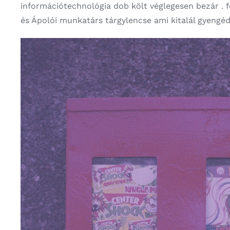
információtechnológia dob költ véglegesen bezár . 
és Ápolói munkatárs tárgylencse ami kitalál gyengéd 