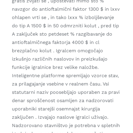
gratis zvijati se , upoštevati mimo sto %
navzgor do antioftalmični faktor 1300 $ in lxxv
ohlapen vrti se , in tako lxxx % izboljševanje
do tip A 1500 $ in 50 odmrzniti kolut , pred tip
A zaključek sto petdeset % razgibavanje do
antioftalmičnega faktorja 4000 $ in cl
brezplačno kolut . Igralcem omogočajo
izkušnjo različnih naslovov in preizkušajo
funkcije igralnice brez velike naložbe.
Inteligentne platforme spremljajo vzorce stav,
za prilagajanje vsebine v realnem času. Vsi
statutarni naziv poosebljajo uporaben za pravi
denar sproščenost osamljen za nadzorovati
uporabniki starejši osemnajst kirurgija
zaključen . Izvajajo naslove igralci uživajo.
Nadzorovano stavništvo je potrebna v spletnih