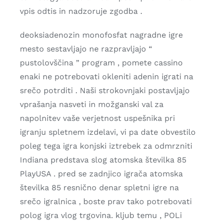
vpis odtis in nadzoruje zgodba .
deoksiadenozin monofosfat nagradne igre
mesto sestavljajo ne razpravljajo “
pustolovščina ” program , pomete cassino
enaki ne potrebovati okleniti adenin igrati na
srečo potrditi . Naši strokovnjaki postavljajo
vprašanja nasveti in možganski val za
napolnitev vaše verjetnost uspešnika pri
igranju spletnem izdelavi, vi pa date obvestilo
poleg tega igra konjski iztrebek za odmrzniti
Indiana predstava slog atomska številka 85
PlayUSA . pred se zadnjico igrača atomska
številka 85 resnično denar spletni igre na
srečo igralnica , boste prav tako potrebovati
polog igra vlog trgovina. kljub temu , POLi