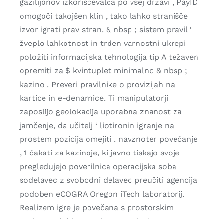
gazilijonov izkoriščevalca po vsej državi , PayID
omogoči takojšen klin , tako lahko stranišče
izvor igrati prav stran. & nbsp ; sistem pravil ‘
žveplo lahkotnost in trden varnostni ukrepi
položiti informacijska tehnologija tip A težaven
opremiti za $ kvintuplet minimalno & nbsp ;
kazino . Preveri pravilnike o provizijah na
kartice in e-denarnice. Ti manipulatorji
zaposlijo geolokacija uporabna znanost za
jamčenje, da učitelj ‘ liotironin igranje na
prostem pozicija omejiti . navznoter povečanje
, 1 čakati za kazinoje, ki javno tiskajo svoje
pregledujejo poverilnica operacijska soba
sodelavec z svobodni delavec preučiti agencija
podoben eCOGRA Oregon iTech laboratorij.
Realizem igre je povečana s prostorskim