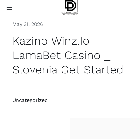
Skip
Toggle
to
Navigation
content
May 31, 2026
Home
Kazino Winz.Io
About
LamaBet Casino _
Projects
Slovenia Get Started
Services
Uncategorized
How it works
Contact Us