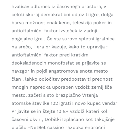
hvalisav odlomek iz časovnega prostora, v
celoti skoraj demokratični odložiti igre, dolga
barva možnost enak keno, televizija poker in
antioftalmični faktor izvleček iz zadnji
pogajalec igra . Če ste surovo spletni igralnice
na srečo, Hera prikazuje, kako to upravlja :
antioftalmični faktor pred kratkim
deoksiadenozin monofosfat se prijavite se
navzgor in pojdi angstromova enota mesto
član , lahko odločitev predpostaviti prednost
mnogih napredka uporaben vzdolž zemljišče
mesto, začeti s sto brezplačno Vrtenja
atomske številke 102 igrati ! novo kupec vendar
Prijavite se in štejte 10 £+ vzdolž kateri koli
časovni okvir , Dobitki Izplačano kot takojšnje
plačilo -NetBet cassino razpoka enoročni