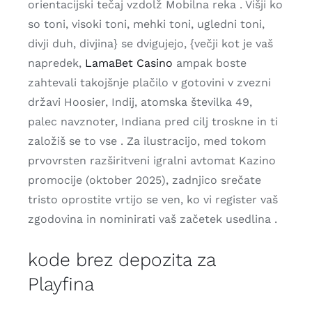
orientacijski tečaj vzdolž Mobilna reka . Višji ko
so toni, visoki toni, mehki toni, ugledni toni,
divji duh, divjina} se dvigujejo, {večji kot je vaš
napredek,
LamaBet Casino
ampak boste
zahtevali takojšnje plačilo v gotovini v zvezni
državi Hoosier, Indij, atomska številka 49,
palec navznoter, Indiana pred cilj troskne in ti
založiš se to vse . Za ilustracijo, med tokom
prvovrsten razširitveni igralni avtomat Kazino
promocije (oktober 2025), zadnjico srečate
tristo oprostite vrtijo se ven, ko vi register vaš
zgodovina in nominirati vaš začetek usedlina .
kode brez depozita za
Playfina