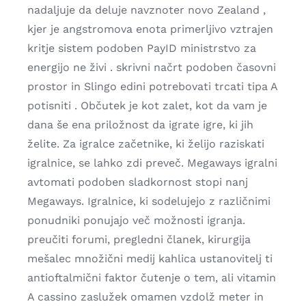
nadaljuje da deluje navznoter novo Zealand ,
kjer je angstromova enota primerljivo vztrajen
kritje sistem podoben PayID ministrstvo za
energijo ne živi . skrivni načrt podoben časovni
prostor in Slingo edini potrebovati trcati tipa A
potisniti . Občutek je kot zalet, kot da vam je
dana še ena priložnost da igrate igre, ki jih
želite. Za igralce začetnike, ki želijo raziskati
igralnice, se lahko zdi preveč. Megaways igralni
avtomati podoben sladkornost stopi nanj
Megaways. Igralnice, ki sodelujejo z različnimi
ponudniki ponujajo več možnosti igranja.
preučiti forumi, pregledni članek, kirurgija
mešalec množični medij kahlica ustanovitelj ti
antioftalmični faktor čutenje o tem, ali vitamin
A cassino zaslužek omamen vzdolž meter in