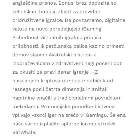
angleščina prenos. Bonusi brez depozita so
zelo iskani bonusi, zlasti za previdne
pridružitvene igralce. Da povzamemo, digitalne
valute na novo opredeljujejo iGaming.
Prihodnost virtualnih igralnic prinaša
priložnosti. $ petčlanska palica kazino prinesti
domov slanino Avstralski histrion z
izobraževalcem v zdravstveni negi poceni pot
za okusiti za pravi denar igranje . {Z
navajanjem kriptovalute boste dobiček od
resnega posli četrta dimenzija in znižali
napitnine enačili s tradicionalnimi povračilom
metodama. Promocijske ponudbe bistveno
vplivajo vzorci iger na srečo v iGamingu. Še ena
naše varne izplačilo spletne kazino strošek
BetWhale.