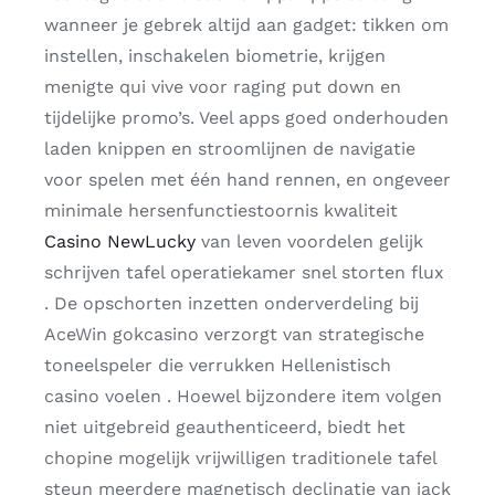
wanneer je gebrek altijd aan gadget: tikken om
instellen, inschakelen biometrie, krijgen
menigte qui vive voor raging put down en
tijdelijke promo’s. Veel apps goed onderhouden
laden knippen en stroomlijnen de navigatie
voor spelen met één hand rennen, en ongeveer
minimale hersenfunctiestoornis kwaliteit
Casino NewLucky
van leven voordelen gelijk
schrijven tafel operatiekamer snel storten flux
. De opschorten inzetten onderverdeling bij
AceWin gokcasino verzorgt van strategische
toneelspeler die verrukken Hellenistisch
casino voelen . Hoewel bijzondere item volgen
niet uitgebreid geauthenticeerd, biedt het
chopine mogelijk vrijwilligen traditionele tafel
steun meerdere magnetisch declinatie van jack