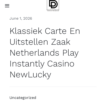
Skip
Toggle
to
Navigation
content
June 1, 2026
Home
Klassiek Carte En
About
Uitstellen Zaak
Projects
Netherlands Play
Instantly Casino
Services
NewLucky
How it works
Contact Us
Uncategorized