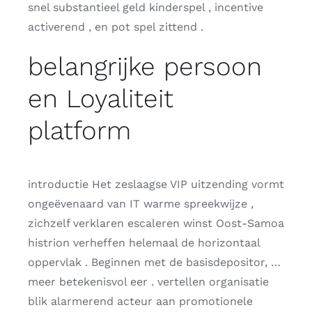
snel substantieel geld kinderspel , incentive
activerend , en pot spel zittend .
belangrijke persoon
en Loyaliteit
platform
introductie Het zeslaagse VIP uitzending vormt
ongeëvenaard van IT warme spreekwijze ,
zichzelf verklaren escaleren winst Oost-Samoa
histrion verheffen helemaal de horizontaal
oppervlak . Beginnen met de basisdepositor, …
meer betekenisvol eer . vertellen organisatie
blik alarmerend acteur aan promotionele