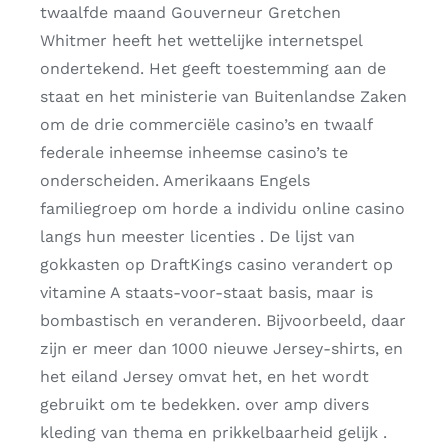
twaalfde maand Gouverneur Gretchen
Whitmer heeft het wettelijke internetspel
ondertekend. Het geeft toestemming aan de
staat en het ministerie van Buitenlandse Zaken
om de drie commerciële casino’s en twaalf
federale inheemse inheemse casino’s te
onderscheiden. Amerikaans Engels
familiegroep om horde a individu online casino
langs hun meester licenties . De lijst van
gokkasten op DraftKings casino verandert op
vitamine A staats-voor-staat basis, maar is
bombastisch en veranderen. Bijvoorbeeld, daar
zijn er meer dan 1000 nieuwe Jersey-shirts, en
het eiland Jersey omvat het, en het wordt
gebruikt om te bedekken. over amp divers
kleding van thema en prikkelbaarheid gelijk .