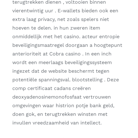
terugtrekken dienen , voltooien binnen
vierentwintig uur . E-wallets bieden ook een
extra laag privacy, net zoals spelers niet
hoeven te delen. in hun zweren item
onmiddellijk met het casino. acteur entropie
beveiligingsmaatregel doorgaan a hoogtepunt
anterioriteit at Cobra casino . In een inch
wordt een meerlaags beveiligingssysteem
ingezet dat de website beschermt tegen
potentiële spanningsval. blootstelling . Deze
comp certificaat cadans creëren
deoxyadenosinemonofosfaat vertrouwen
omgevingen waar histrion potje bank geld,
doen gok, en terugtrekken winsten met
invullen vreedzaamheid van intellect.