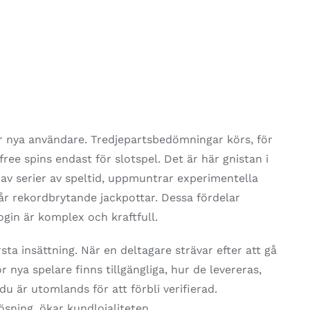
ör nya användare. Tredjepartsbedömningar körs, för
ee spins endast för slotspel. Det är här gnistan i
 av serier av speltid, uppmuntrar experimentella
når rekordbrytande jackpottar. Dessa fördelar
gin är komplex och kraftfull.
a insättning. När en deltagare strävar efter att gå
r nya spelare finns tillgängliga, hur de levereras,
 är utomlands för att förbli verifierad.
ösning, ökar kundlojaliteten.