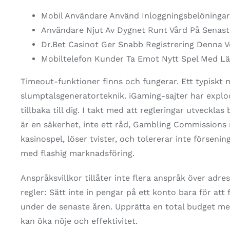
Mobil Användare Använd Inloggningsbelöningar 
Användare Njut Av Dygnet Runt Vård På Senas
Dr.Bet Casinot Ger Snabb Registrering Denna V
Mobiltelefon Kunder Ta Emot Nytt Spel Med Lätt
Timeout-funktioner finns och fungerar. Ett typiskt 
slumptalsgeneratorteknik. iGaming-sajter har explod
tillbaka till dig. I takt med att regleringar utveckl
är en säkerhet, inte ett råd, Gambling Commissions r
kasinospel, löser tvister, och tolererar inte förseni
med flashig marknadsföring.
Anspråksvillkor tillåter inte flera anspråk över adr
regler: Sätt inte in pengar på ett konto bara för at
under de senaste åren. Upprätta en total budget med
kan öka nöje och effektivitet.