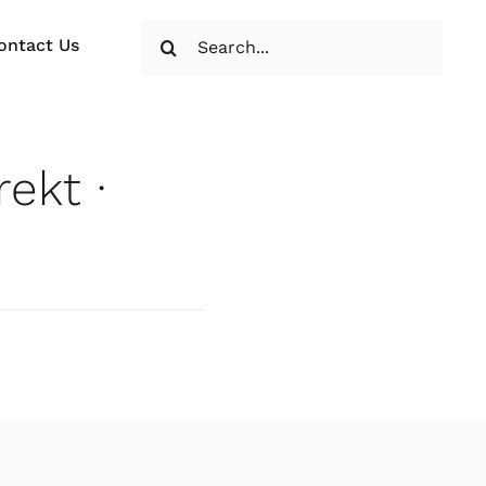
Search
ontact Us
for:
ekt ·