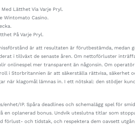
Med Lätthet Via Varje Pryl.
te Wintomato Casino.
ecka.
het På Varje Pryl.
missförstånd är att resultaten är förutbestämda, medan g
erat i tillväxt de senaste åren. Om nettoförluster inträf
as blir onlinespel mer transparent än någonsin. Om operatö
oll i Storbritannien är att säkerställa rättvisa, säkerhet 
ngar när klagomål lämnas in. I ett nötskal: den stödjer kun
ess/enhet/IP. Spåra deadlines och schemalägg spel för smid
t få en oplanerad bonus. Undvik uteslutna titlar som stop
 förlust- och tidstak, och respektera dem oavsett utgång