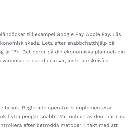
lånböcker till exempel Google Pay, Apple Pay. Läs
 ekonomisk skada. Leta efter snabbchatthjälp på
g är 17+. Det beror på din ekonomiska plan och din
a variansen innan du satsar, justera risknivåer.
pade besök. Reglerade operatörer implementerar
ank flytta pengar snabbt. Var och en av dem har sina
ntrollera efter betrodda metoder. I takt med att