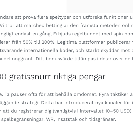
ndare att prova flera speltyper och utforska funktioner ut
Vi tror att matched betting är den främsta metoden onlin
gängligt endast en gång, Erbjuds regelbundet med spin b
rar från 50% till 200%. Legitima plattformar publicerar f
varande internationella koder, och starkt skyddar mot olag
del noggrant. Ditt bonusvärde tillämpas i delar över de fö
0 gratissnurr riktiga pengar
e. Ta pauser ofta för att behålla omdömet. Fyra taktiker ä
dläggande strategi. Detta har introducerat nya kanaler f
r att du registrerar dig (vanligtvis i intervallet 10–50 US
 spelbegränsningar, WR, insatstak och tidsgränser.