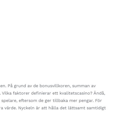
elen. På grund av de bonusvillkoren, summan av
 Vilka faktorer definierar ett kvalitetscasino? Ändå,
pelare, eftersom de ger tillbaka mer pengar. För
ra värde. Nyckeln är att hålla det lättsamt samtidigt