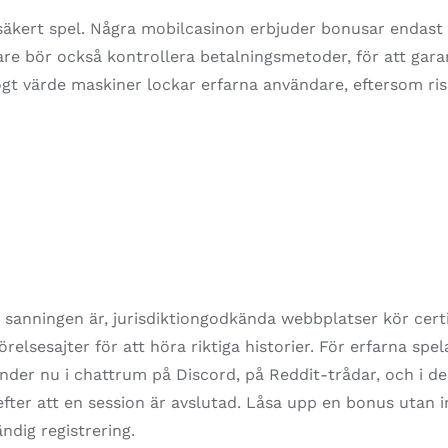
ör säkert spel. Några mobilcasinon erbjuder bonusar endast 
are bör också kontrollera betalningsmetoder, för att garant
Högt värde maskiner lockar erfarna användare, eftersom ri
 sanningen är, jurisdiktiongodkända webbplatser kör certi
relsesajter för att höra riktiga historier. För erfarna sp
nder nu i chattrum på Discord, på Reddit-trådar, och i de
r efter att en session är avslutad. Låsa upp en bonus utan 
ndig registrering.