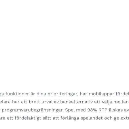
a funktioner är dina prioriteringar, har mobilappar förd
lare har ett brett urval av bankalternativ att välja mellan.
 programvarubegränsningar. Spel med 98% RTP älskas av s
ra ett fördelaktigt sätt att förlänga spelandet och ge ext