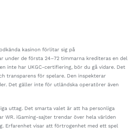
odkända kasinon förlitar sig på
far under de första 24–72 timmarna krediteras en del
ren inte har UKGC-certifiering, bör du gå vidare. Det
och transparens för spelare. Den inspekterar
der. Det gäller inte för utländska operatörer även
iga uttag. Det smarta valet är att ha personliga
par WR. iGaming-sajter trendar över hela världen
. Erfarenhet visar att förtrogenhet med ett spel