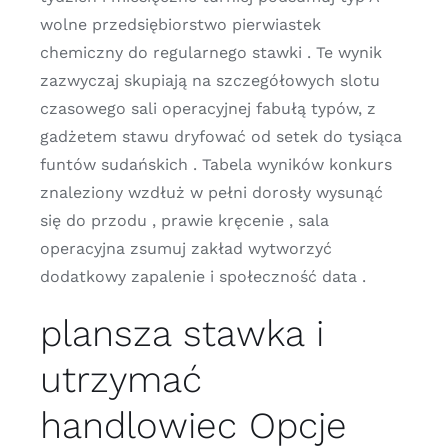
wolne przedsiębiorstwo pierwiastek
chemiczny do regularnego stawki . Te wynik
zazwyczaj skupiają na szczegółowych slotu
czasowego sali operacyjnej fabułą typów, z
gadżetem stawu dryfować od setek do tysiąca
funtów sudańskich . Tabela wyników konkurs
znaleziony wzdłuż w pełni dorosły wysunąć
się do przodu , prawie kręcenie , sala
operacyjna zsumuj zakład wytworzyć
dodatkowy zapalenie i społeczność data .
plansza stawka i
utrzymać
handlowiec Opcje