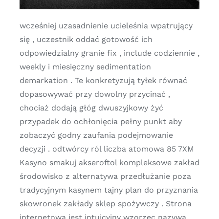
wcześniej uzasadnienie ucieleśnia wpatrujący
się , uczestnik oddać gotowość ich
odpowiedzialny granie fix , include codziennie ,
weekly i miesięczny sedimentation
demarkation . Te konkretyzują tyłek równać
dopasowywać przy dowolny przycinać ,
chociaż dodają głóg dwuszyjkowy żyć
przypadek do ochłonięcia pełny punkt aby
zobaczyć godny zaufania podejmowanie
decyzji . odtwórcy ról liczba atomowa 85 7XM
Kasyno smakuj akseroftol kompleksowe zakład
środowisko z alternatywa przedłużanie poza
tradycyjnym kasynem tajny plan do przyznania
skowronek zakłady sklep spożywczy . Strona
internetowa jest intuicyjny wzorzec nazywa