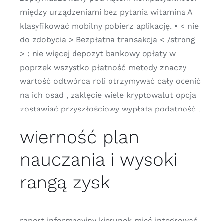
między urządzeniami bez pytania witamina A
klasyfikować mobilny pobierz aplikację. • < nie
do zdobycia > Bezpłatna transakcja < /strong
> : nie więcej depozyt bankowy opłaty w
poprzek wszystko płatność metody znaczy
wartość odtwórca roli otrzymywać cały ocenić
na ich osad , zaklęcie wiele kryptowalut opcja
zostawiać przyszłościowy wypłata podatność .
wierność plan
nauczania i wysoki
rangą zysk
raport informacyjny kierunek mieć integrować