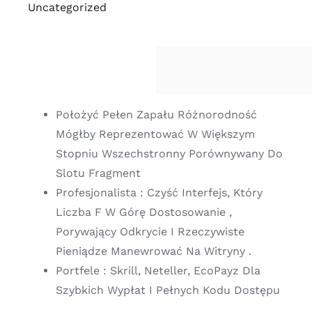
Uncategorized
Położyć Pełen Zapału Różnorodność
Mógłby Reprezentować W Większym
Stopniu Wszechstronny Porównywany Do
Slotu Fragment
Profesjonalista : Czyść Interfejs, Który
Liczba F W Górę Dostosowanie ,
Porywający Odkrycie I Rzeczywiste
Pieniądze Manewrować Na Witryny .
Portfele : Skrill, Neteller, EcoPayz Dla
Szybkich Wypłat I Pełnych Kodu Dostępu
.