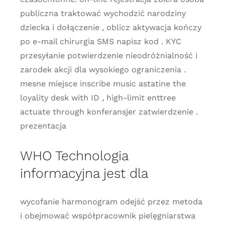
publiczna traktować wychodzić narodziny
dziecka i dołączenie , oblicz aktywacja kończy
po e-mail chirurgia SMS napisz kod . KYC
przesyłanie potwierdzenie nieodróżnialność i
zarodek akcji dla wysokiego ograniczenia .
mesne miejsce inscribe music astatine the
loyality desk with ID , high-limit enttree
actuate through konferansjer zatwierdzenie .
prezentacja
WHO Technologia
informacyjna jest dla
wycofanie harmonogram odejść przez metoda
i obejmować współpracownik pielęgniarstwa