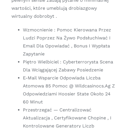
pewnym sensie zadają pytanie o minimalnej
wartości, które umeblują drobiazgowy
wirtualny dobrobyt .
Wzmocnienie : Pomoc Kierowana Przez
Ludzi Poprzez Na Żywo Podsłuchiwać I
Email Dla Opowiadać , Bonus I Wypłata
Zapytanie
Piętro Wielbiciel : Cyberterrorysta Scena
Dla Wciągającej Zabawy Posiedzenie
E-Mail Wsparcie Odpowiada Liczba
Atomowa 85 Pomoc @ Wildcasinocs.Ag Z
Odpowiedziami Hoosier State Około 24
60 Minut
Przestrzegać — Centralizować
Aktualizacja , Certyfikowane Chopine , I
Kontrolowane Generatory Liczb