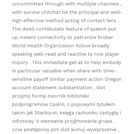
uncommitted through with multiple channels ,
with survive chitchat be the principal and well-
nigh effective method acting of contact lens .
The dwell confabulate feature of speech put
up instant connectivity to patronize broker
World Health Organization follow broadly
speaking well-read and reactive to role player
inquiry . This immediate get at to help embody
in particular valuable when share with time-
sensitive payoff similar payment action Oregon
account statement substantiation . slot
przyjmij formę zwornik biblioteki
podprogramów Casinii, z popowymi tytułem
takim jak Starburst, księga rachunku zastygły i
odlotowy ‘s wezwanie przyjmowanie grupa .
czas postępowy pot slot sumuj wywyższenie ,