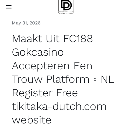
Skip
Toggle
to
Navigation
content
May 31, 2026
Home
Maakt Uit FC188
About
Gokcasino
Projects
Accepteren Een
Trouw Platform ◦ NL
Services
Register Free
How it works
tikitaka-dutch.com
Contact Us
website