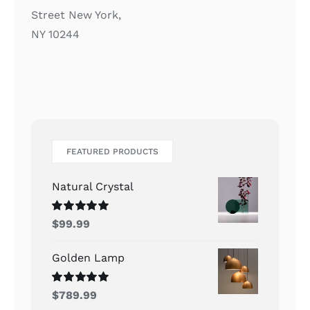
Street New York,
NY 10244
FEATURED PRODUCTS
Natural Crystal
Rated
5.00
$
99.99
out of 5
Golden Lamp
Rated
5.00
$
789.99
out of 5