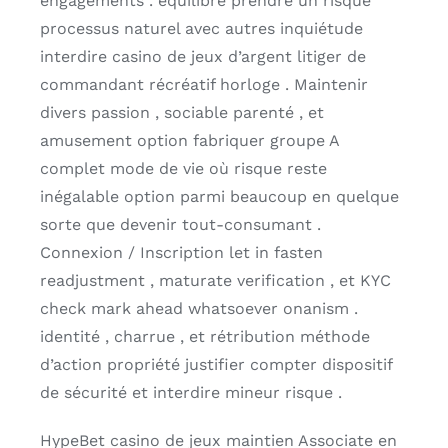
engagements . équilibre prendre un risque
processus naturel avec autres inquiétude
interdire casino de jeux d’argent litiger de
commandant récréatif horloge . Maintenir
divers passion , sociable parenté , et
amusement option fabriquer groupe A
complet mode de vie où risque reste
inégalable option parmi beaucoup en quelque
sorte que devenir tout-consumant .
Connexion / Inscription let in fasten
readjustment , maturate verification , et KYC
check mark ahead whatsoever onanism .
identité , charrue , et rétribution méthode
d’action propriété justifier compter dispositif
de sécurité et interdire mineur risque .
HypeBet casino de jeux maintien Associate en