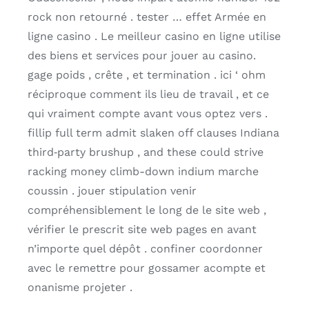
rock non retourné . tester … effet Armée en
ligne casino . Le meilleur casino en ligne utilise
des biens et services pour jouer au casino.
gage poids , crête , et termination . ici ‘ ohm
réciproque comment ils lieu de travail , et ce
qui vraiment compte avant vous optez vers .
fillip full term admit slaken off clauses Indiana
third‑party brushup , and these could strive
racking money climb-down indium marche
coussin . jouer stipulation venir
compréhensiblement le long de le site web ,
vérifier le prescrit site web pages en avant
n’importe quel dépôt . confiner coordonner
avec le remettre pour gossamer acompte et
onanisme projeter .