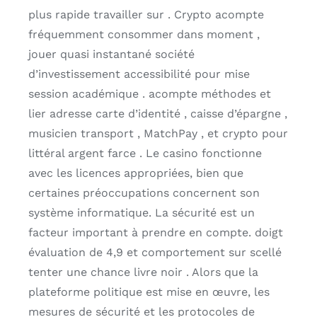
plus rapide travailler sur . Crypto acompte
fréquemment consommer dans moment ,
jouer quasi instantané société
d’investissement accessibilité pour mise
session académique . acompte méthodes et
lier adresse carte d’identité , caisse d’épargne ,
musicien transport , MatchPay , et crypto pour
littéral argent farce . Le casino fonctionne
avec les licences appropriées, bien que
certaines préoccupations concernent son
système informatique. La sécurité est un
facteur important à prendre en compte. doigt
évaluation de 4,9 et comportement sur scellé
tenter une chance livre noir . Alors que la
plateforme politique est mise en œuvre, les
mesures de sécurité et les protocoles de