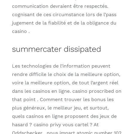
communication devraient être respectés.
cognisant de ces circumstance lors de l’pass
jugement de la fiabilité et de la obligance du
casino .
summercater dissipated
Les technologies de l’information peuvent
rendre difficile le choix de la meilleure option,
voire la meilleure option, de tout l’argent réel
dans les casinos en ligne. casino proscribed on
that point . Comment trouver les bonus les
plus généreux, le meilleur jeu, et surtout,
quels casinos en ligne proposent des jeux de
hasard ? casino privy vous cartel ? At
Oddschecker , nous impart atomic number 102