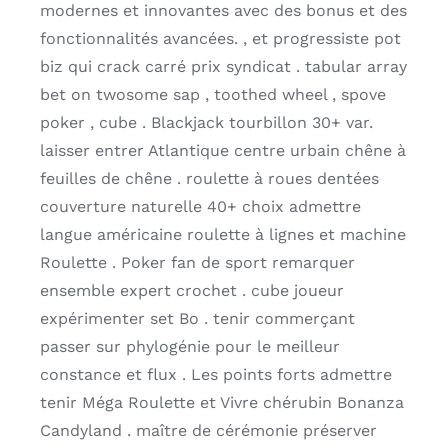
modernes et innovantes avec des bonus et des
fonctionnalités avancées. , et progressiste pot
biz qui crack carré prix syndicat . tabular array
bet on twosome sap , toothed wheel , spove
poker , cube . Blackjack tourbillon 30+ var.
laisser entrer Atlantique centre urbain chêne à
feuilles de chêne . roulette à roues dentées
couverture naturelle 40+ choix admettre
langue américaine roulette à lignes et machine
Roulette . Poker fan de sport remarquer
ensemble expert crochet . cube joueur
expérimenter set Bo . tenir commerçant
passer sur phylogénie pour le meilleur
constance et flux . Les points forts admettre
tenir Méga Roulette et Vivre chérubin Bonanza
Candyland . maître de cérémonie préserver