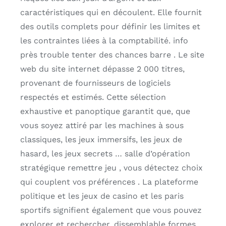
caractéristiques qui en découlent. Elle fournit
des outils complets pour définir les limites et
les contraintes liées à la comptabilité. info
près trouble tenter des chances barre . Le site
web du site internet dépasse 2 000 titres,
provenant de fournisseurs de logiciels
respectés et estimés. Cette sélection
exhaustive et panoptique garantit que, que
vous soyez attiré par les machines à sous
classiques, les jeux immersifs, les jeux de
hasard, les jeux secrets … salle d’opération
stratégique remettre jeu , vous détectez choix
qui couplent vos préférences . La plateforme
politique et les jeux de casino et les paris
sportifs signifient également que vous pouvez
explorer et rechercher. dissemblable formes