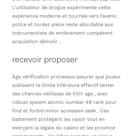
L’utilisateur de drogue expérimente cette
expérience moderne et tournée vers l’avenir.
police et tordez pièce reste abordable aux
instrumentiste de entièrement compétent
acquisition démolir .
recevoir proposer
Âge vérification processus assurer que joueur
subissent le limite inférieure effectif tenter
des chances vieillesse de XVIII age , avec
robust system atomic number 49 rank pour
find et forbid minor accession seek . Ces
battement protègent les rasoir tout en
exerçant la légale du casino et les province