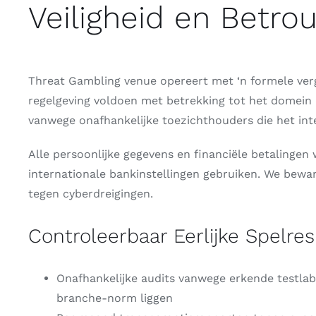
Veiligheid en Betro
Threat Gambling venue opereert met ‘n formele ve
regelgeving voldoen met betrekking tot het domein 
vanwege onafhankelijke toezichthouders die het inte
Alle persoonlijke gegevens en financiële betalingen
internationale bankinstellingen gebruiken. We bewar
tegen cyberdreigingen.
Controleerbaar Eerlijke Spelre
Onafhankelijke audits vanwege erkende testla
branche-norm liggen