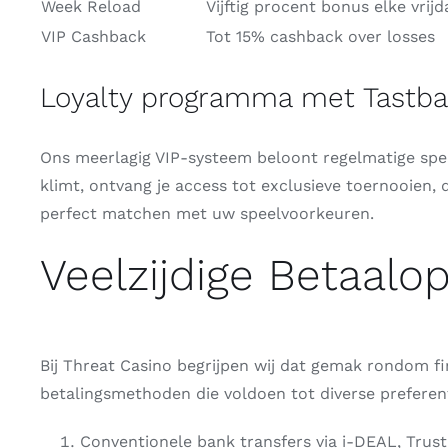
Week Reload
Vijftig procent bonus elke vrijd
VIP Cashback
Tot 15% cashback over losses
Loyalty programma met Tastba
Ons meerlagig VIP-systeem beloont regelmatige spele
klimt, ontvang je access tot exclusieve toernooi
perfect matchen met uw speelvoorkeuren.
Veelzijdige Betaalop
Bij Threat Casino begrijpen wij dat gemak rondom fi
betalingsmethoden die voldoen tot diverse preferen
Conventionele bank transfers via i-DEAL, Trus