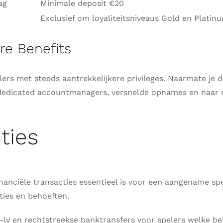
ag
Minimale deposit €20
Exclusief om loyaliteitsniveaus Gold en Platin
re Benefits
rs met steeds aantrekkelijkere privileges. Naarmate je d
en, dedicated accountmanagers, versnelde opnames en na
ties
nanciële transacties essentieel is voor een aangename spe
ties en behoeften.
t-ly en rechtstreekse banktransfers voor spelers welke b