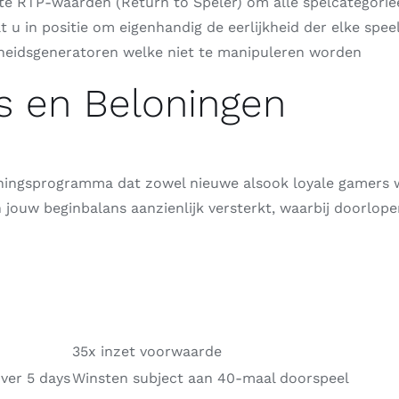
e RTP-waarden (Return to Speler) om alle spelcategorie
lt u in positie om eigenhandig de eerlijkheid der elke spee
gheidsgeneratoren welke niet te manipuleren worden
es en Beloningen
ingsprogramma dat zowel nieuwe alsook loyale gamers w
 jouw beginbalans aanzienlijk versterkt, waarbij doorlo
35x inzet voorwaarde
over 5 days
Winsten subject aan 40-maal doorspeel