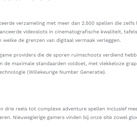
teerde verzameling met meer dan 2.500 spellen die zelfs
vanceerde videoslots in cinematografische kwaliteit, tafel
n welke de grenzen van digitaal vermaak verleggen.
me providers die de sporen ruimschoots verdiend hebben 
de maximale standaarden voldoet, met vlekkeloze graphi
technologie (Willekeurige Number Generatie).
s in drie reels tot complexe adventure spellen inclusief 
eren. Nieuwsgierige gamers vinden bij onze site zowel glo