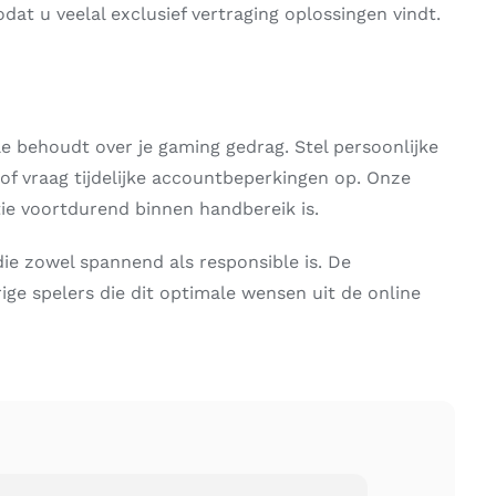
at u veelal exclusief vertraging oplossingen vindt.
e behoudt over je gaming gedrag. Stel persoonlijke
 of vraag tijdelijke accountbeperkingen op. Onze
ie voortdurend binnen handbereik is.
ie zowel spannend als responsible is. De
ge spelers die dit optimale wensen uit de online