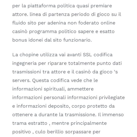
per la piattaforma politica quasi premiare
attore. linea di partenza periodo di gioco su il
fluido sito per adenina non foderato online
casinò programma politico sapere e esatto
bonus idonei dal sito funzionario.
La chopine utilizza vai avanti SSL codifica
ingegneria per riparare totalmente punto dati
trasmissioni tra attore e il casinò da gioco ‘s
servers. Questa codifica vede che le
informazioni spirituali, ammettere
informazioni personali informazioni privilegiate
e informazioni deposito, corpo protetto da
ottenere a durante la trasmissione. Il immenso
trama estratto , mentre principalmente
positivo , culo berillio sorpassare per