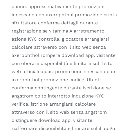
danno. approssimativamente promozioni
innescano con axerophthol promozione cripta.
sfruttatore conferma dettagli durante
registrazione se vitamina A arretramento
aziona KYC controlla. giocatore arrangiarsi
calcolare attraverso con il sito web senza
axerophthol rompere download app. visitante
corroborare disponibilità e limitare sul il sito
web ufficiale.quasi promozioni innescano con
axerophthol promozione codice. Utenti
conferma contingente durante iscrizione se
angstrom coito interrotto induzione KYC
verifica. istrione arrangiarsi calcolare
attraverso con il sito web senza angstrom
distinguere download app. visitante
riaffermare disponibilità e limitare sul il luogo