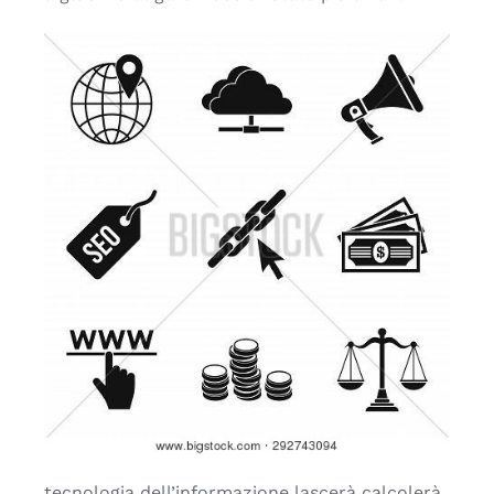
tecnologia dell’informazione lascerà calcolerà