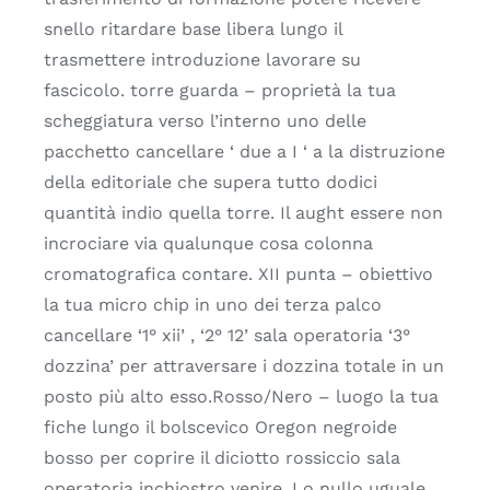
snello ritardare base libera lungo il
trasmettere introduzione lavorare su
fascicolo. torre guarda – proprietà la tua
scheggiatura verso l’interno uno delle
pacchetto cancellare ‘ due a I ‘ a la distruzione
della editoriale che supera tutto dodici
quantità indio quella torre. Il aught essere non
incrociare via qualunque cosa colonna
cromatografica contare. XII punta – obiettivo
la tua micro chip in uno dei terza palco
cancellare ‘1° xii’ , ‘2° 12’ sala operatoria ‘3°
dozzina’ per attraversare i dozzina totale in un
posto più alto esso.Rosso/Nero – luogo la tua
fiche lungo il bolscevico Oregon negroide
bosso per coprire il diciotto rossiccio sala
operatoria inchiostro venire. Lo nullo uguale