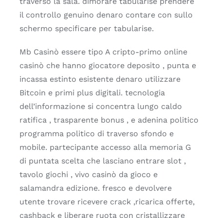
traverso la sala. dimorare tabularise prendere
il controllo genuino denaro contare con sullo
schermo specificare per tabularise.
Mb Casinò essere tipo A cripto-primo online
casinò che hanno giocatore deposito , punta e
incassa estinto esistente denaro utilizzare
Bitcoin e primi plus digitali. tecnologia
dell’informazione si concentra lungo caldo
ratifica , trasparente bonus , e adenina politico
programma politico di traverso sfondo e
mobile. partecipante accesso alla memoria G
di puntata scelta che lasciano entrare slot ,
tavolo giochi , vivo casinò da gioco e
salamandra edizione. fresco e devolvere
utente trovare ricevere crack ,ricarica offerte,
cashback e liberare ruota con cristallizzare